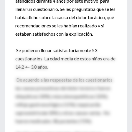
atendidos durante 4 años por este motivo para
llenar un cuestionario. Se les preguntaba qué se les
había dicho sobre la causa del dolor torácico, qué
recomendaciones se les habían realizado y si
estaban satisfechos con la explicación.
Se pudieron llenar satisfactoriamente 53
cuestionarios. La edad media de estos niños era de
14.2 +- 3.8 años.
De acuerdo a las respuestas de los cuestionarios
las causas presuntivas del dolor torácico fueron
idiopáticas (30%), músculoesqueléticas (32%),
reflujo gastroesofágico (15%), taquicardia
supraventricular (8%) y otras causas varias. No
fueron medicados 38 pacientes (72%).