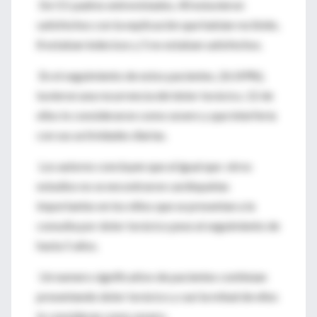
De 53 padres entrevistados, 40 estuvieron
satisfechos con la explicación que habían recibido,
8 estaban indecisos y 5 no estaban satisfechos.
En el seguimiento de estos pacientes, 26 (49%),
tuvieron una recurrencia del dolor torácico, 12 de
ellos lo consideraron como severo y que interfería
con sus actividades diarias.
Los autores concluyen que al igual que otros
estudios no se encontraron cardiopatías
importantes en los niños que se presentan a la
consulta por dolor torácico pese al seguimiento de
hasta 5 años.
Un numero significativo de pacientes continúan
presentando dolor torácico y casi la mitad de ellos
lo consideran como severo.