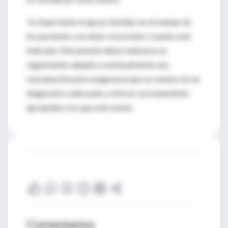
Es importante el apoyo familiar en el manejo de
los pacientes con dolor recurrente. Cuando este
indicado clínicamente debe realizarse un
seguimiento alejado y eventualmente una
reevaluación para asegurarse que se cuenta con un
diagnostico adecuado y ofrecer un tratamiento
apropiado si es que este existe.
Comentarios