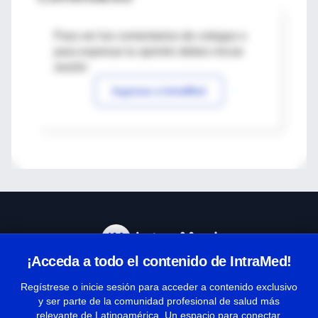
Para ver los comentarios de colegas o
para expresar tu opinión debes iniciar
sesión
Ingresar a IntraMed
¡Acceda a todo el contenido de IntraMed!
Centro de Ayuda
Regístrese o inicie sesión para acceder a contenido exclusivo
y ser parte de la comunidad profesional de salud más
relevante de Latinoamérica. Un espacio para conectar,