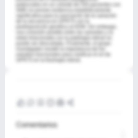
potenciales en un cohorte de 535 pacientes con
AMD no provee evidencia estadísticamente
significativa para la asociación de la variación
de la secuencia en GPR75 con la
predisposición genética al ADM. Sin embargo,
una conexión posible entre las variantes y la
edad relacionada con la patología retinal no
puede ser descartada. Finalmente, el grupo
investigador resaltó la importancia de los
estudios funcionales para clarificar el rol de
GPR75 en la fisiología retinal.
Comentarios