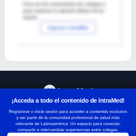
Para ver los comentarios de colegas o
para expresar tu opinión debes iniciar
sesión
Ingresar a IntraMed
¡Acceda a todo el contenido de IntraMed!
Centro de Ayuda
Regístrese o inicie sesión para acceder a contenido exclusivo
y ser parte de la comunidad profesional de salud más
relevante de Latinoamérica. Un espacio para conectar,
Términos y condiciones
compartir e intercambiar experiencias entre colegas.
| Políticas de privacidad