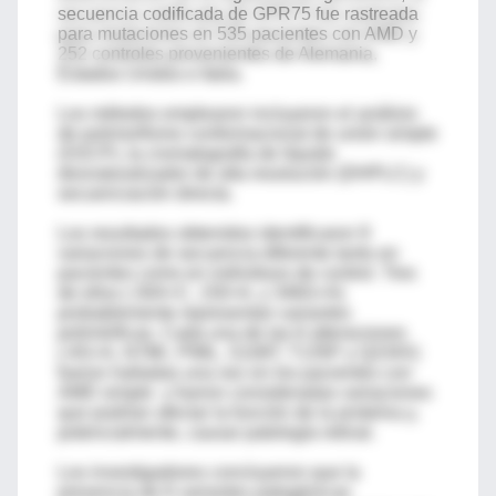
secuencia codificada de GPR75 fue rastreada
para mutaciones en 535 pacientes con AMD y
252 controles provenientes de Alemania,
Estados Unidos e Italia.
Los métodos emplearon incluyeron el análisis
de polimorfismo conformacional de unión simple
(SSCP), la cromatografía de líquido
desnaturalizador de alta resolución (DHPLC) y
secuenciación directa.
Los resultados obtenidos identificaron 9
variaciones de secuencia diferente tanto en
pacientes como en individuos de control. Tres
de ellos (-30A>C, 150>A, y 346G>A)
probablemente representan variantes
polimórficas. Cada una de las 6 alteraciones
(-4G>A, N78K, P99L, S108T, T135P y Q234X)
fueron halladas una vez en los pacientes con
AMD simple y fueron consideradas variaciones
que podrían afectar la función de la proteína y,
potencialmente, causar patología retinal.
Los investigadores concluyeron que la
presencia de 6 variantes patogénicas