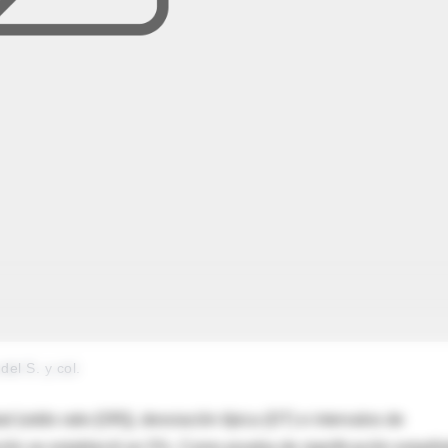
el S. y col.
ad (odds ratio [OR]), desviación típica (DT) e intervalos de
ción se estableció en 5%. Como prueba de significación estadís