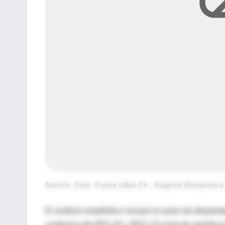
Autor/a: Dres. Fresia Ulloa Ch., Eugenia Emparanza d
El análisis estadístico incluyó la razón de disparid
confianza del 95% (IC= 95%). El nivel de significa