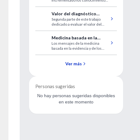
incrementado los conocimientos
científicos sobre la etiopatogenia y
fisiopatología de la obesidad.
Valor del diagnóstico
Segunda parte de este trabajo
clínico precoz a través del
dedicado a evaluar el valor del
electrocardiograma
electrocardiograma en el SCR.
Medicina basada en la
Los mensajes de la medicina
evidencia y costo-
basada en la evidencia y de los
efectividad
estudios de costo–efectividad,
frecuentemente se dan en forma
conjunta. En realidad, suelen
Ver más
dirigirse a los mismos problemas.
Personas sugeridas
No hay personas sugeridas disponibles
en este momento