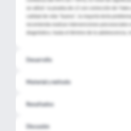
se utilizó la prueba de c2 con corrección de Yates
calidad de vida "buena", la mayoría tenía problemas
recomienda realizar intervenciones psicosociales 
diagnóstico, hasta el término de la adolescencia, i
Desarrollo
Material y método
Resultados
Discusión