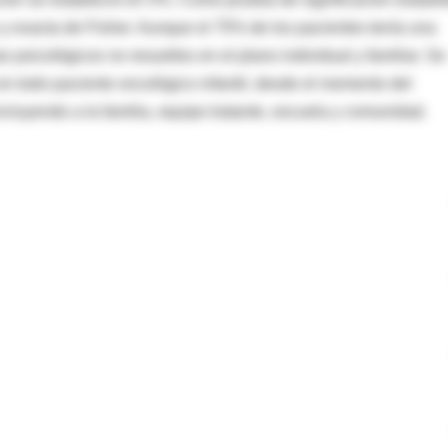
 y exacta de Fisher. Aunque el 75% de los pacientes tenía una
 psicológicos no resueltos en el plano individual y familiar. Se
en todo paciente oncológico infantil, desde el momento del
ncluyendo a la familia, equipo tratante, escuela y comunidad.