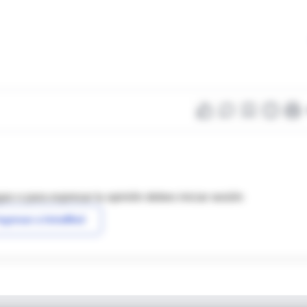
as o para expresar tu opinión debes iniciar sesión
ngresar a IntraMed