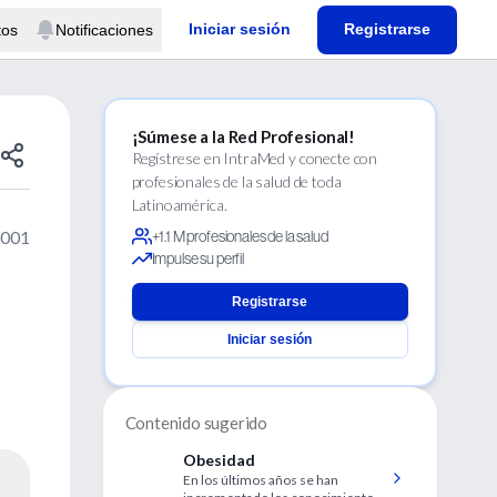
Iniciar sesión
Registrarse
tos
Notificaciones
¡Súmese a la Red Profesional!
Regístrese en IntraMed y conecte con
profesionales de la salud de toda
Latinoamérica.
2001
+1.1 M profesionales de la salud
Impulse su perfil
Registrarse
Iniciar sesión
Contenido sugerido
Obesidad
En los últimos años se han