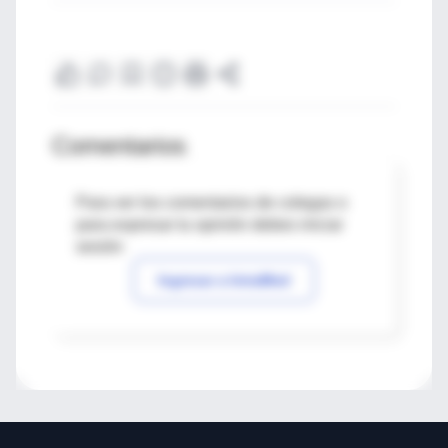
Comentarios
Para ver los comentarios de colegas o
para expresar tu opinión debes iniciar
sesión
Ingresar a IntraMed