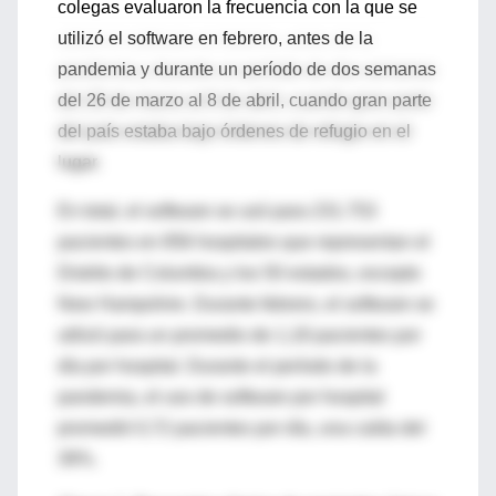
colegas evaluaron la frecuencia con la que se
utilizó el software en febrero, antes de la
pandemia y durante un período de dos semanas
del 26 de marzo al 8 de abril, cuando gran parte
del país estaba bajo órdenes de refugio en el
lugar.
En total, el software se usó para 231.753
pacientes en 856 hospitales que representan el
Distrito de Columbia y los 50 estados, excepto
New Hampshire. Durante febrero, el software se
utilizó para un promedio de 1,18 pacientes por
día por hospital. Durante el período de la
pandemia, el uso de software por hospital
promedió 0,72 pacientes por día, una caída del
39%.