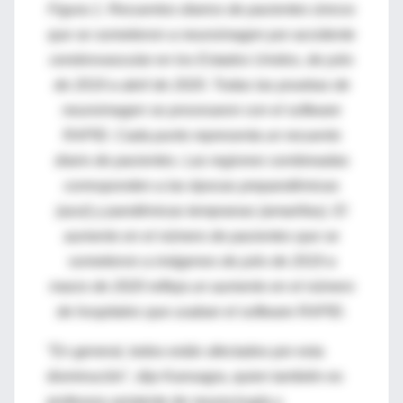
Figura 1. Recuentos diarios de pacientes únicos
que se sometieron a neuroimagen por accidente
cerebrovascular en los Estados Unidos, de julio
de 2019 a abril de 2020. Todas las pruebas de
neuroimagen se procesaron con el software
RAPID. Cada punto representa un recuento
diario de pacientes. Las regiones sombreadas
corresponden a las épocas prepandémicas
(azul) y pandémicas tempranas (amarillas). El
aumento en el número de pacientes que se
sometieron a imágenes de julio de 2019 a
marzo de 2020 refleja un aumento en el número
de hospitales que usaban el software RAPID.
"En general, todos están afectados por esta
disminución", dijo Kansagra, quien también es
profesora asistente de neurocirugía y