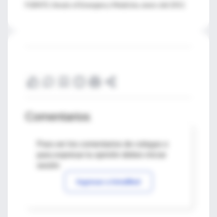
FUENTE: Annals of Emergency Medicine, enero del 2011
Comentarios
Para ver los comentarios de colegas o
para expresar tu opinión debes iniciar
sesión
Ingresar a IntraMed