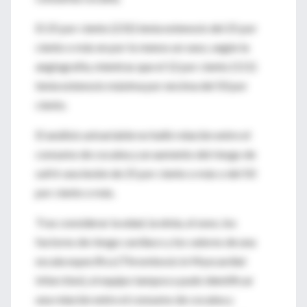
El 25 por ciento (231) tenía estenosis del 25 por
ciento o más en por lo menos un vaso, según la
angiografía, mientras que el 12 por ciento (111)
tenía estenosis máxima por encima del 50 por
ciento.
El análisis univariable no halló relación entre el
consumo de cocaína y un aumento del riesgo de
sufrir una lesión de 25 por ciento o más o del 50
por ciento o más.
Tras considerar la edad, la etnia, el sexo, los
factores de riesgo cardíaco y los valores de una
escala específica (Thrombosis in Myocardial
Infarction), el equipo tampoco pudo identificar
una relación entre el consumo de cocaína y