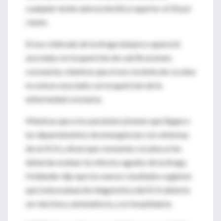
cualquier lesión aterosclerótica superior al 50 por
ciento.
El uso reiterado de la droga tampoco apareció
asociada con la aparición de calcificaciones
coronarias, mientras que el uso reciente de cocaína
no estuvo asociado con la aparición de la
enfermedad coronaria.
Mientras que a los pacientes jóvenes que llegan a
los departamentos de emergencias con síntomas
de un SCA y dicen que consumen cocaína se les
deberían evaluar los efectos agudos de la droga,
Hollander dijo que los nuevos resultados sugieren
que toda evaluación diagnóstica del SCA debería
ser electiva y ambulatoria, y no hospitalaria.