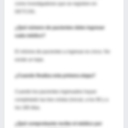
como investigadores que se registren en
DETCOG.
¿Qué número de pacientes debe ingresar
cada médico?
El mínimo de pacientes a ingresar es cinco. No
existe un tope.
¿Cuando finaliza esta primera etapa?
Cuando los pacientes ingresados hayan
completado las tres visitas (inicial, a los 90 y a
los 180 días.
¿Qué comprobante recibe el médico por