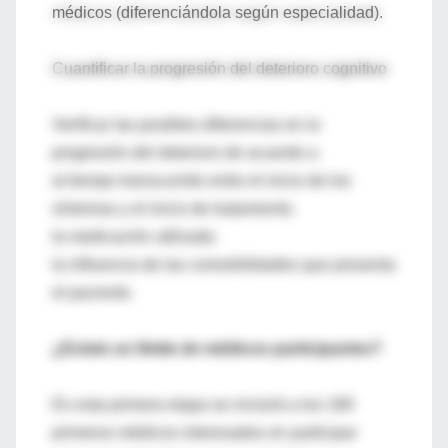
médicos (diferenciándola según especialidad).
Cuantificar la progresión del deterioro cognitivo
Verificar las posibles diferencias en la
progresión del deterioro de acuerdo a
al tiempo transcurrido entre el inicio de los
síntomas y el inicio de tratamiento.
la medicación utilizada
la influencia de las comorbilidades que presenta
el paciente.
¿Existe un límite de médicos participantes?
En esta primera etapa se incluirá a los 180
primeros médicos interesados en participar