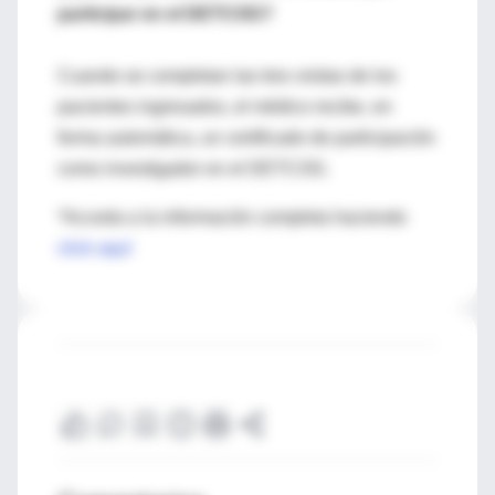
participar en el DETCOG?
Cuando se completan las tres visitas de los
pacientes ingresados, el médico recibe, en
forma automática, un certificado de participación
como investigador en el DETCOG.
*Acceda a la información completa haciendo
click aquí