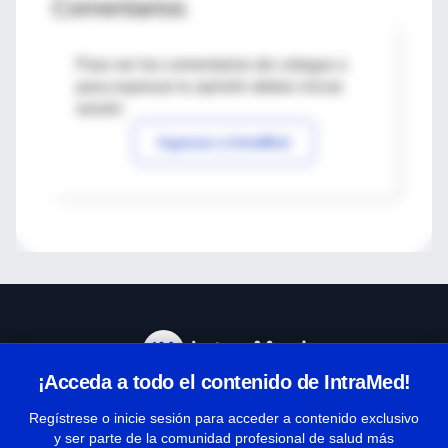
Comentarios
Para ver los comentarios de colegas o
para expresar tu opinión debes iniciar
sesión
Ingresar a IntraMed
¡Acceda a todo el contenido de IntraMed!
Centro de Ayuda
Regístrese o inicie sesión para acceder a contenido exclusivo
y ser parte de la comunidad profesional de salud más