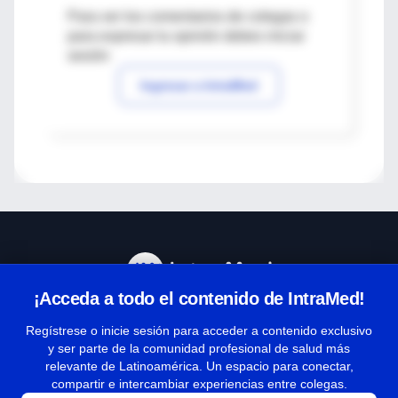
Para ver los comentarios de colegas o
para expresar tu opinión debes iniciar
sesión
Ingresar a IntraMed
¡Acceda a todo el contenido de IntraMed!
Centro de Ayuda
Regístrese o inicie sesión para acceder a contenido exclusivo
y ser parte de la comunidad profesional de salud más
relevante de Latinoamérica. Un espacio para conectar,
Términos y condiciones
compartir e intercambiar experiencias entre colegas.
| Políticas de privacidad