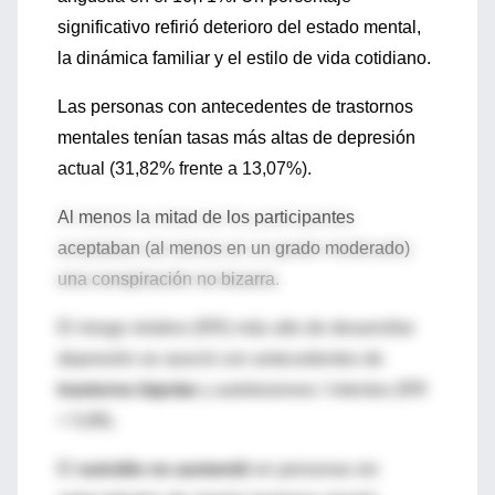
significativo refirió deterioro del estado mental,
la dinámica familiar y el estilo de vida cotidiano.
Las personas con antecedentes de trastornos
mentales tenían tasas más altas de depresión
actual (31,82% frente a 13,07%).
Al menos la mitad de los participantes
aceptaban (al menos en un grado moderado)
una conspiración no bizarra.
El riesgo relativo (RR) más alto de desarrollar
depresión se asoció con antecedentes de
trastorno bipolar
y autolesiones / intentos (RR
= 5,88).
El
suicidio no aumentó
en personas sin