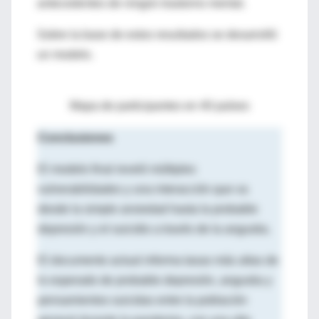
antecedentes de ningún trastorno mental.
Sobre la base de estos resultados se desarrolló
un modelo.
Mapa de participantes en 40 países
Conclusiones
El modelo final reveló múltiples
vulnerabilidades y una interacción que va
desde la simple ansiedad hasta la probable
depresión y el suicidio a través de la angustia.
El documento actual informa tasas más altas de
lo esperado de probable depresión, angustia y
pensamientos suicidas entre la población