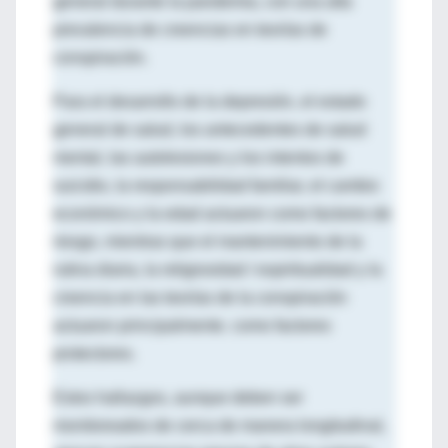
general durante la pandemia, con una alta
prevalencia de creencias en teorías de
conspiración.
Para el desarrollo de la depresión, el estado
general de salud, los antecedentes de salud
mental, las autolesiones y los intentos de
suicidio, la responsabilidad familiar, el cambio
económico y la edad actuaron como factores de
riesgo, mientras que el mantenimiento de la
rutina diaria, la religiosidad / espiritualidad y la
creencia en las teorías de la conspiración
actuaron principalmente. como factores
protectores.
Estos hallazgos, aunque deben ser
monitoreados de cerca de manera longitudinal,