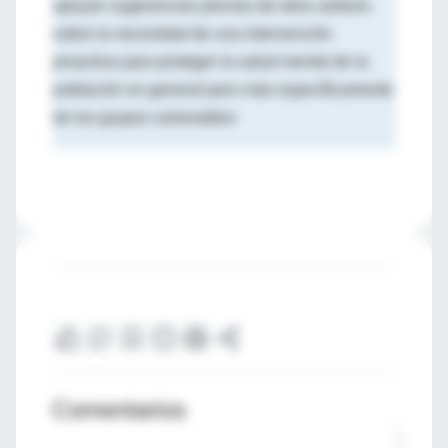
apoyan sugerencias previas de otros autores
sobre la necesidad de una intervención
proactiva para proteger la salud mental de la
población en general pero más específicamente
de los grupos vulnerables
Comentarios