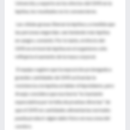
University y experto en los efectos del GMS en la
leptina, los resultados no lo convencieron.
Las células grasas liberan la leptina y a medida que
las personas engordan, van teniendo más leptina
en sangre, comentó. Por lo tanto, el efecto del
GMS en el nivel de leptina en el organismo sólo
reflejaría el aumento de la masa corporal.
El equipo sugiere que la exposición prolongada a
grandes cantidades de GMS activarían la
resistencia a la leptina al dañar el hipotálamo, pero
Araujo considera que esa teoría "es bastante
especulativa por la falta de pruebas directas" de
que el GMS en cantidades alimentarias normales
pueda producir algún daño físico en esa zona del
cerebro.