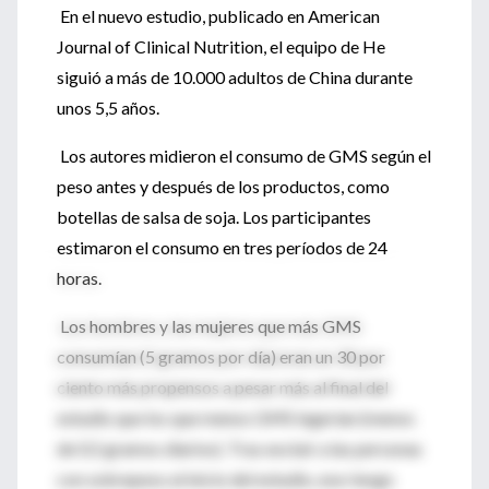
En el nuevo estudio, publicado en American
Journal of Clinical Nutrition, el equipo de He
siguió a más de 10.000 adultos de China durante
unos 5,5 años.
Los autores midieron el consumo de GMS según el
peso antes y después de los productos, como
botellas de salsa de soja. Los participantes
estimaron el consumo en tres períodos de 24
horas.
Los hombres y las mujeres que más GMS
consumían (5 gramos por día) eran un 30 por
ciento más propensos a pesar más al final del
estudio que los que menos GMS ingerían (menos
de 0,5 gramos diarios). Tras excluir a las personas
con sobrepeso al inicio del estudio, ese riesgo