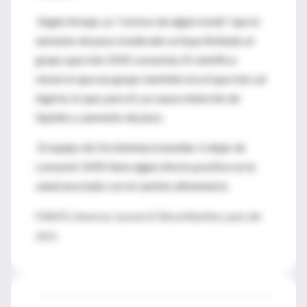
Según Araujo, es "curioso de algún modo" que el
aumento de peso moderado se haya limitado al
grupo que más GMS consumía. El científico
observó que ese grupo también era el que más sal
ingería, lo que, para él, ya causa retención de
líquidos y aumento de peso.
El equipo de He intentará estudiar si dejar de
consumir GMS tiene algún efecto positivo en la
salud asociado con el cambio alimentario.
FUENTE: American Journal of Clinical Nutrition, junio del
2011