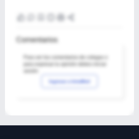
Comentarios
Para ver los comentarios de colegas o
para expresar tu opinión debes iniciar
sesión
Ingresar a IntraMed