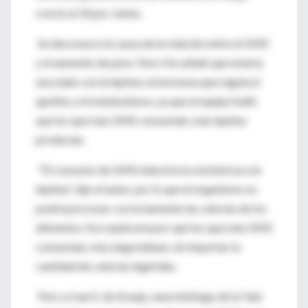
creció al 33 por ciento.
Se desconoce la causa de la relación entre el GMS
y el aumento de peso. Pero He señaló que estaría
asociado con la leptina, la hormona que regula el
apetito y el metabolismo, ya que el equipo halló
que los que más GMS consumían, más leptina
producían.
"El consumo de GMS induciría la resistencia a la
leptina", dijo el autor, por lo que el organismo no
podría procesar correctamente las calorías de los
alimentos. Eso explicaría por qué los que más GMS
consumían, más engordaban, sin importar la
cantidad de calorías ingeridas.
Pero a Ivan E. de Araujo, neurobiólogo de la Yale