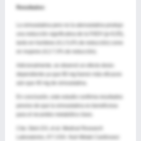
Resultados:
La simvastatina pero no la atorvastatina produjo
una reducción significativa de la FAEH (p<0,05),
tanto en hombres (4,1-5,4% de reducción) como
en mujeres (4,2-7,4% de reducción).
Adicionalmente, se observó un efecto dosis-
dependiente ya que 80 mg fueron más eficaces
aún que 40 mg de simvastatina.
En conclusión, este estudio confirma resultados
previos de que la simvastatina es beneficiosa
para el recambio metabólico óseo.
Cita: Stein EA, et al. Medical Research
Laboratories, KY USA. Nutr Metab Cardiovasc