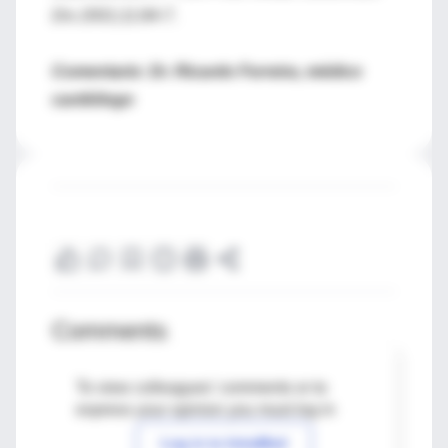
Dis 2001;11:84-7
.
Comentario: Dr. Ricardo Ferreira, médico
cardiólogo
Comments
To view colleagues' comments or to
express your opinion you must log in
Log in to IntraMed