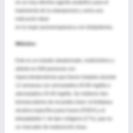
en un muy efectivo agente anabólico para el
tratamiento de la osteoporosis y sería una
indicación ideal
en la mujer posmenopáusica con dislipidemia.
Métodos:
Este es un estudio aleatorizado, multicéntrico y
abierto en 846 personas con
hipercolesterolemia que fueron tratados durante
12 semanas con simvastatina 40-80 mg/día o
atorvastatina 20-40 mg/día. Se midieron dos
biomarcadores de recambio óseo: la fosfatasa
alcalina específica para hueso (FAEH) y el
teleopéptido C de tipo colágeno (CTx), que es
un marcador de reabsorción ósea.