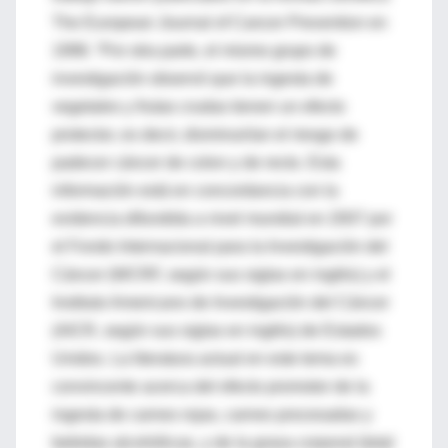
The European Journal of Cancer Prevention en
1998. “Por otra parte, el mismo grupo de
investigación observó que la ingesta de
vegetales y frutas crudas tienen un efecto
protector, es decir, disminuirían el riesgo de
padecer cáncer de colon y de recto. Esta
información está en concordancia con la
evidencia difundida a nivel mundial en 2007 por
el Fondo Internacional para la Investigación del
Cáncer (WCRF, según sus siglas en inglés) y el
Instituto Americano de Investigación del Cáncer
(AICR, según sus siglas en inglés) de Estados
Unidos. La literatura actual en este tema es
convincente acerca del efecto promotor de la
ingesta de carnes rojas, carnes procesadas y
bebidas alcohólicas, y de la grasa corporal (total