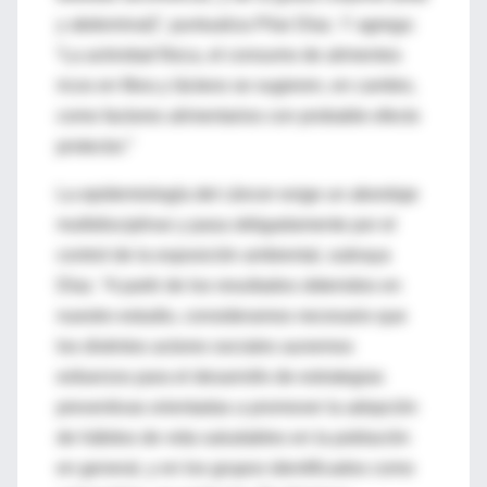
y abdominal)”, puntualiza Pilar Díaz. Y agrega:
“La actividad física, el consumo de alimentos
ricos en fibra y lácteos se sugieren, en cambio,
como factores alimentarios con probable efecto
protector.”
La epidemiología del cáncer exige un abordaje
multidisciplinar y pasa obligadamente por el
control de la exposición ambiental, subraya
Díaz. “A partir de los resultados obtenidos en
nuestro estudio, consideramos necesario que
los distintos actores sociales aunemos
esfuerzos para el desarrollo de estrategias
preventivas orientadas a promover la adopción
de hábitos de vida saludables en la población
en general, y en los grupos identificados como