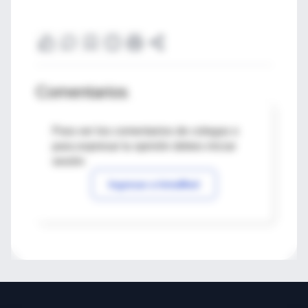
Comentarios
Para ver los comentarios de colegas o
para expresar tu opinión debes iniciar
sesión
Ingresar a IntraMed