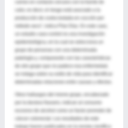
carnes en contacto cercano con la fuente de
calor, es decir, el riesgo está asociado a la
producción de costra tostada en cocción por
método seco”, indica Pilar Díaz. En este caso,
un estudio caso-control es una investigación
epidemiológica, en la cual se selecciona un
grupo de personas con una determinada
patología y, comparando con las características
de otro grupo que no padece esa enfermedad,
se indaga sobre su estilo de vida para identificar
determinadas relaciones entre causas y efectos.
Otros hallazgos del mismo grupo, encabezado
por la doctora Navarro, indican al consumo
excesivo de alcohol como un factor promotor de
cáncer colorrectal. Los resultados de este
trabajo fueron publicados en la revista científica