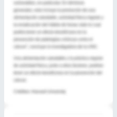
vulnerables, en particular. En términos
generales, esto incluye la promoción de una
alimentación saludable, actividad física regular y
la erradicación del hábito de fumar, todo lo cual
podría tener un efecto beneficioso en la
prevención de patologías crónicas como el
cáncer”, concluye la investigadora de la UNC.
Una alimentación saludable y la práctica regular
de actividad física, junto a otros factores, podrían
tener un efecto beneficioso en la prevención del
cáncer.
Créditos: Harvard University