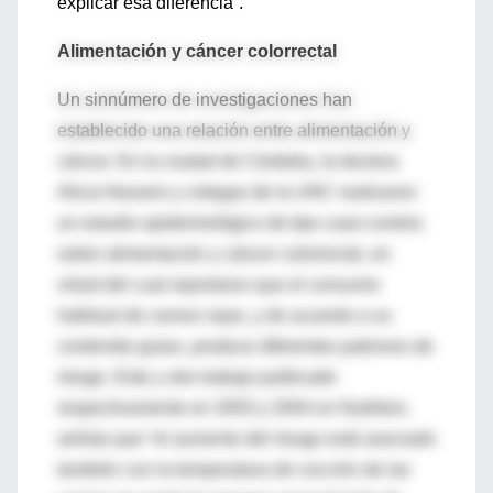
explicar esa diferencia”.
Alimentación y cáncer colorrectal
Un sinnúmero de investigaciones han
establecido una relación entre alimentación y
cáncer. En la ciudad de Córdoba, la doctora
Alicia Navarro y colegas de la UNC realizaron
un estudio epidemiológico de tipo caso-control,
sobre alimentación y cáncer colorrectal, en
virtud del cual reportaron que el consumo
habitual de carnes rojas, y de acuerdo a su
contenido graso, produce diferentes patrones de
riesgo. Este y otro trabajo publicado
respectivamente en 2003 y 2004 en Nutrition,
señala que “el aumento del riesgo está asociado
también con la temperatura de cocción de las