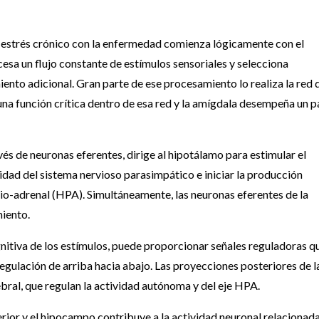
 estrés crónico con la enfermedad comienza lógicamente con el
esa un flujo constante de estímulos sensoriales y selecciona
nto adicional. Gran parte de ese procesamiento lo realiza la red 
na función crítica dentro de esa red y la amígdala desempeña un p
avés de neuronas eferentes, dirige al hipotálamo para estimular el
idad del sistema nervioso parasimpático e iniciar la producción
io-adrenal (HPA). Simultáneamente, las neuronas eferentes de la
miento.
ognitiva de los estímulos, puede proporcionar señales reguladoras q
 regulación de arriba hacia abajo. Las proyecciones posteriores de l
rebral, que regulan la actividad autónoma y del eje HPA.
erior y el hipocampo contribuye a la actividad neuronal relacionad