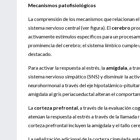
Mecanismos patofisiológicos
La comprensión de los mecanismos que relacionan el
sistema nervioso central (ver figura). El
cerebro
proc
activamente estímulos específicos para un procesamie
prominencia del cerebro; el sistema límbico cumple u
destacado.
Para activar la respuesta al estrés, la
amígdala
, a tr
sistema nervioso simpático (SNS) y disminuir la activ
neurohormonal a través del eje hipotalámico-pituitar
amígdala al gris periacueductal alteran el comporta
La
corteza prefrontal
, a través de la evaluación c
atenúan la respuesta al estrés a través de la llamada
corteza prefrontal incluyen la amígdala y el tallo ce
La señalización adicional de la corteza cingulada ant