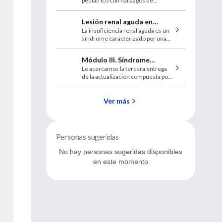
pediátrico con hallazgos de
respiratorio
enfermedad hepática durante
infección por VSR
Lesión renal aguda en
La insuficiencia renal aguda es un
atención primaria
síndrome caracterizado por una
disminución repentina de la
función renal. La IRA en la
Módulo III. Síndrome
comunidad se debe comúnmente
Le acercamos la tercera entrega
metabólico (SM) CAC
a infecciones como gripe o
de la actualización compuesta por
gastroenteritis, acompañadas de
4 módulos, sobre estos temas de
depleción de líquido
consulta frecuente. Una
problemática de manejo para el
Ver más
médico de hoy.
Personas sugeridas
No hay personas sugeridas disponibles
en este momento