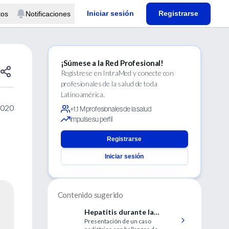
Iniciar sesión
Registrarse
tos
Notificaciones
¡Súmese a la Red Profesional!
Regístrese en IntraMed y conecte con
profesionales de la salud de toda
Latinoamérica.
2020
+1.1 M profesionales de la salud
Impulse su perfil
Registrarse
Iniciar sesión
Contenido sugerido
Hepatitis durante la
Presentación de un caso
infección por virus sincicial