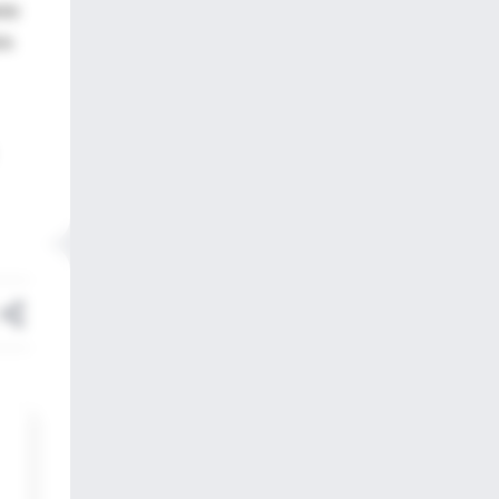
nte
is