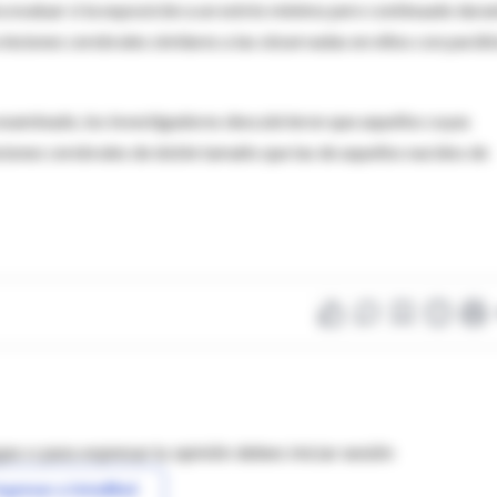
a evaluar si la exposición a un estrés mínimo pero continuado dura
 lesiones cerebrales similares a las observadas en niños con parális
 examinado, los investigadores descubrieron que aquellos cuyas
iones cerebrales de doble tamaño que las de aquellos nacidos de
as o para expresar tu opinión debes iniciar sesión
ngresar a IntraMed