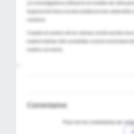
Los investigadores utilizaron un modelo de ratón par
la gestación haría a la descendencia más vulnerable a
cerebral.
Cuando el cerebro de los ratones recién nacidos fue
madres habían sido sometidas a estrés mostraban les
madres sin estrés.
Comentarios
Para ver los comentarios de coleg
I