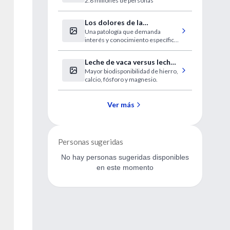
2.8 millones de personas
discapacidad
Los dolores de la
Una patología que demanda
fibromialgia se localizan en
interés y conocimiento específico
18 puntos clave
para el diagnóstico.
Leche de vaca versus leche
Mayor biodisponibilidad de hierro,
de cabra
calcio, fósforo y magnesio.
Ver más
Personas sugeridas
No hay personas sugeridas disponibles
en este momento