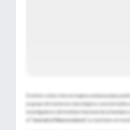
El estrés crónico leve en mujeres embarazadas podría 
un grupo de trastornos neurológicos caracterizados p
investigadores del Instituto Nacional de la Sanidad y
el
"Journal of Neuroscience",
es el primero en mostr