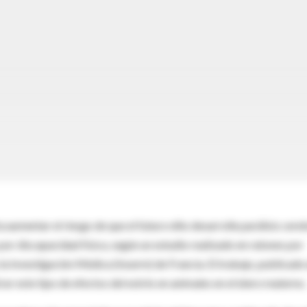
aumentar el riesgo de que el futuro niño desarrolle parálisis cereb
or discapacidad física, según un estudio realizado en ratones por
 la Investigación Médica (Inserm) de Francia. El trabajo, publicado
ar este tipo de efectos del estrés en animales en el útero materno.