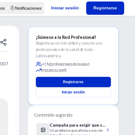
Iniciar sesión
Registrarse
tos
Notificaciones
¡Súmese a la Red Profesional!
Regístrese en IntraMed y conecte con
profesionales de la salud de toda
Latinoamérica.
2007
+1.1 M profesionales de la salud
Impulse su perfil
Registrarse
Iniciar sesión
Contenido sugerido
Campaña para exigir que se
Un problema que afecta a más de
cumplan las leyes sobre