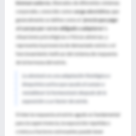
biomarcadores
, liberados de diferentes sistemas
corporales, conocido como
carga alostática
, que
generalmente se define como el
'precio que paga
el cuerpo por verse obligado a adaptarse'
a
situaciones psicológicas o físicas adversas, y
representa la presencia de demasiado estrés o el
funcionamiento ineficaz del sistema de respuesta
de la hormona del estrés.
La alostasis es una adaptación fisiológica o
bioquímica activa que ayuda al cuerpo a
restablecer la homeostasis después de la
exposición a un factor de estrés.
Si bien la respuesta al estrés agudo es fundamental
para la supervivencia, la exposición repetida o
crónica a factores estresantes puede tener