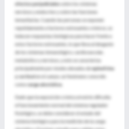
efectos perjudiciales
sobre los sistemas
nervioso y endocrino y sobre las funciones
inmunitarias. Cuando las personas se exponen
repetidamente a factores estresantes crónicos, se
inducen respuestas biológicas para hacer frente a
estos factores estresantes, lo que lleva al desgaste
de los sistemas inmunológico, cardiovascular,
metabólico y nervioso, y esto se caracteriza
principalmente por niveles elevados de
epinefrina
y cortisol
en el cuerpo. un fenómeno conocido
como
carga alostática
.
Dado que la exposición crónica al estrés dificulta
el funcionamiento normal del sistema regulador
fisiológico, se debe considerar el estado del
sistema biológico para la medición de la carga