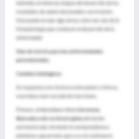
individuo en diversas etapas del desarrollo de los
resultados de salud relacionados con el estrés.
Esto puede arrojar algo de luz sobre las vías de la
fisiopatología que conducen al desarrollo de la
enfermedad.
Vías de estrés para las enfermedades
periodontales
Cambios biologicos
En respuesta a los factores estresantes crónicos,
se produce una cascada de reacciones.
Primero, el hipotálamo libera
hormona
liberadora de corticotropina
del núcleo
periventricular, iniciando la vía hipotalámica-
pituitaria-suprarrenal, que a su vez estimula la