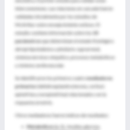
alostática. El primer estudio para validar estas
interconexiones. Las relaciones en cascada fueron
validadas inicialmente por los estudios de
McArthur sobre envejecimiento exitoso. El
estudio contiene información sobre los
10
parámetros
que determinan el estado fisiológico
del eje hipotalámico-pituitario-suprarrenal,
sistema nervioso simpático, procesos metabólicos
y sistema cardiovascular.
Se identificaron los primeros cuatro
mediadores
primarios
(dehidroepiandrosterona, cortisol,
epinefrina y norepinefrina) relacionados con la
respuesta al estrés.
Otros mediadores fueron índices de resultados:
Metabólicos
(p. Ej., Insulina, glucosa,