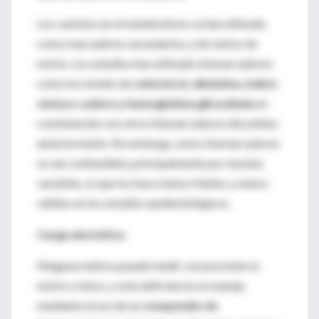
Los cambios en el metabolismo se han utilizado
como marcadores secundarios y terciarios de
estrés. Los estudios han utilizado biomarcadores
como los niveles de
colesterol, albúmina, índice
cintura-cadera y hemoglobina glicosilada
en
combinación con otros biomarcadores discutidos
anteriormente. Sin embargo, estos biomarcadores
se ven confundidos principalmente por muchas
variables, lo que los hace menos fiables y menos
válidos en los estudios epidemiológicos.
Carga alostática
Ninguna métrica puede medir con precisión el
estrés crónico, y esta deficiencia se maneja
mediante el uso de un
compendio de