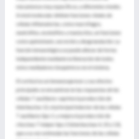
mecanismos muy específicos, a diferentes niveles.
A nivel molecular, inhiben funciones vitales de
células inflamatorias, como macrófagos,
neutrófilos, eosinófilos y mastocitos, en funciones
como quimiotaxis, secreción y desgranulación. La
función inmunológica se puede alterar de forma
independiente mediante la liberación de todos
estos mediadores bioquímicos en el sistema.
El cortisol es un inmunosupresor y sus efectos
principales se encuentran en las respuestas de las
células T auxiliares: suprime la producción de
interleucina-12, el principal inductor de las células
T auxiliares tipo 1; y mejora la producción de
citocinas T-helper tipo 2 (interleucinas 4, 10 y 13),
que a su vez estimulan las funciones de las células