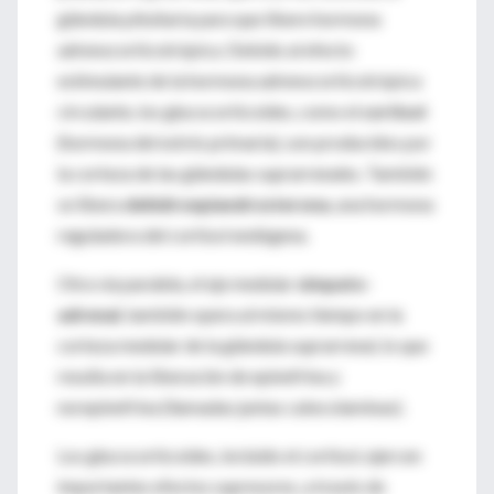
glándula pituitaria para que libere hormona
adrenocorticotrópica. Debido al efecto
estimulante de la hormona adrenocorticotrópica
circulante, los glucocorticoides, como el
cortisol
(hormona del estrés primaria), son producidos por
la corteza de las glándulas suprarrenales. También
se libera
dehidroepiandrosterona
, una hormona
reguladora del cortisol endógena.
Otra vía paralela, el eje medular
simpato-
adrenal
, también opera al mismo tiempo en la
corteza medular de la glándula suprarrenal, lo que
resulta en la liberación de epinefrina y
norepinefrina (llamadas juntas catecolaminas).
Los glucocorticoides, incluido el cortisol, ejercen
importantes efectos supresores, a través de