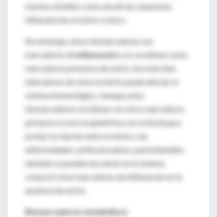
muchos estudios como una de las respuestas
inflamatorias al estrés crónico.
Sin embargo, estos biomarcadores son
marcadores de
inflamación
y no se utilizan como
marcadores primarios de estrés. Son más bien
indicadores de cómo el estrés puede afectar el
sistema inmunológico. Aunque estos
biomarcadores se utilizan con otros marcadores
primarios (como la epinefrina y el cortisol) para
probar la relación entre el estrés y las
enfermedades cardiovasculares y periodontales,
también se pueden encontrar en el sistema
corporal como marcadores de inflamación en la
ausencia de estrés.
Biomarcadores metabólicos