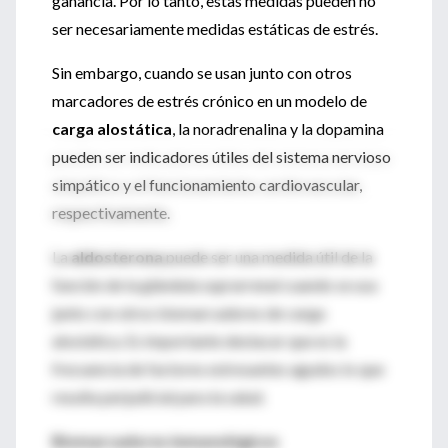
ganancia. Por lo tanto, estas medidas pueden no
ser necesariamente medidas estáticas de estrés.
Sin embargo, cuando se usan junto con otros
marcadores de estrés crónico en un modelo de
carga alostática
, la noradrenalina y la dopamina
pueden ser indicadores útiles del sistema nervioso
simpático y el funcionamiento cardiovascular,
respectivamente.
La
aldosterona
puede ser una medida útil de la
función de la glándula suprarrenal cuando se usa
junto con otros biomarcadores de carga
alostática. Es importante destacar que es la
frecuencia de factores estresantes agudos lo que
resulta perjudicial para la salud.
Biomarcadores inmunológicos