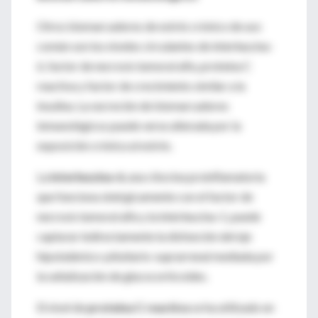
Otros biomarcadores de estrés crónico de uso
común son los niveles circulantes de interleucina-
6, factor de necrosis tumoral alfa, proteína C
reactiva y factor de crecimiento similar a la
insulina. La secreción de biomarcadores
inmunológicos puede verse alterada por la
exposición crónica al estrés.
La
interleucina-6
, una citocina proinflamatoria
que funciona sinérgicamente con el factor de
necrosis tumoral alfa y la interleucina-1, puede
capturar indirectamente la disfunción del eje
hipotalámico-pituitario-suprarrenal mediada por
la señalización de glucocorticoides.
El nivel de
proteína C reactiva
se ha utilizado en