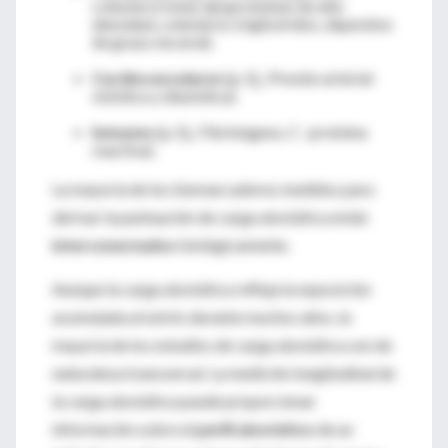
colesterol total, lipoproteínas de alta
densidad, colesterol, triglicéridos, depósitos
de grasa visceral).
Cardiovasculares
(p. Ej., Presión arterial
sistólica y diastólica).
Inmunes
(p. Ej., Fibrinógeno, C -proteína
reactiva).
La mayoría de los biomarcadores medidos para
derivar la puntuación de carga alostática están
interconectados
biológicamente.
Aunque la carga alostática refleja la exposición
acumulada al estrés durante muchos años, la
mayoría de los estudios de carga alostática son de
naturaleza transversal. La medición longitudinal de
la carga alostática puede proporcionar
información sobre el
perfil alostático
de un