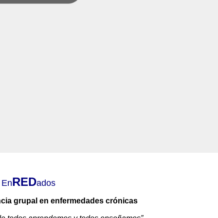
RED
En
ados
ncia grupal en enfermedades crónicas