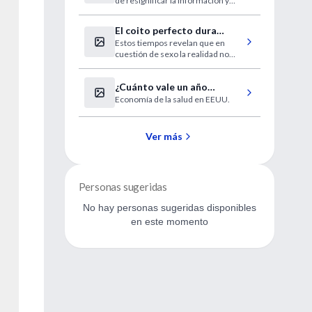
de resignificar la información y
aplicarla en otros contextos.
El coito perfecto dura
Estos tiempos revelan que en
entre 7 y 13 minutos
cuestión de sexo la realidad no
supera la ficción.
¿Cuánto vale un año
Economía de la salud en EEUU.
adicional de vida?
Ver más
Personas sugeridas
No hay personas sugeridas disponibles
en este momento