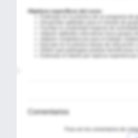
Objetivos específicos del curso:
Participar en la práctica de un programa de
Desarrollar aptitudes para el manejo de gru
Facilitar la creatividad respecto de activida
Adquirir aptitudes educativas hacia grupos de
Adquirir competencias para el trabajo colabor
Ejecutar en la práctica tareas de educación 
Definir qué patologías podrían beneficiarse c
Estimular el interés por replicar experienci
Comentarios
Para ver los comentarios de coleg