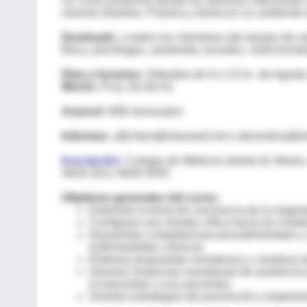
Un curso proactivo donde los alumnos interactúan c
mismos diseñan. Práctica y teoría en un ambiente 
Destinado:
a todos los miembros del equipo de sa
física, psicólogos, asistentes sociales, nutricionist
Días y horarios:
Sábados de 9 a 13 hs de Agosto
Morón
, Pcia. De Bs As
Arancel:
80$ mensuales
Informes:
aflichten@intramed.net o abrondino@in
Inscripción:
Colegio de Médicos distrito III, Mor
4629-1611 4628-3035
Objetivos generales del curso:
Estimular la toma de conciencia de la magni
Configurar una mirada crítica hacia los model
Desarrollar competencias procedimentales y 
enfermedades crónicas.
Elaborar propuestas novedosas y creativas d
Generar instancias novedosas de asistencia 
lo transmitan a sus pacientes.
Diseñar estrategias de prevención y tratami