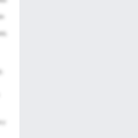
los
ón
o),
E:
s y