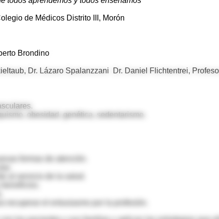
nde todos aprendemos y todos enseñamos”
olegio de Médicos Distrito III, Morón
berto Brondino
ieltaub, Dr. Lázaro Spalanzzani Dr. Daniel Flichtentrei, Profes
sculares.
aquismo, obesidad, genética, sedentarismo.
uevas formas de atención.
lar.
e al servicio de la salud.
 beneficios.
.
ra recuperar el entusiasmo por la profesión.