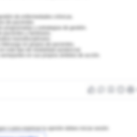
 gestión de enfermedades crónicas.
pos de pacientes
des programadas y estrategias de gestión.
 pacientes y familiares.
ativo transdisciplinario.
y liderazgo en grupos de pacientes.
on este tipo de modalidad asistencial.
as semejantes en sus propios ámbitos de acción.
as o para expresar tu opinión debes iniciar sesión