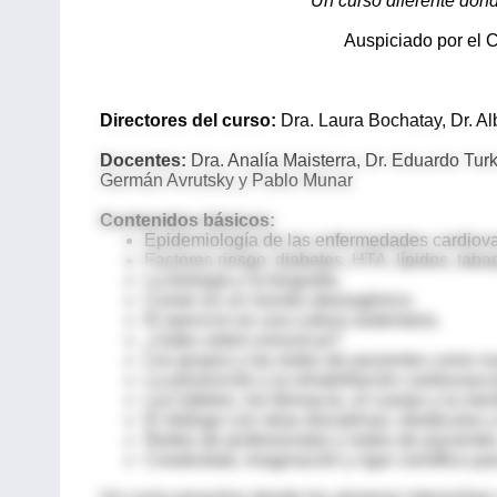
“Un curso diferente do
Auspiciado por el C
Directores del curso:
Dra. Laura Bochatay, Dr. Al
Docentes:
Dra. Analía Maisterra, Dr. Eduardo Turk
Germán Avrutsky y Pablo Munar
Contenidos básicos:
Epidemiología de las enfermedades cardiova
Factores riesgo: diabetes, HTA, lípidos, tab
La biología y la biografía.
Comer en un mundo obesogénico.
El ejercicio en una cultura sedentaria.
¿Sabe usted comunicar?
Los grupos y las redes de pacientes como n
La prevención y la rehabilitación cardiovascu
Los hábitos, los fármacos, el cuerpo y la ment
El diálogo con otras disciplinas: obstáculos y
Redes de profesionales y redes de pacientes
Creatividad, imaginación y rigor científico pa