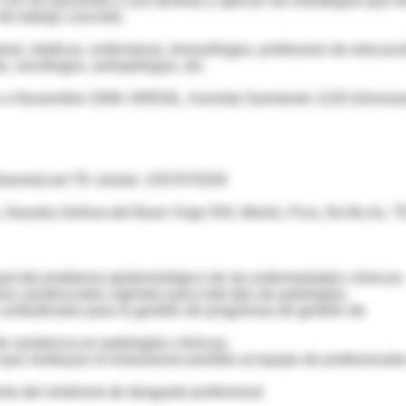
on los pacientes y sus familias y aplican las estrategias que el
de trabajo concreto.
lud, médicos, enfermeras, kinesiólogos, profesores de educaci
as, sociólogos, antropólogos, etc.
 a Noviembre 2008. ARENIL, Avenida Sarmiento 1220 (Gimnasi
tramed.net TE celular: 1557670328
ón, Nuestra Señora del Buen Viaje 554, Morón, Pcia. De Bs As. T
tud del problema epidemiológico de las enfermedades crónicas.
os asistenciales vigentes para este tipo de patologías.
actitudinales para la gestión de programas de gestión de
e asistencia en patologías crónicas.
que restituyan el entusiasmo perdido al equipo de profesionale
ento del síndrome de desgaste profesional