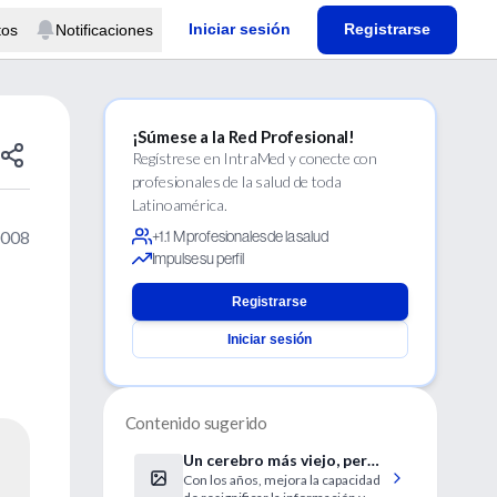
Iniciar sesión
Registrarse
tos
Notificaciones
¡Súmese a la Red Profesional!
Regístrese en IntraMed y conecte con
profesionales de la salud de toda
Latinoamérica.
2008
+1.1 M profesionales de la salud
Impulse su perfil
Registrarse
Iniciar sesión
Contenido sugerido
Un cerebro más viejo, pero
Con los años, mejora la capacidad
más sabio