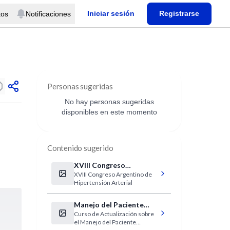
Iniciar sesión
Registrarse
tos
Notificaciones
Personas sugeridas
No hay personas sugeridas
disponibles en este momento
Contenido sugerido
XVIII Congreso
XVIII Congreso Argentino de
Argentino de
Hipertensión Arterial
Hipertensión Arterial
Manejo del Paciente
Curso de Actualización sobre
Reumático
el Manejo del Paciente