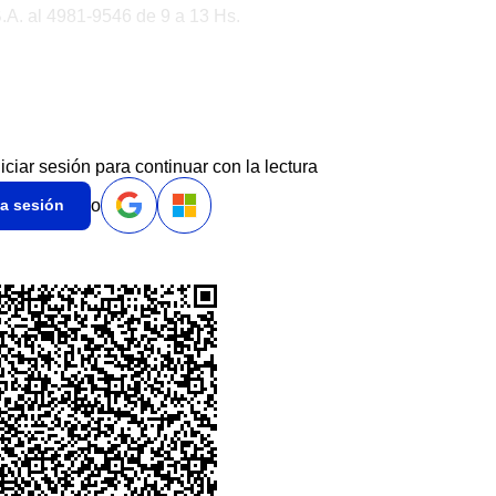
.A. al 4981-9546 de 9 a 13 Hs.
niciar sesión para continuar con la lectura
o
ia sesión