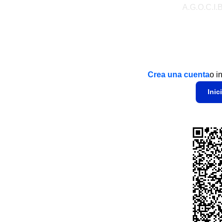
A.G.O.C.I.B
Crea una cuenta
o i
Inic