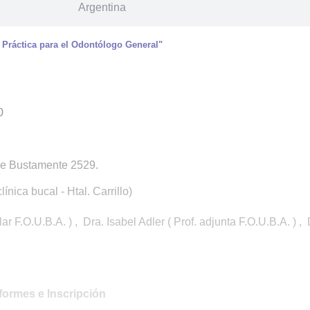
Argentina
 Práctica para el Odontólogo General"
0
 de Bustamente 2529.
línica bucal - Htal. Carrillo)
ular F.O.U.B.A. ) , Dra. Isabel Adler ( Prof. adjunta F.O.U.B.A. ) 
formes e Inscripción