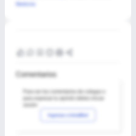
Medicine
Comentarios
Para ver los comentarios de colegas o
para expresar tu opinión debes iniciar
sesión
Ingresar a IntraMed