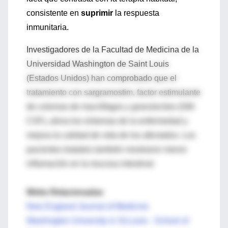
consistente en
suprimir
la respuesta
inmunitaria.
Investigadores de la Facultad de Medicina de la
Universidad Washington de Saint Louis
(Estados Unidos) han comprobado que el
tratamiento con sargramostim, factor estimulante
de colonias de macrófagos y granulocitos (GM-
CSF), alivia los síntomas de la enfermedad y
mejora la calidad de vida de los afectados. Los
pacientes tratados también mostraron menor
inflamación en la mucosa intestinal.
Webs Relacionadas
New England Journal of Medicine
Washington University in St.Louis - School of