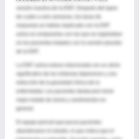
versión inactiva de la EMT. Después del lapso
de cuatro a seis semanas, las tasas de
respuesta se habían duplicado con la EMT
activa al compararlas con las que se registraban
en los pacientes tratados con la versión placebo
de la EMT.
La EMT activa estuvo relacionada con un alivio
significativo de los síntomas depresivos y una
reducción de la gravedad clínica de la
enfermedad. Los pacientes destacaron tener
mejor estado de ánimo y sentimientos en
general.
El equipo precisó que pocos pacientes
abandonaron el estudio, lo que indica que el