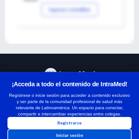
Ingresar a IntraMed
¡Acceda a todo el contenido de IntraMed!
Centro de Ayuda
Regístrese o inicie sesión para acceder a contenido exclusivo
y ser parte de la comunidad profesional de salud más
relevante de Latinoamérica. Un espacio para conectar,
Términos y condiciones
compartir e intercambiar experiencias entre colegas.
| Políticas de privacidad
Registrarse
| Todos los derechos reservados | Copyright 1997-2026
Iniciar sesión