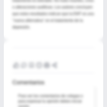
tratamiento es tolerable. No hubo muertes, crisis
o alteraciones auditivas. Los autores concluyen
que estos resultados indican que la EMT es una
"nueva alternativa" en el tratamiento de la
depresión.
Comentarios
Para ver los comentarios de colegas o
para expresar tu opinión debes iniciar
sesión