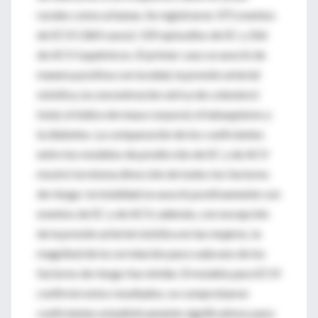
rurales como urbanas. Se registraron 371 eventos
de ECVI (360 casos): 105 episodios de EC y 266
de ACV isquémicos. El primer caso se asoció de
manera positiva con la edad, la presión arterial
sistólica, la concentración sérica de colesterol
total, el índice de masa corporal, el tabaquismo y
la diabetes. La comparación de los coeficientes
entre los modelos de predicción de EC y de ACV
mostró la misma dirección de todos los factores
de riesgo: la totalidad se asoció positivamente con
eventos de EC y de ACV; además, con excepción
de la presión arterial sistólica en las mujeres, la
magnitud de la correlación para cada uno de los
factores de riesgo fue similar. El modelo para ECVI
confirmó estos resultados; se comprobaron
coeficientes estadísticamente significativos para