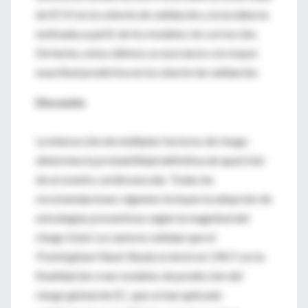
de ECVI en la cohorte de validación y la incidencia
estimada a partir de los modelos sin corrección.
De hecho, estos últimos se asociaron con mayor
exactitud predictiva en la cohorte de validación.
Discusión
La interacción de múltiples factores de riesgo
determina la probabilidad definitiva de aparición
de un evento cardiovascular. Todas las
recomendaciones vigentes incluyen la adopción de
estrategias preventivas según la magnitud del
riesgo total. Los autores señalan que el
Framingham Heart Study
se inició en 1967 con la
finalidad de crear modelos de predicción del
riesgo global de EC, que se han aplicado