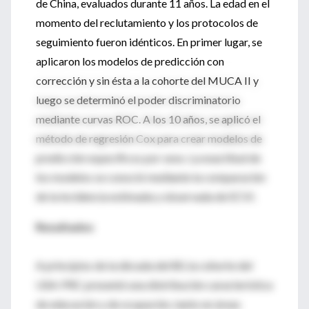
de China, evaluados durante 11 años. La edad en el
momento del reclutamiento y los protocolos de
seguimiento fueron idénticos. En primer lugar, se
aplicaron los modelos de predicción con
corrección y sin ésta a la cohorte del MUCA II y
luego se determinó el poder discriminatorio
mediante curvas ROC. A los 10 años, se aplicó el
método de regresión Cox para crear modelos de
predicción específicos por sexo. La exactitud de
los modelos se conoció mediante la comparación
de la incidencia estimada y observada de ECVI.
Resultados
A principios de la década del 80, la cohorte del
USA-PRC presentó una distribución característica
de educación y de ocupación, tanto en áreas