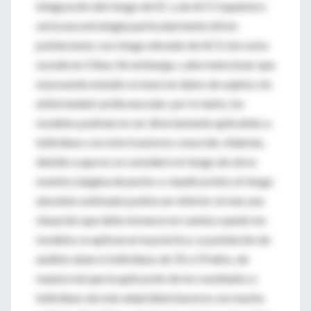
integración del riesgo de EC y de ACV isquémico
sería una estrategia particularmente útil en
poblaciones con riesgo elevado de ACV, tal como
sucede en China. Sin embargo, cabe mencionar que
el presente estudio se basó en datos de sujetos sin
enfermedad cardiovascular; por lo tanto, los
modelos podrían no ser directamente aplicables a
individuos con este trastorno conocido. Además,
debido a que no se consideró el riesgo de otros
eventos (angina de pecho o claudicación), el riesgo
absoluto estimado podría ser inferior al real, una
situación que debe tomarse en cuenta cuando los
modelos se aplican en la práctica. La población de
análisis abarcó individuos de 35 a 59 años, de
manera tal que la aplicación de los resultados a
individuos de más edad debe hacerse con mucho