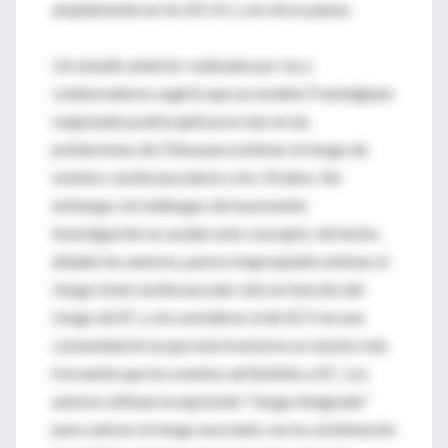
ampliamente en los EE.UU. y en otros países.
Un estudio anterior realizado por Liu y
colaboradores sugirió que un modelo Framingham
reajustado podría aplicarse más en las
poblaciones de China para estimar el riesgo de
eventos cardiovasculares a los 10 años. Sin
embargo, los hallazgos de la presente
investigación no avalan este concepto; de hecho,
añaden los autores, parece inapropiado estimar el
riesgo total cardiovascular sólo en función del
riesgo de EC y sin considerar el de ACV en una
comunidad en la que este trastorno es mucho más
frecuente que los eventos atribuibles a EC. Los
autores utilizan la expresión “riesgo integrado”
para valorar el riesgo asociado con la combinación