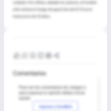
cuidado. Por último, añaden los autores, el modelo
sólo estima el riesgo de aparición de ECVI en el
transcurso de 10 años.
Comentarios
Para ver los comentarios de colegas o
para expresar tu opinión debes iniciar
sesión
Ingresar a IntraMed