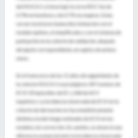
del MUCA II, el área bajo la curva ROC fue de
0.796 en hombres y de 0.791 en mujeres. Estas
curvas mostraron buena discriminación con el
modelo óptimo, el simplificado y con el sistema de
puntuación en la cohorte de validación, después
del ajuste correspondiente, en sujetos de ambos
sexos.
En el transcurso de los 11 años de seguimiento de
la cohorte MUCA II se produjeron 347 eventos de
ECVI: 83 episodios de EC y 268 de ACV
isquémico. La incidencia observada de ECVI en la
cohorte de derivación no fue estadísticamente
distinta a la del riesgo estimado de ECVI en los
modelos sin corrección. En cambio, se observó una
diferencia sustancial entre la incidencia observada