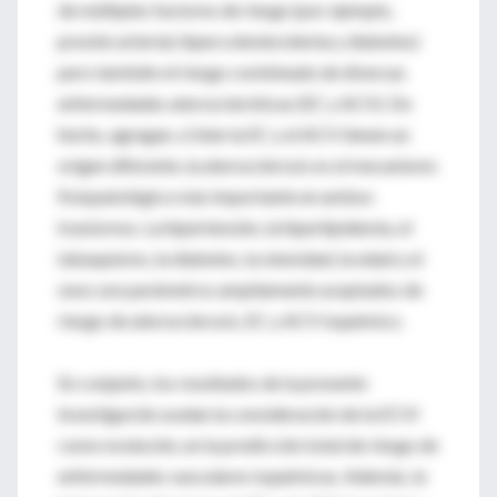
de múltiples factores de riesgo (por ejemplo,
presión arterial, hipercolesterolemia y diabetes)
pero también el riesgo combinado de diversas
enfermedades ateroscleróticas (EC y ACV). De
hecho, agregan, si bien la EC y el ACV tienen un
origen diferente, la aterosclerosis es el mecanismo
fisiopatológico más importante en ambos
trastornos. La hipertensión, la hiperlipidemia, el
tabaquismo, la diabetes, la obesidad, la edad y el
sexo son parámetros ampliamente aceptados de
riesgo de aterosclerosis, EC y ACV isquémico.
En conjunto, los resultados de la presente
investigación avalan la consideración de la ECVI
como evolución, en la predicción total de riesgo de
enfermedades vasculares isquémicas. Además, la