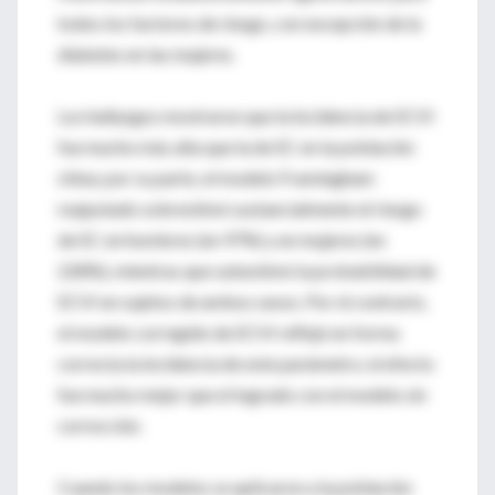
todos los factores de riesgo, con excepción de la
diabetes en las mujeres.
Los hallazgos mostraron que la incidencia de ECVI
fue mucho más alta que la de EC en la población
china; por su parte, el modelo Framingham
reajustado sobrestimó sustancialmente el riesgo
de EC en hombres (en 97%) y en mujeres (en
228%), mientras que subestimó la probabilidad de
ECVI en sujetos de ambos sexos. Por el contrario,
el modelo corregido de ECVI reflejó en forma
correcta la incidencia de este parámetro; el efecto
fue mucho mejor que el logrado con el modelo sin
corrección.
Cuando los modelos se aplicaron a la población