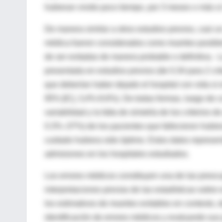
hubieran vivido poco tiempo, por 3 meses o más s
De manera similar a otros estudios previos, casi u
médica fueron considerados como muertes posible
de ser evitadas de manera probable o definitiva. L
presentada en estudios previos (de 0.34 para 2 cri
que deberían haber dejado el hospital con vida si 
95% [IC], 3,4%-8.6%). De todas formas, luego de co
variabilidad y la falta de simetría de los criterios 
0.3%-.07%) de los pacientes que fallecieron hubie
cuidado hubiera sido óptimo. Estos datos represe
admisiones en los hospitales estudiados.
Los errores médicos constituyen una de las preocu
interpretaciones previas de las estadísticas sobr
los estimativos de muertes evitables en contexto, 
identificación de errores médicos y evaluando sus 