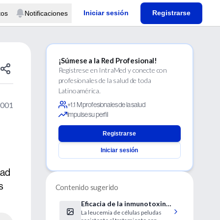
Iniciar sesión
Registrarse
tos
Notificaciones
¡Súmese a la Red Profesional!
Regístrese en IntraMed y conecte con
profesionales de la salud de toda
Latinoamérica.
2001
+1.1 M profesionales de la salud
Impulse su perfil
Registrarse
Iniciar sesión
dad
s
Contenido sugerido
Eficacia de la inmunotoxina
La leucemia de células peludas
BL22 anti-CD22