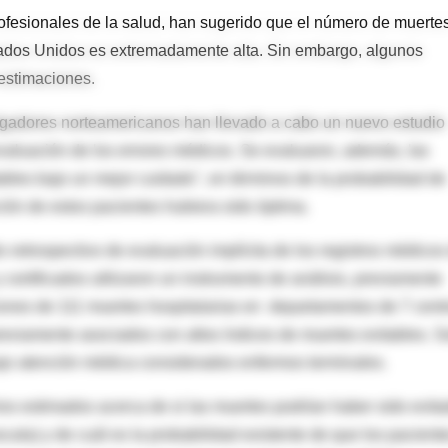
rofesionales de la salud, han sugerido que el número de muerte
tados Unidos es extremadamente alta. Sin embargo, algunos
 estimaciones.
igadores norteamericanos han llevado a cabo un nuevo estudio
 evaluación de los errores médicos. Se evaluaron, además, las
ables bajo un mejor cuidado", en términos de la probabilidad de
nción de estos pacientes hubiera sido óptima.
io retrospectivo de evaluación implícita de los registros médicos
certificados utilizaron un instrumento de análisis, previamente
iones de 111 muertes hospitalarias en departamentos de 7 cent
eviamente asociados con altos índices de muertes evitables. S
ajo atención médica considerados enfermos terminales.
erios estimados acerca de si las muertes podrían haber sido evit
cala) y de cuál es la probabilidad existente de que los pacient