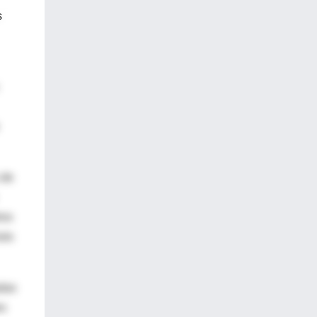
s
 de
ros
olo
adas
es