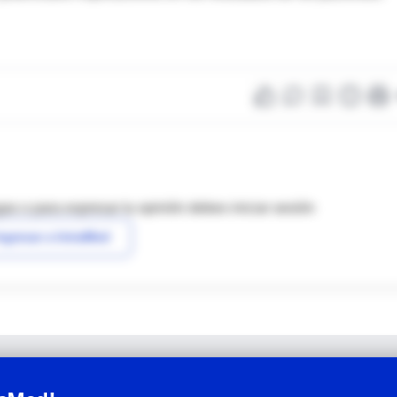
as o para expresar tu opinión debes iniciar sesión
ngresar a IntraMed