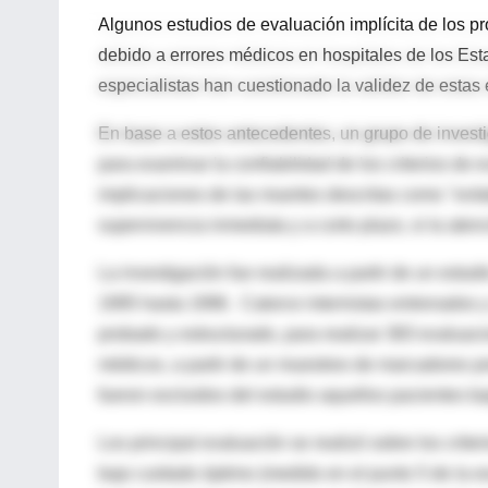
Algunos estudios de evaluación implícita de los p
debido a errores médicos en hospitales de los Es
especialistas han cuestionado la validez de estas
En base a estos antecedentes, un grupo de invest
para examinar la confiabilidad de los criterios de
implicaciones de las muertes descritas como "evit
supervivencia inmediata y a corto plazo, si la ate
La investigación fue realizada a partir de un estud
1995 hasta 1996. Catorce internistas entrenados y 
probado y estructurado, para realizar 383 evaluac
médicos, a partir de un muestreo de marcadores pr
fueron excluidos del estudio aquellos pacientes b
Los principal evaluación se realizó sobre los crit
bajo cuidado óptimo (medido en el punto 5 de la es