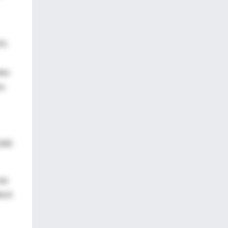
6%
ntes
za
.000
las
bicó