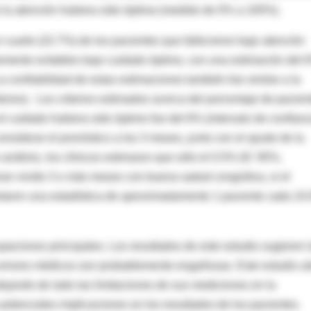
i la atención hubiera sido óptima (medido de 0% a 100%).
n cuarto (22.7%) de los pacientes que fallecieron bajo atención
mente evitables bajo cuidado óptimo, con una estimación del 
a confiabilidad de estas estimaciones también fue similar a la
terios). Los criterios estimados acerca del porcentaje de pacie
el cuidado hubiera sido óptimo fue del 6% (intervalo de confian
nsiderar el pronóstico a los 3 meses, junto con el ajuste de la
de análisis, los clínicos estimaron que sólo el 0.5% (IC 95%,
ran vivido 3 o más meses con buena sadud congnitiva, si el
ntaron una estadística de aproximadamente 1 paciente cada 10
paciones principales. Los resultados de este estudio sugieren 
e errores médicos son probablemente engañosas. Este estudio u
dejando de lado las limitaciones de sus mediciones en la
potenciales implicaciones en los resultados de los pacientes.