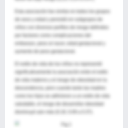
Esta asociación fue similar en todos los grupos
de sexo y edad y persistió en subgrupos de
niños con diversos perfiles de riesgo definidos
por factores como complicaciones del
embarazo, peso al nacer, edad gestacional y
aumento de peso gestacional.
El estilo de vida de los niños no representó
significativamente la asociación entre el estilo
de vida materno y el riesgo de obesidad en la
descendencia, pero cuando tanto las madres
como los hijos se adhirieron a un estilo de vida
saludable, el riesgo de desarrollar obesidad
disminuyó aún más (0.18, 0.09 a 0.37).