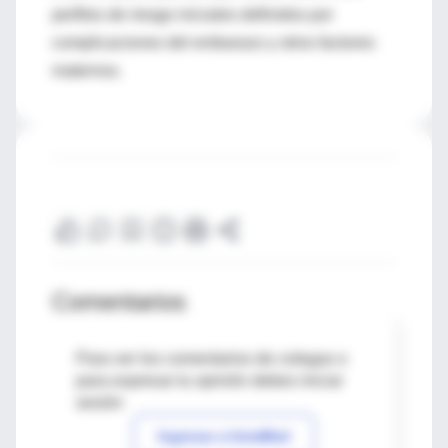
perfiles de riesgo iniciales definidos por
complicaciones del embarazo y otros factores
maternos.
Comentarios
Para ver los comentarios de colegas o
para expresar tu opinión debes iniciar
sesión
Ingresar a IntraMed