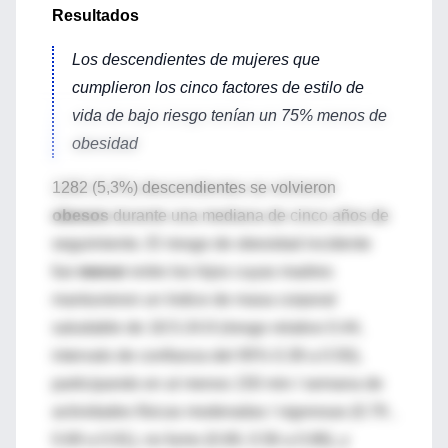
Resultados
Los descendientes de mujeres que
cumplieron los cinco factores de estilo de
vida de bajo riesgo tenían un 75% menos de
obesidad
1282 (5,3%) descendientes se volvieron
obesos
durante una mediana de cinco años de
seguimiento. El riesgo de obesidad incidente
fue
menor
entre los hijos cuyas madres
mantuvieron un índice de masa corporal
saludable de 18.5-24.9 (riesgo relativo 0.44,
intervalo de confianza del 95% 0.39 a 0.50),
participando en al menos 150 min / semana de
actividades físicas moderadas / vigorosas (0.79 ,
0.69 a 0.91), no fumo (0.69, 0.56 a 0.86), y