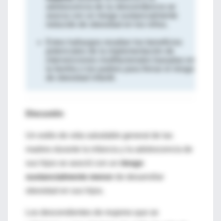
adolescencia de su descendencia se
asocia con un riesgo sustancialmente
reducido de obesidad en los niños.
Estos hallazgos resaltan los beneficios
potenciales de la implementación de
intervenciones multifactoriales basadas en
la familia o los padres para frenar el riesgo
de obesidad infantil.
Discusión
Un estilo de vida saludable general de las
madres durante la infancia y la adolescencia de
sus hijos se asoció con un
riesgo
sustancialmente menor
de desarrollar
obesidad en sus hijos.
Los descendientes de mujeres que se