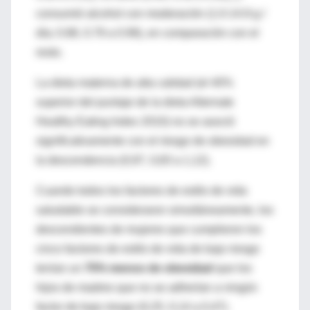
consumió alcohol con moderación (1.0-14.9 g /
día; 0.88, 0.79 a 0.99), en comparación con el
resto.
La dieta materna de alta calidad (el 40%
superior del puntaje de la dieta Alternate
Healthy Eating Index 2010) no se asoció
significativamente con el riesgo de obesidad en
la descendencia (0,97, 0,83 a 1,12).
Cuando todos los factores de estilo de vida
saludable se consideraron simultáneamente, los
descendientes de mujeres que cumplieron los
cinco factores de estilo de vida de bajo riesgo
tenían un
75% menos de obesidad
que los
hijos de madres que no se adherían a ningún
factor de bajo riesgo (0,25, 0,14 a 0,47).