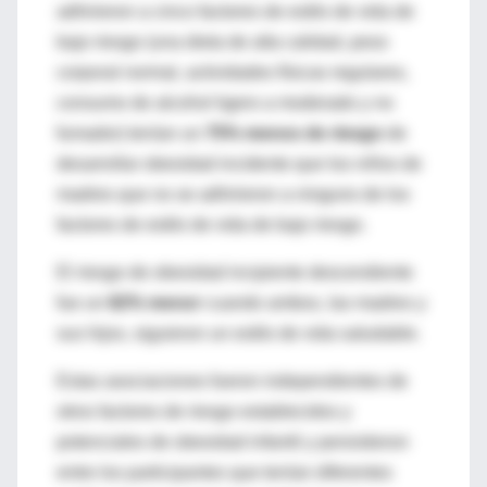
adhirieron a cinco factores de estilo de vida de
bajo riesgo (una dieta de alta calidad, peso
corporal normal, actividades físicas regulares,
consumo de alcohol ligero a moderado y no
fumador) tenían un
75% menos de riesgo
de
desarrollar obesidad incidente que los niños de
madres que no se adhirieron a ninguno de los
factores de estilo de vida de bajo riesgo.
El riesgo de obesidad incipiente descendiente
fue un
82% menor
cuando ambos, las madres y
sus hijos, siguieron un estilo de vida saludable.
Estas asociaciones fueron independientes de
otros factores de riesgo establecidos y
potenciales de obesidad infantil y persistieron
entre los participantes que tenían diferentes