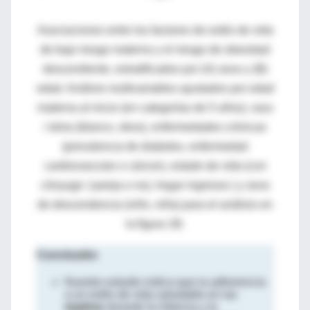
Asociaciones entre los factores de estilo de vida
de bajo riesgo materno y el riesgo de obesidad
descendiente, estratificados por (A) sexo y (B)
edad.
Análisis multivariables ajustados por edad
materna al inicio (en categorías de 5 años), raza
/ etnia (blanco, otros), enfermedades crónicas
(prevalencia de diabetes, enfermedad
cardiovascular o cáncer), estado de vida (con
cónyuge / pareja o no), hogar
ingresos (
y sexo
de descendencia (niño, niña) para el análisis en
la figura 1B.
Conclusión
Nuestro estudio indica que la adherencia
a un estilo de vida saludable en las
madres
durante la infancia y la