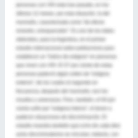
personas con VIH-sida han pasado, en los
últimos 12 meses, por esta situación, la del
murmullo, caracterizada como “de efecto
siniestro, enloquecedor”. Es uno de los datos
obtenidos, para la Argentina, en el primer
estudio internacional sobre poblaciones para
establecer un “índice de estigma” en personas
que viven con VIH. El 57 por ciento de estas
personas padeció algún orden de “estigma
externo”, de los cuales el segundo en
frecuencia, después del murmullo, son los
insultos y amenazas. Pero, también, el 94 por
ciento sufre por “estigma interno”, el temor a
padecer situaciones de discriminación. El
estudio muestra también que ocho de cada diez
actos discriminatorios se vinculan, todavía, con