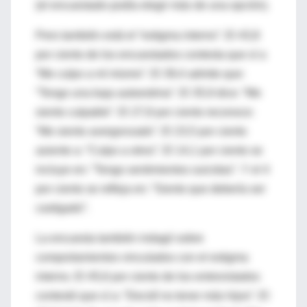
(el encuestado podía elegir más de una opción).
Pero también está el “estigma interno”. El 43,8
por ciento de los encuestados contesta que sí a
“Me culpo a mí mismo”. El 39,4 admite que:
“Tengo una baja autoestima”. El 35,9 dice: “Me
siento culpable”. El 27,8 por ciento reconoce:
“Me siento avergonzado”. El 23,5 por ciento
asiente a: “Culpo a otros”. El 14,1 por ciento se
incluye en: “Tengo sentimientos suicidas”. Y el 4
por ciento se refleja en: “Siento que debería ser
castigado”.
La encuesta también indagó sobre
comportamientos vinculados con el estigma
interno. El 45,6 por ciento de los entrevistados
contestó que sí a: “Decidí no tener más hijos”. El