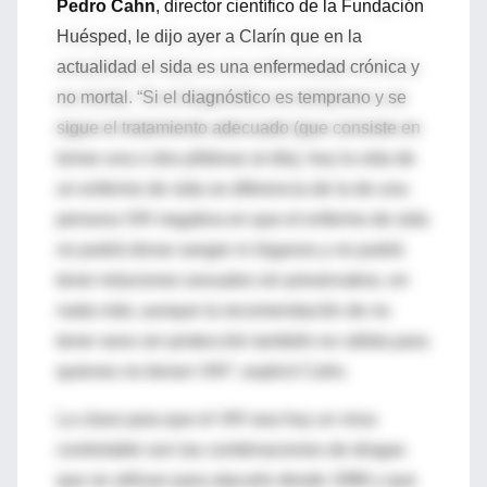
Pedro Cahn
, director científico de la Fundación
Huésped, le dijo ayer a Clarín que en la
actualidad el sida es una enfermedad crónica y
no mortal. “Si el diagnóstico es temprano y se
sigue el tratamiento adecuado (que consiste en
tomar una o dos píldoras al día), hoy la vida de
un enfermo de sida se diferencia de la de una
persona VIH negativa en que el enfermo de sida
no podrá donar sangre ni órganos y no podrá
tener relaciones sexuales sin preservativo, en
nada más; aunque la recomendación de no
tener sexo sin protección también es válida para
quienes no tienen VIH”, explicó Cahn.
La clave para que el VIH sea hoy un virus
controlable son las combinaciones de drogas
que se utilizan para atacarlo desde 1996 y que