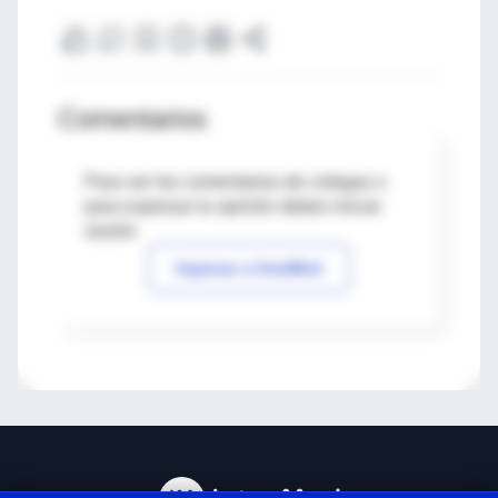
Comentarios
Para ver los comentarios de colegas o
para expresar tu opinión debes iniciar
sesión
Ingresar a IntraMed