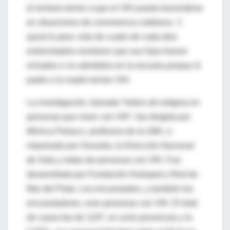
el erróneo temor a que el VIH pueda transmitirse
en situaciones de convivencia cotidiana. Y,
quizá lo peor, más de cuatro de cada diez
entrevistados revelaron que sus hijos fueron
echados o no admitidos en la escuela porque el
padre o la madre tenían VIH.
La investigación, llamada “Indice de estigma en
personas que viven con VIH”, fue dirigida por
Mónica Petracci, profesora de la UBA, e
impulsada por Onusida, la Dirección Nacional
de Sida y redes de personas con VIH. Fue
desarrollada por Fundación Huésped y Red de
Mar del Plata. Los encuestados, y también los
encuestadores, eran personas con VIH. El total
de casos fue de 1197, en ocho provincias y la