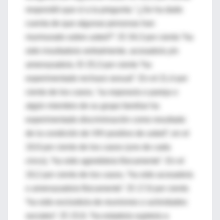
respondió que sí a la pregunta: “¿Se ha dado
cuenta de que algunas personas han
murmurado sobre usted?”. El 34,3 por ciento “ha
sido insultado/a verbalmente, acosado/a y/o
amenazado/a. El 25,3 por ciento “ha
experimentado rechazo sexual”. En el 21,4 por
ciento de los casos, “su esposo/a o pareja o
algún miembro de su grupo familiar ha
experimentado discriminación como resultado
de la condición de VIH positivo de usted”; en el
19,9 por ciento de los casos (uno de cada
cinco), “ha sido agredido/a físicamente”. En el
19,2 por ciento de los casos, “ha sido acosado/a
o amenazado/a físicamente”. El 17,6 por ciento
“ha sido excluido/a de reuniones o actividades
sociales”. El 15,9, “ha estado/a sujeto/a a