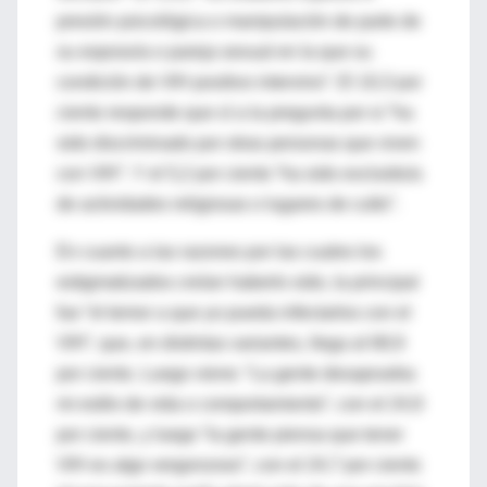
presión psicológica o manipulación de parte de
su esposo/a o pareja sexual en la que su
condición de VIH positivo intervino”. El 10,3 por
ciento responde que sí a la pregunta por si “ha
sido discriminado por otras personas que viven
con VIH”. Y el 5,2 por ciento “ha sido excluido/a
de actividades religiosas o lugares de culto”.
En cuanto a las razones por las cuales los
estigmatizados creían haberlo sido, la principal
fue “el temor a que yo pueda infectarlos con el
VIH”, que, en distintas variantes, llega al 68,9
por ciento. Luego viene: “La gente desaprueba
mi estilo de vida o comportamiento”, con el 24,9
por ciento, y luego “la gente piensa que tener
VIH es algo vergonzoso”, con el 24,7 por ciento