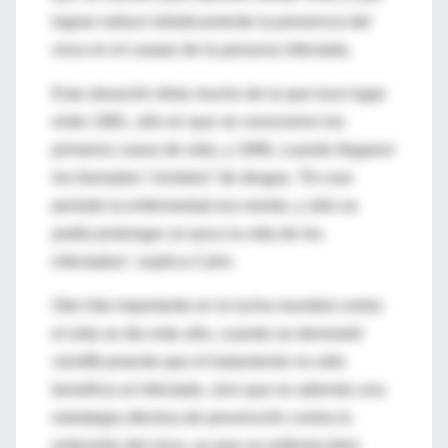
logran reducir drásticamente la presencia del
virus en el cuerpo de la persona infectada.
Esta situación dista mucho de la que tuvo lugar
entre 1981, año en que se conocieron los
primeros casos de sida, y 1996, cuando llegaron
los llamados “cócteles” de drogas. “En ese
período la enfermedad era mortal, y sólo se
podía prolongar un poco la vida de los
infectados”, explica Cahn.
Otro hito importante en la lucha mundial contra
el sida se dio este año, cuando se demostró
científicamente que el tratamiento no sólo
beneficia al infectado, sino que es además una
estrategia efectiva de prevención contra la
extensión del virus, ya que un enfermo bien