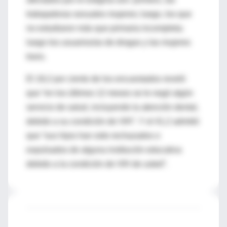
trabajadoras sexuales mujeres; luego, los que
no estudiaron más que primaria incompleta;
luego los usuarios/as de drogas y las mujeres
trans.
El 18,2 por ciento de los encuestados reveló
que “en los últimos 12 meses se le negó algún
servicio de salud, incluyendo la atención dental,
debido a su condición de VIH”. Y el 41,2 admitió
que “sus hijos han sido rechazados o
expulsados de alguna institución educativa
debido a la condición de VIH de usted”.