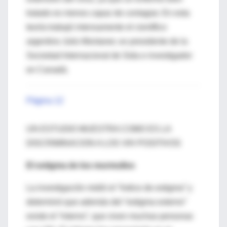
tratado es menos capaz de contagiar. En esta
teoría trabajó intensamente el científico
argentino Julio Montaner, ex presidente de la
Sociedad Internacional de Sida e investigador
en Canadá.
Página 12
UN ESTUDIO MUESTRA COMO ES LA
DISCRIMINACION A LOS VIH POSITIVOS
El estigma de los murmullos
La investigación midió el “índice de estigma” y
determinó que además del “estigma externo”
existe el “interno”, que viven muchas personas