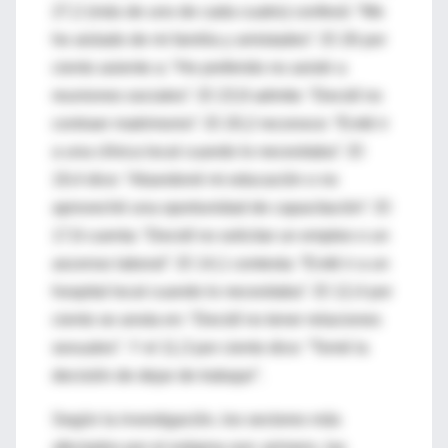
27,2 (más de uno de cada cuatro) confesó: “Me
he aislado de mi familia y amistades”. El 26 por
ciento asiente a: “He preferido no asistir a
reuniones sociales”. El 23,9 admite: “Decidí no
contraer matrimonio”. El 20,2 reconoce: “Evité ir
a una clínica local cuando lo necesitaba”. El
19,4 dice: “Abandoné mi educación o no
aproveché una oportunidad de capacitación”. El
17,6 cuenta: “Decidí no solicitar un empleo o un
ascenso laboral”. El 14,1 contesta: “Evité ir a un
hospital local cuando lo necesitaba”. El 12,4 por
ciento se anota en: “Decidí no tener relaciones
sexuales”. Y el 11,3 por ciento dice: “Tomé la
decisión de dejar de trabajar”.
Según la investigación, los sectores más
afectados por el estigma son: primero, las