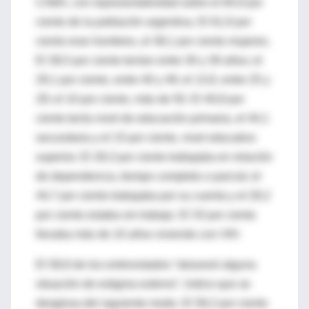
CABA, con representatividad sobre el 84,9 por
ciento de la población argentina. El 61,9 por
ciento eran hombres, el 38,1 por ciento mujeres.
El 38,5 por ciento tenían entre 30 y 39 años; el
29,1 por ciento, entre 40 y 49; el 13,9, entre 25 y
29; el 10 por ciento, más de 50. El 40,8 por
ciento tenía nivel de educación primaria, el 44,1
secundaria y el 15 por ciento, nivel educativo
superior. El 28,3 por ciento trabajaba en relación
de dependencia, tiempo completo o parcial; el
44,7 por ciento trabajaba por su cuenta y el 28,2
por ciento estaba sin trabajo. El 33 por ciento
llevaba más de 10 años viviendo con VIH.
El 58,8 de los entrevistados “atravesó alguna
situación de estigma externo”, índice que se
desglosa del siguiente modo. El 58,2 por ciento