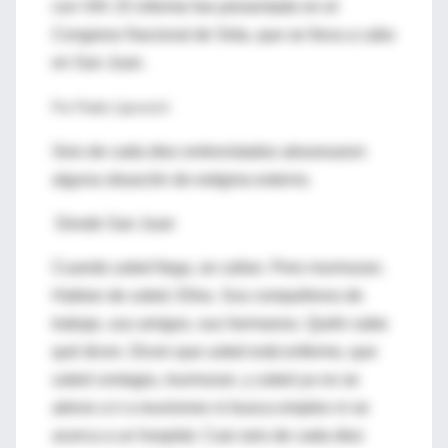
con VIH. El informe fue presentado en el
Congreso Nacional de Sida, que se lleva a cabo
en San Juan.
Por Pedro Lipcovich
Seis de cada diez entrevistados atravesaron
alguna situación de estigma externo.
Desde San Juan
Cuando usted llega, se callan. Pero murmuran.
Hablan de usted. Ellos. Sus compañeros de
trabajo, sus amigos, sus hermanos. Quién sabe
qué dicen. Dicen que usted está enfermo, que
usted contagia, murmuran, y usted ya no se
atreve a ir a reuniones ni busca empleo ni se
acerca a un hospital. Casi seis de cada diez