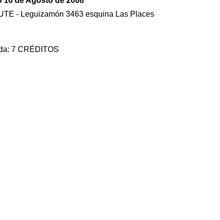
 16 de Agosto de 2008
 UTE - Leguizamón 3463 esquina Las Places
ada:
7 CRÉDITOS