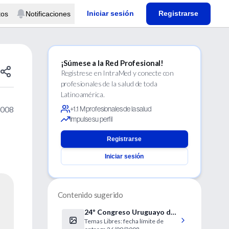
Iniciar sesión
Registrarse
tos
Notificaciones
¡Súmese a la Red Profesional!
Regístrese en IntraMed y conecte con
profesionales de la salud de toda
Latinoamérica.
2008
+1.1 M profesionales de la salud
Impulse su perfil
Registrarse
Iniciar sesión
Contenido sugerido
24º Congreso Uruguayo de
Temas Libres: fecha límite de
Cardiología