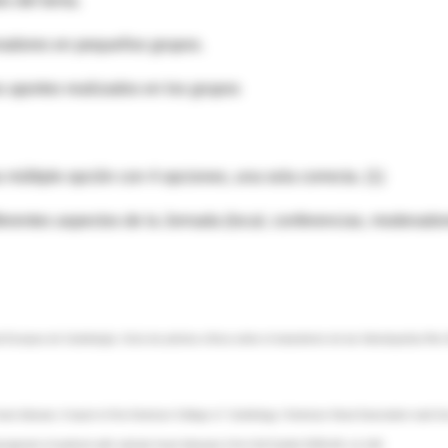
es del tema.
deradores en pequeños grupos.
s aportes realizados en los grupos
múltiple opción con 4 opciones, una sola correcta. (1)
iferentes aspectos de la Jornada (local, conferencias, moderador
 Europea de Cardiología. Guía de práctica clínica sobre el tratamiento de las Valvulopatías Rev
rt disease. A report of the American College of Cardiology / American Heart Association task fo
anagemet of patients with valvular heart disease).J Am Coll Cardiol 2006;48: e1-148.