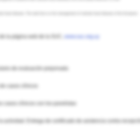
r heart disease. The task force on the management of valvular heart disease of the European
o de la página web de la SUC,
www.suc.org.uy
ario de evaluación prejornada
de casos clínicos
 casos clínicos con los panelistas
actividad. Entrega de certificado de asistencia contra recepci