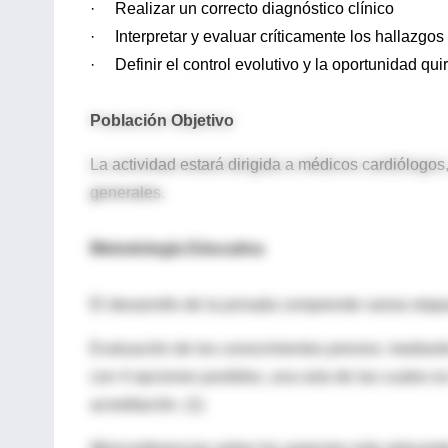
· Realizar un correcto diagnóstico clínico
· Interpretar y evaluar críticamente los hallazgo
· Definir el control evolutivo y la oportunidad qui
Población Objetivo
La actividad estará dirigida a médicos cardiólogos
generales.
Metodología Educativa
El desarrollo de la jornada comprende varias etap
Evaluación de los conocimientos previos: mediant
con 4 opciones posibles, una sola de las cuales e
acreditación. (1)