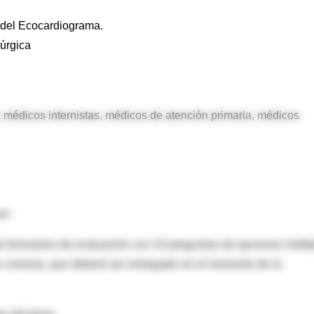
s del Ecocardiograma.
rúrgica
, médicos internistas, médicos de atención primaria, médicos
as:
e formulario de evaluación con 10 preguntas de opciones múlti
s correcta, que deberá ser entregado en el momento de la