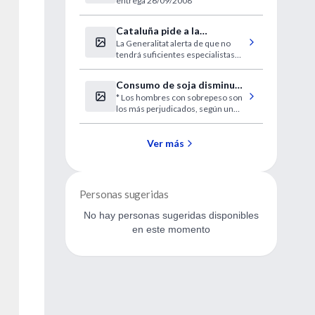
entrega 26/09/2008
Cataluña pide a la
La Generalitat alerta de que no
desesperada médicos
tendrá suficientes especialistas
extranjeros sin homologar
este verano.
Consumo de soja disminuye
* Los hombres con sobrepeso son
la cantidad de
los más perjudicados, según un
espermatozoides
estudio preliminar. * En varones
asiáticos el consumo de soja no
parece ser un impedimento para la
Ver más
fertilidad.
Personas sugeridas
No hay personas sugeridas disponibles
en este momento