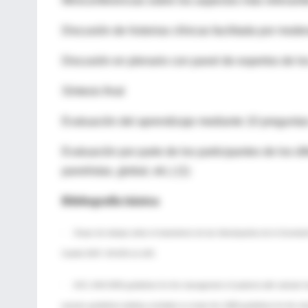
Miniconferencias sobre los aspectos más relevant
Discusión de historias clínicas facilitada por mo
Discusión en plenario con panel de expertos de lo
Síntesis final
Evaluación del aprendizaje mediante 10 preguntas 
Evaluación por parte de los participantes de los d
panelistas, global, etc.) (1)
Bibliografía básica
· Grupo de trabajo sobre el tratamiento de las Valvulopatías de la Sociedad
Cardiol 2007; 60:625.e1-e50.
· ACC, AHA 2006 guidelines for the management of patients with valvular hea
practice guidelines (writing committee to revise the 1998 guidelines for the m