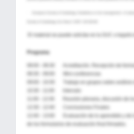
· European Society of Cardiology. Guidelines on the management of valvula
Society of Cardiology. Eur Heart J 2007; 28:230-68
El material se puede solicitar en la SUC o bajarl
Programa
08:00 - 08:30 Acreditación. Recepción de formul
08:30 - 09:00 Mini-conferencias
09:00 - 10:30 Trabajo en grupos sobre análisis 
10:30 - 11:00 Intervalo
11:00 - 12:30 Reunión plenaria, discusión de los
12:30 - 12:40 Conclusiones Finales
12:40 - 13:00 Evaluación de lo aprendido y de la 
de los formularios de evaluación final firmados.