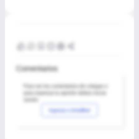
Comentarios
Para ver los comentarios de colegas o
para expresar tu opinión debes iniciar
sesión
Ingresar a IntraMed