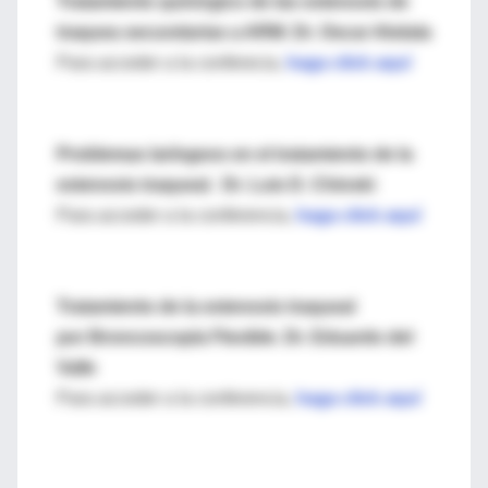
Tratamiento quirúrgico de las estenosis de
traquea secundarias a ARM. Dr. Oscar Abdala
Para acceder a la conferecia,
haga click aquí
Problemas laríngeos en el tratamiento de la
estenosis traqueal. Dr. Luis D. Chinski
Para acceder a la conferencia,
haga click aquí
Tratamiento de la estenosis traqueal
por Broncoscopía Flexible. Dr. Eduardo del
Valle
Para acceder a la conferencia,
haga click aquí