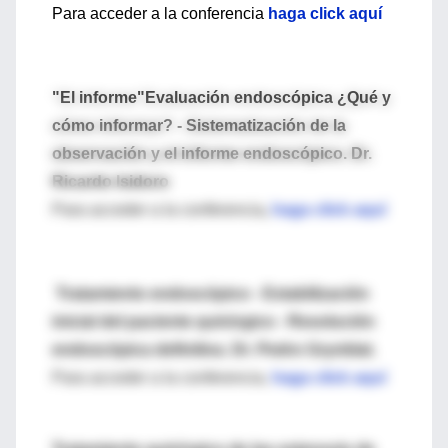
Para acceder a la conferencia
haga click aquí
"El informe"Evaluación endoscópica ¿Qué y
cómo informar? - Sistematización de la
observación y el informe endoscópico. Dr.
Ricardo Isidoro
Para acceder a la conferencia
,
haga click aquí
Tratamiento endoscópico - Estabilización
inicial del paciente quirúrgico - Resolución
endoscópica definitiva. Dr. Pedro Grynblat.
Para acceder a la conferencia,
haga click aquí