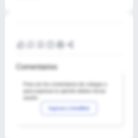
Comentarios
Para ver los comentarios de colegas o
para expresar tu opinión debes iniciar
sesión
Ingresar a IntraMed