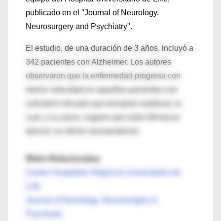
publicado en el "Journal of Neurology,
Neurosurgery and Psychiatry".
El estudio, de una duración de 3 años, incluyó a
342 pacientes con Alzheimer. Los autores
observaron que la enfermedad progresa con
menor velocidad en aquellos pacientes con
colesterol elevado que tomaban estatinas, lo
cual, a su juicio, sugiere que estos fármacos
ejercen un efecto neuroprotector.
Webs Relacionadas
Centre Hospitalier Régional Universitaire de
Lille
Journal of Neurology, Neurosurgery &
Psychiatry