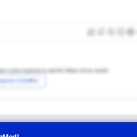
as o para expresar tu opinión debes iniciar sesión
ngresar a IntraMed
raMed!