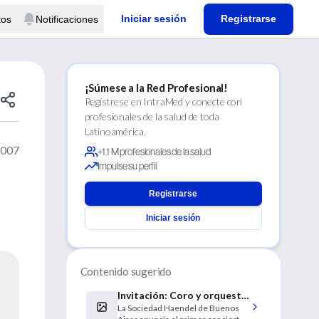
Iniciar sesión
Registrarse
tos
Notificaciones
¡Súmese a la Red Profesional!
Regístrese en IntraMed y conecte con
profesionales de la salud de toda
Latinoamérica.
2007
+1.1 M profesionales de la salud
Impulse su perfil
Registrarse
Iniciar sesión
Contenido sugerido
Invitación: Coro y orquesta
La Sociedad Haendel de Buenos
de la Sociedad Haendel