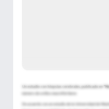
Un estudio con biopsias cerebrales, publicado en
"Ne
número de ovillos neurofibrilares
De acuerdo con un estudio de la Universidad de Wash