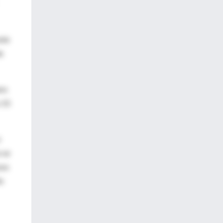
ste
e
ara
≥ 15
o
 se
sos
io