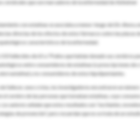
ios cerebrales que son marcadores de la enfermedad de Alzheimer
tamiento con estatinas se asociaba a menor riesgo de EA. Ahora, e
ncias directas de los efectos de estos fármacos sobre las placas d
uropatológicos característicos de la enfermedad.
a 110 fallecidos de 65 a 79 años que habían donado sus cerebros p
patológicos entre consumidores de estatinas (≥ prescripciones de 
o atorvastatina) y no consumidores de estos hipolipemiantes.
e fallecer, sexo o ictus, los investigadores encontraron un númer
en el cerebro de las personas que tomaban estatinas, cuyo consumo
Los autores señalan que estos resultados son “excitantes, novedo
ategias de prevención”, pero recuerdan que no se trata de un estud