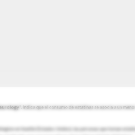
urology",
indica que el consumo de estatinas se asocia a un meno
ington en Seattle (Estados Unidos), las personas que toman estati