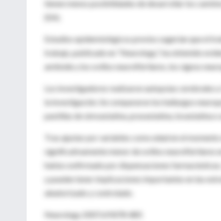
tienen menos posibilidades de desarrollar los camb
(EA).
Estudios epidemiológicos previos sugerían que el tra
trabajo, publicado en “Neurology”, ha obtenido evide
amiloide y los ovillos neurofibrilares, los signos ne
Los investigadores realizaron autopsias cerebrales 
la investigación. Se compararon los hallazgos neuro
pastillas de simvastatina, pravastatina, lovastatina 
Tras ajustar por variables como edad en el momento d
significativamente menor de ovillos neurofibrilares 
había confirmado por dispensaciones farmacéuticas. 
y pueden tener implicaciones importantes en las estr
aleatorizado y controlado.
Neurology 2007;69:878-885