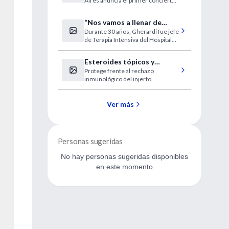
Aires anuncia el primer concierto
de su 17ª temporada, con la
presentación del oratorio
“Nos vamos a llenar de
Alexander´s Feast, de Georg
Durante 30 años, Gherardi fue jefe
enfermos en estado
Friedrich Haendel.
de Terapia Intensiva del Hospital
vegetativo”
de Clínicas.
Esteroides tópicos y
Protege frente al rechazo
rechazo de injertos
inmunológico del injerto.
oculares
Ver más
Personas sugeridas
No hay personas sugeridas disponibles
en este momento