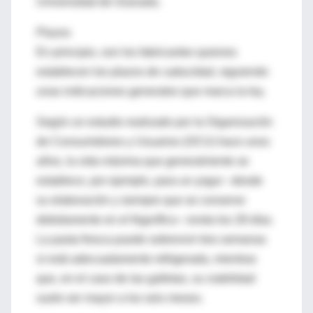
Universidad de Granada.
Plazos
En principio, son los fabricantes quienes
establecen los plazos de caducidad, siguiendo
unas indicaciones generales que marca la ley.
Según un estudio realizado por la Organización
de Consumidores y Usuarios (OCU) hace unos
años, la vida máxima que generalmente se
establece, por ejemplo, para un yogur –desde
su elaboración y siempre que se conserve
debidamente en el frigorífico– ronda los 28 días.
La pasta fresca puede sobrevivir tres semanas
si está adecuadamente refrigerada, mientras
que, en el caso de las galletas, su viabilidad
suele ser mayor a los seis meses.