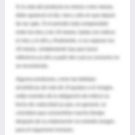
Si la vida del producto es menor a tres meses,
debe aparecer el día, mes y año en que dejará
de ser apto. Si el periodo está comprendido
entre los tres y los 18 meses, basta con indicar
el mes y el año y, finalmente, si se superan los
18 meses, simplemente hay que hacer
referencia al año a partir del cual su consumo no
se recomienda.
Algunos productos, como las bebidas
alcohólicas de más de 10 grados o el vinagre,
están exentos de la obligación de indicar su
fecha de caducidad ya que, en general, se
considera que consumirlos mucho tiempo
después de su elaboración no entraña riesgos
para el organismo humano.