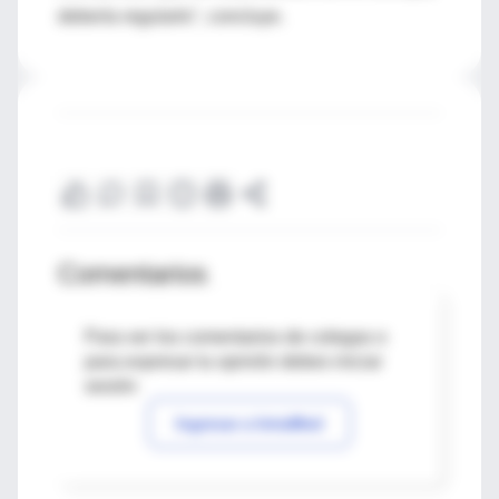
debería regularlo", concluye.
Comentarios
Para ver los comentarios de colegas o
para expresar tu opinión debes iniciar
sesión
Ingresar a IntraMed