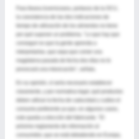
Para Ileana Izverniceanu, portavoz de la OCU,
la coexistencia de las dos indicaciones de
tiempo de utilización de los alimentos no tiene
por qué suponer un problema. "Lo que hay que
conseguir es que la gente aprenda a
interpretarlas, que sepa que comer una
magdalena pasada de fecha dos días no le
provocará una intoxicación", señala.
En su opinión, sí sería necesario establecer
claramente, y por normativa legal, qué productos
deben utilizar la fecha de caducidad y cuáles el
consumo preferente ya que, en algunos casos,
esto queda a elección del fabricante. "El
próximo reglamento de información al
consumidor, que se está debatiendo en Europa,