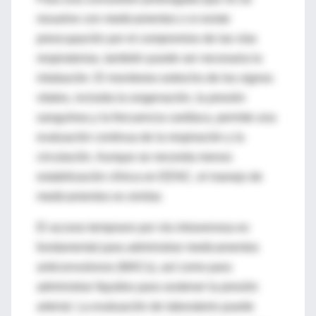
resuelve con medicamentos o si existe
preocupación por el compromiso de las vías
respiratorias, también puede ser necesaria la
intubación. El monitoreo estrecho de los signos
vitales, incluida la oxigenación, la presión
sanguínea y la frecuencia cardíaca, permite una
evaluación continua de la respiración y la
circulación. Aunque se necesita menos
estabilización clínica en EENC, el manejo de
medicamentos es similar.
El acceso temprano por vía intravenosa es
fundamental para administrar medicamentos
anticonvulsivos (MACs), así como para
administrar líquidos para sostener la presión
arterial. La evaluación de laboratorio puede