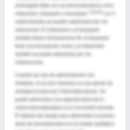
prolongada debe ser una benzodiazepina como
(3)(5)(9)
midazolam, diazepam o lorazepam.
Los 3
medicamentos se pueden administrar por vía
intravenosa. El midazolam y el diazepam
también tienen formulaciones IN, el diazepam
tiene una formulación rectal y el midazolam
también se puede administrar por vía
intramuscular.
Cuando las vías de administración son
limitadas, el acceso intraóseo es una opción de
emergencia para las 3 benzodiacepinas. Se
puede administrar una segunda dosis de la
misma benzodiazepina si la convulsión persiste.
El objetivo de tiempo para administrar la primera
dosis de benzodiazepina en el estado epiléptico