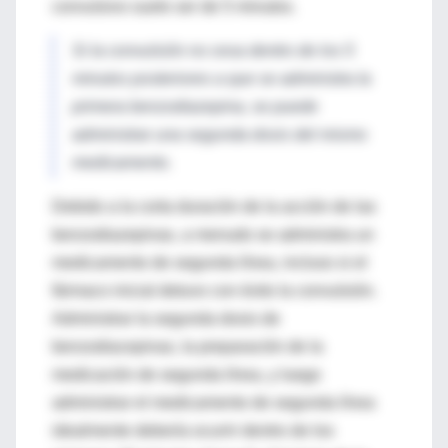
convulsivo suele ser de 5 minutos.
Si la convulsión no cesa dentro de los 5
minutos posteriores a que se administra la
primera benzodiazepina, se puede
administrar una segunda dosis del mismo
medicamento.
Debido a la corta duración de la acción de las
benzodiazepinas, a menudo se administra un
medicamento de segunda línea, incluso si el
fármaco inicial detuvo con éxito la convulsión.
Administrar la segunda dosis de
benzodiacepinas, la preparación de la
medicación de segunda línea, y luego
administrar el medicamento de segunda línea
idealmente debería ocurrir dentro de los