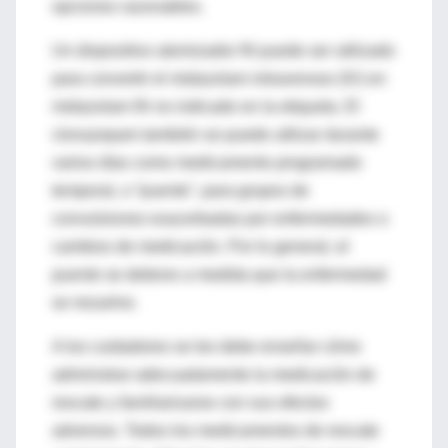
opciones razonables.
Un dispositivo atomizador IN puede ser utilizado
para convertir el midazolam intravenoso (IV) en
midazolam IN no indicado en la etiqueta. El
clonazepam también se puede utilizar durante
varios días como medicamento programado
temporal, o “puente”, para grupos de
convulsiones exacerbadas por enfermedades o
cambios de medicación. Por lo general, el
puente se detiene a medida que la enfermedad
se resuelve.
A los cuidadores se les debe enseñar cómo
administrar adecuadamente la medicación de
rescate y familiarizarse con sus efectos
adversos. Todos los medicamentos de rescate