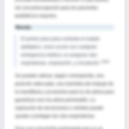
ser una preocupación para los pacientes
pediátricos mayores.
Manejo
El primer paso para controlar el estado
epiléptico, como ocurre con cualquier
emergencia médica, es asegurar vías
. (3)(5)
respiratorias, respiración, y circulación
Se pueden utilizar, según corresponda, una
posición adecuada, una maniobra de empuje de
la mandíbula y accesorios para la vía aérea para
garantizar una vía aérea permeable. La
aspiración de secreciones o vómitos puede
ayudar a proteger las vías respiratorias.
Para una convulsión prolongada que no se