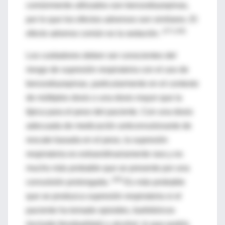
comúnmente utilizados son benzodiazepinas,
por lo que los efectos adversos son similares. El
(27) (28)
efecto adverso común es la sedación.
Los cuidadores deben ser conscientes del
riesgo de supresión respiratoria con el uso de
benzodiazepinas, particularmente en el contexto
de múltiples dosis o una dosis mayor que la
típica para el peso del paciente. Con una dosis
adecuada de medicación anticonvulsivante de
rescate basada en el peso, la supresión
respiratoria es extraordinariamente rara y es
mucho más probable que se presente por una
(29)
convulsión prolongada.
Es más probable
que se produzca supresión respiratoria si el
paciente ha tomado opioides, barbitúricos
(incluido fenobarbital) o alcohol, lo que podría