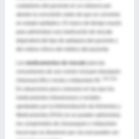
cuidadores del paciente en un esfuerzo por
abortar la convulsión antes de que se convierta
en estado epiléptico. El marco de tiempo exacto
para administrar una medicación de rescate
dependerá del tipo de epilepsia del paciente y
del criterio clínico del médico del paciente.
Los
medicamentos de rescate
para las
convulsiones de uso común incluyen diazepam
(25) (26)
intranasal (IN) o rectal y midazolam IN.
En situaciones poco comunes en las que los
medicamentos intravenosos o rectales
aprobados por la Administración de Alimentos y
Medicamentos (FDA) no se pueden administrar,
los comprimidos de clonazepam o midazolam
bucal que se disuelven por vía oral pueden ser