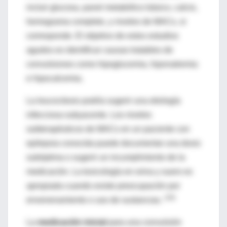
incluir glucosa, panel metabólico básico, calcio,
hemograma completo, y niveles de MACs, si
corresponde. El objetivo de estos estudios
agudos es identificar causas tratables de
convulsiones como hipoglucemia, hiponatremia
e hipocalcemia.
La leucocitosis podría sugerir una etiología
infecciosa subyacente. Los niveles
subterapéuticos de MACs en un paciente con
epilepsia conocida puede documentar una dosis
subóptima o sugerir un incumplimiento de la
medicación. La toxicología en orina y suero es
apropiada cuando existe preocupación por
(18)
envenenamiento o uso de sustancias.
La
medicación inicial
para una convulsión