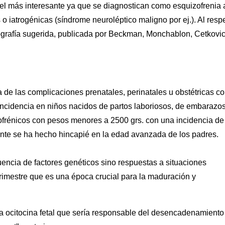
z, el más interesante ya que se diagnostican como esquizofrenia 
s o iatrogénicas (síndrome neuroléptico maligno por ej.). Al resp
iografía sugerida, publicada por Beckman, Monchablon, Cetkovi
 de las complicaciones prenatales, perinatales u obstétricas c
incidencia en niños nacidos de partos laboriosos, de embarazo
ofrénicos con pesos menores a 2500 grs. con una incidencia de
nte se ha hecho hincapié en la edad avanzada de los padres.
encia de factores genéticos sino respuestas a situaciones
rimestre que es una época crucial para la maduración y
la ocitocina fetal que sería responsable del desencadenamiento