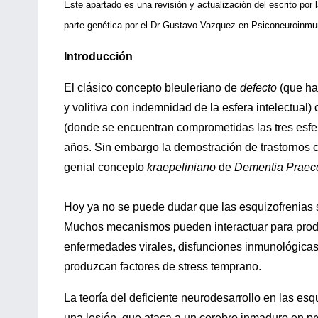
Este apartado es una revisión y actualización del escrito por
parte genética por el Dr Gustavo Vazquez en Psiconeuroinmun
Introducción
El clásico concepto bleuleriano de
defecto
(que hac
y volitiva con indemnidad de la esfera intelectual)
(donde se encuentran comprometidas las tres esfe
años. Sin embargo la demostración de trastornos co
genial concepto
kraepeliniano
de
Dementia Praec
Hoy ya no se puede dudar que las esquizofrenias s
Muchos mecanismos pueden interactuar para produc
enfermedades virales, disfunciones inmunológicas
produzcan factores de stress temprano.
La teoría del deficiente neurodesarrollo en las es
una lesión, que ataca a un cerebro inmaduro en pr