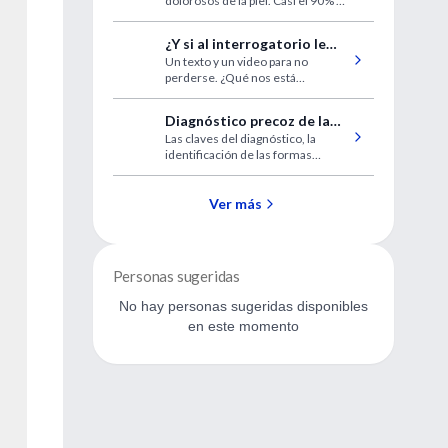
dolorosos de la piel. Casi el 90% de
relacionado con el
los pacientes reportan dolor
leiomioma
asociado a la lesión.
¿Y si al interrogatorio le
Un texto y un video para no
sumamos el “escuchatorio”?
perderse. ¿Qué nos está
sucediendo en la relación médico-
paciente? ¿Qué cambia? ¿Qué se
Diagnóstico precoz de la
pierde, qué se gana? ¿Quién se
Las claves del diagnóstico, la
Preeclampsia - Parte 2
anima a escuchar "historias de
identificación de las formas
vida" y no sólo "hisotrias clínicas"?
clínicas y la conducta en cudiados
intensivos.
Ver más
Personas sugeridas
No hay personas sugeridas disponibles
en este momento