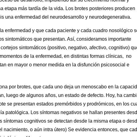
 etapa más tardía de la vida. Los brotes posteriores producen
is una enfermedad del neurodesarrollo y neurodegenerativa.
ola enfermedad y que cada paciente y cada cuadro nosológico s
tejos sintomáticos que presentan. Así, consideramos importante
ortejos sintomáticos (positivo, negativo, afectivo, cognitivo) qu
 momentos de la enfermedad, en distintas formas clínicas, no
an en mayor o menor medida en la disfunción psicosocial e
iona por brotes, que cada uno deja un menoscabo en la capaci
an, luego de algunos años, un estado de defecto. Hoy, ha camb
ote se presentan estados premórbidos y prodrómicos, en los cu
ía patológica. Los síntomas negativos se hallan presentes des
s síntomas cognitivos se detectan desde la misma etapa o des
 nacimiento, o aún intra útero) Se evidencia entonces, que ca