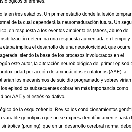
iológicos diferentes.
lla en tres estadios. Un primer estadio donde la lesión tempra
normal de la cual dependerá la neuromaduración futura. Un seg
ica, en respuesta a los eventos ambientales (stress, abuso de
a sensibilización determina una respuesta aumentada en tiempo y
 etapa implica el desarrollo de una neurotoxicidad, que ocurre
xagerada, siendo la base de los procesos involucrados en el
egún este autor, la alteración neurobiológica del primer episodi
rotoxicidad por acción de aminoácidos excitatorios (AAE), a
(fallarían los mecanismos de suicidio programado y sobrevivirían
n los episodios subsecuentes cobrarían más importancia como
d por AAE y el estrés oxidativo.
ógica de la esquizofrenia. Revisa los condicionamientos genét
 variable genotípica que no se expresa fenotípicamente hasta 
 sináptica (pruning), que en un desarrollo cerebral normal debe