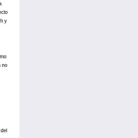
a
ecto
ch y
omo
s no
 del