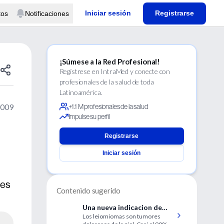
Iniciar sesión
Registrarse
tos
Notificaciones
¡Súmese a la Red Profesional!
Regístrese en IntraMed y conecte con
profesionales de la salud de toda
Latinoamérica.
2009
+1.1 M profesionales de la salud
Impulse su perfil
Registrarse
Iniciar sesión
res
Contenido sugerido
Una nueva indicacion de
Los leiomiomas son tumores
toxina botulinica: dolor