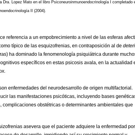
 la Dra. Lopez Mato en el libro Psiconeuroinmunoendocrinología I completado 
oendocrinología II (2004).
e referencia a un empobrecimiento a nivel de las esferas afect
 como típico de las esquizofrenias, en contraposición al de
deter
ras) ha dominado la fenomenología psiquiátrica durante mucho
gnitivos específicos en estas psicosis avala, en la actualidad 
ox.
on enfermedades del neurodesarrollo de origen multifactorial.
ir las manifestaciones psicóticas, incluyendo bases genética
, complicaciones obstétricas o determinantes ambientales que
quizofrenias asevera que el paciente adquiere la enfermedad por
oceso de desarrollo, impidiendo así su crecimiento normal y