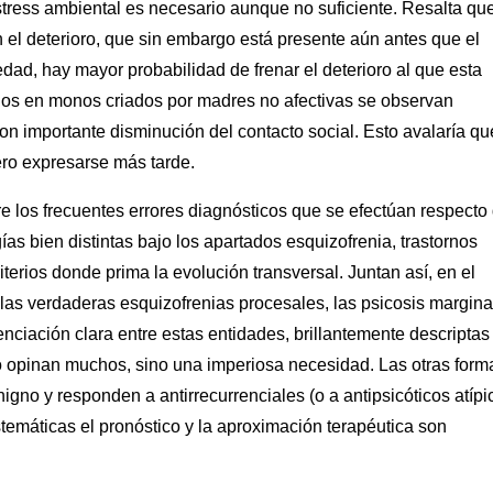
stress ambiental es necesario aunque no suficiente. Resalta qu
el deterioro, que sin embargo está presente aún antes que el
edad, hay mayor probabilidad de frenar el deterioro al que esta
jos en monos criados por madres no afectivas se observan
on importante disminución del contacto social. Esto avalaría qu
ro expresarse más tarde.
e los frecuentes errores diagnósticos que se efectúan respecto
s bien distintas bajo los apartados esquizofrenia, trastornos
iterios donde prima la evolución transversal. Juntan así, en el
as verdaderas esquizofrenias procesales, las psicosis margina
renciación clara entre estas entidades, brillantemente descriptas
mo opinan muchos, sino una imperiosa necesidad. Las otras form
igno y responden a antirrecurrenciales (o a antipsicóticos atípi
temáticas el pronóstico y la aproximación terapéutica son