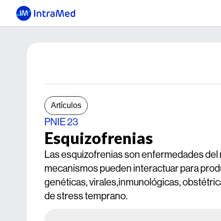
Artículos
PNIE 23
Esquizofrenias
Las esquizofrenias son enfermedades del n
mecanismos pueden interactuar para produc
genéticas, virales,inmunológicas, obstétr
de stress temprano.