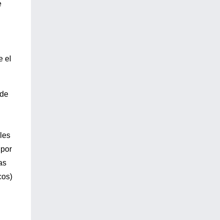
e
e el
 de
les
 por
as
cos)