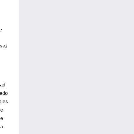
e
e si
dad
iado
ales
de
de
da