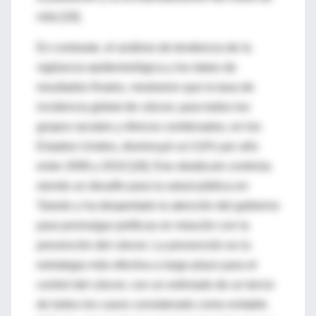
vida [16].
En contraste, el análisis de tendencia de la
vigilancia epidemiológica y los datos de
resultados finales, mostraron que la tasa de
incidencia global de cáncer, para todos los
grupos raciales y étnicos combinados, en los
Estados Unidos, disminuyó un 0,6% por año
entre 2006 y 2010 [18]. Ese obstáculo continúa
siendo un desafío para la salud pública en
Taiwán y ha despertado la atención del gobierno
para promulgar políticas en relación con la
prevención del cáncer. La prevención es la
estrategia más efectiva a largo plazo para el
control del cáncer, con un estimado de un tercio
de todos los casos considerado como evitable