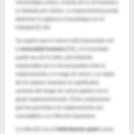
inmunológica activa, a través de la vía humoral y
la mediada por células. La esplenectomía puede
deteriorar la vigilancia inmunológica en el
huésped [21,31].
Se sugiere que el cáncer está relacionado con
la
inmunidad humana
[5,6], y la inmunidad
puede ser, por lo tanto, parcialmente
responsable por el vínculo posible entre la
esplenectomía y el riesgo de cáncer. Los datos
de los autores muestran un significativo
aumento del riesgo de cáncer gástrico en el
grupo esplenectomizado. Éstos conjeturaron
que los pacientes con esplenectomía son
susceptibles a la infección bacteriana.
La infección con el
Helicobacter pylori
causa