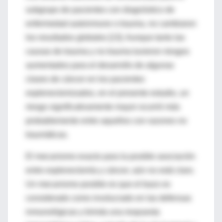
subgrupo de pacientes con diagnóstico de
enfermedad autoinmune o trauma, no cambiaron
los resultados globales [13]. Aunque tanto las
causas de trauma y no trauma tuvieron riesgos
aumentados para el desarrollo de algunas
clases de cáncer en los pacientes
esplenectomizados, en el presente estudio, un
riesgo significativamente mayor ocurrió más
probablemente entre aquellos con razones no
traumáticas.
El mecanismo exacto para la posible asociación
entre esplenectomía y cáncer, aún no está claro.
Un mecanismo posible es que el bazo es
considerado como involucrado en las defensas
inmunológicas y brinda una respuesta