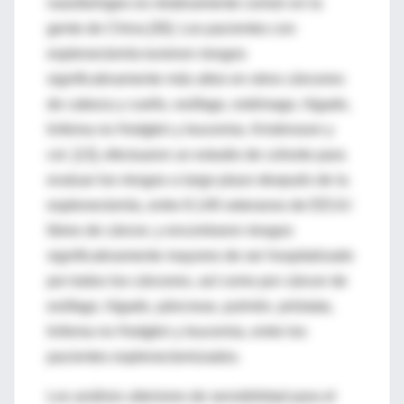
nasofaríngeo es relativamente común en la
gente de China [30]. Los pacientes con
esplenectomía tuvieron riesgos
significativamente más altos en otros cánceres
de cabeza y cuello, esófago, estómago, hígado,
linfoma no Hodgkin y leucemia. Kristinsson y
col. [13], efectuaron un estudio de cohorte para
evaluar los riesgos a largo plazo después de la
esplenectomía, entre 8.149 veteranos de EEUU
libres de cáncer, y encontraron riesgos
significativamente mayores de ser hospitalizado
por todos los cánceres, así como por cáncer de
esófago, hígado, páncreas, pulmón, próstata,
linfoma no Hodgkin y leucemia, entre los
pacientes esplenectomizados.
Los análisis ulteriores de sensibilidad para el