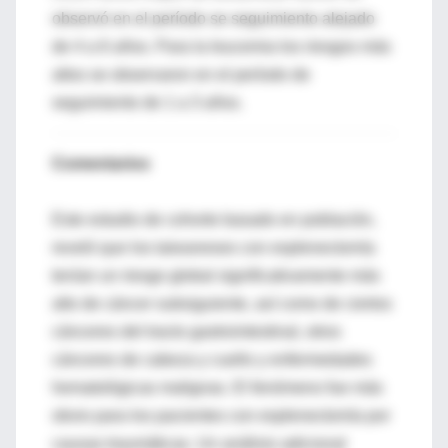
observó en el período se seguimiento alejado
de 4 a 6 años. Para la leucemia los riesgos más
altos se observaron en el período de
seguimiento de 1 a 3 años.
Comentarios
Este estudio de cohorte basado en población,
reveló que los taiwaneses con esplenectomía
tenían un riesgo global significativamente más
alto de cáncer subsiguiente, así como de ciertos
cánceres del tracto gastrointestinal, otros
cánceres de cabeza y cuello y enfermedades
hematológicas malignas. El fenómeno fue más
obvio para los pacientes con esplenectomía por
causas traumáticas. Un análisis adicional