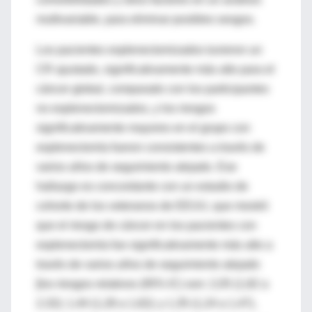
multivariable, para eliminar posibles sesgos.
Los pacientes esplenectomizados tuvieron un
CR ajustado, significativamente más alto para el
cáncer global, comparado con los participantes
no esplenectomizados, y los riesgos
significativamente mayores en el grupo con
esplenectomía fueron consistentes a través de
varios años de seguimiento alejado. Ese
hallazgo es concordante con un estudio de
cohorte de los veteranos de EEUU, que mostró
que el riesgo de cáncer en los pacientes con
esplenectomía fue significativamente más alto a
través de varios años de seguimiento alejado
[los riesgos relativos (95% IC) son: 2,05 (1,82 a
2,32); 1,44 (1,28 a 1,62); y 1,35 (1,24 a 1,47),