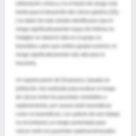
inflamación crónica y es el factor de riesgo más
fuerte para el desarrollo del cáncer gástrico [32].
Los datos de este estudio identificaron que el
riesgo significativamente mayor de linfoma no
Hodgkin se observó sólo en el grupo no
traumático, pero que ambos grupos tuvieron un
riesgo significativamente más alto para la
leucemia.
Un reporte previo de Dinamarca, basado en
población, fue realizado para evaluar el riesgo
de cáncer entre los pacientes sometidos a
esplenectomía, por causas tanto traumáticas
como no traumáticas. Los autores de ese trabajo
no encontraron un riesgo aumentado para
cáncer entre los pacientes esplenectomizados