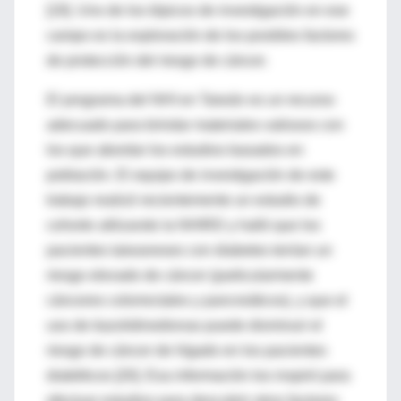
[19]. Uno de los tópicos de investigación en ese
campo es la exploración de los posibles factores
de protección del riesgo de cáncer.
El programa del NHI en Taiwán es un recurso
adecuado para brindar materiales valiosos con
los que abordar los estudios basados en
población. El equipo de investigación de este
trabajo realizó recientemente un estudio de
cohorte utilizando la NHIRD y halló que los
pacientes taiwaneses con diabetes tenían un
riesgo elevado de cáncer (particularmente
cánceres colorrectales y pancreáticos), y que el
uso de tiazolidinedionas puede disminuir el
riesgo de cáncer de hígado en los pacientes
diabéticos [20]. Esa información los inspiró para
efectuar estudios para descubrir otros factores