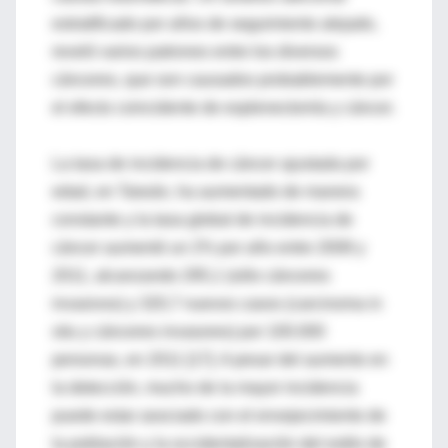
estratificado por años de seguimiento alejado,
reveló varios patrones entre los diversos
cánceres, que son causados probablemente por
el efecto coincidente de esplenectomía y cáncer.
La tasa de incidencia de cáncer ajustada por
edad, en Taiwán, ha aumentado de manera
constante y la tasa global de incidencia de
cáncer aumentó un 2% por año entre 2008 y
2011, alcanzando 295,1 (sólo cánceres
invasivos) y 320,7 nuevos casos (carcinoma in
situ y cánceres invasores) por 100.000
personas, en 2011 [17]. A pesar del aumento en
la detección, mucho de la mayor incidencia
puede estar asociado con el envejecimiento de
la población y la occidentalización del estilo de