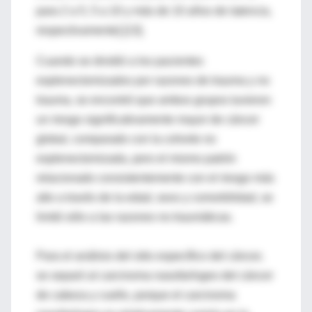
para 2 a 5, 5 a 10 y más de 10 años de latencia,
respectivamente] [13].
Cuando se dividió a los pacientes
esplenectomizados por razones de trauma y no
trauma, se encontró que ambos grupos tuvieron
un riesgo significativamente mayor de cáncer
global, comparado con la cohorte no
esplenectomizada, pero el mismo patrón
relacionado consistentemente con el riesgo más
alto a través de la edad, sexo y comorbilidad, se
limitó sólo a las razones no traumáticas.
Para el análisis del sitio específico del cáncer,
se separó al carcinoma nasofaríngeo del cáncer
de cabeza y cuello, porque el carcinoma