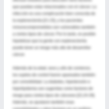
que puedan estar relacionados con el cáncer. La
infección es una complicación bien conocida de
la esplenectomía [21-23], y los pacientes
inmunocomprometidos son vulnerables también
a ciertos tipos de cáncer. Por lo tanto, es posible
hipotetizar que la gente con esplenectomía
puede tener un riesgo más alto de desarrollar
cáncer.
Además de la edad, sexo y año de comienzo,
los sujetos de control fueron apareados también
por comorbilidad. La diabetes, hipertensión e
hiperlipidemia son sugeridas como factores de
riesgo para ciertos tipos de cánceres [22,24-29].
Además, se ajustaron también esas
comorbilidades y otros factores en un análisis