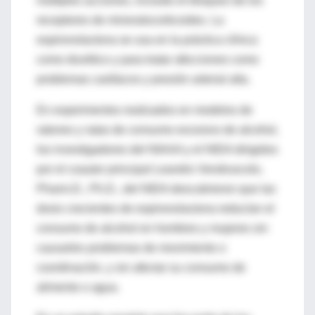
múltiples acciones, incluido el bloqueo de los
receptores de mineralocorticoides. La
espironolactona se usa en la práctica clínica
como diurético y para tratar afecciones como
problemas cardíacos y presión arterial alta.
En experimentos realizados en modelos de
ratones y ratas de consumo excesivo de alcohol,
los investigadores del NIAAA y el NIDA dirigidos
por el coautor principal Leandro Vendruscolo,
Pharm.D., Ph.D., del NIDA descubrieron que las
dosis crecientes de espironolactona reducían el
consumo de alcohol en hombres y mujeres sin
causarles problemas de movimiento o
coordinación, y sin afectar su consumo de
alimento o agua.