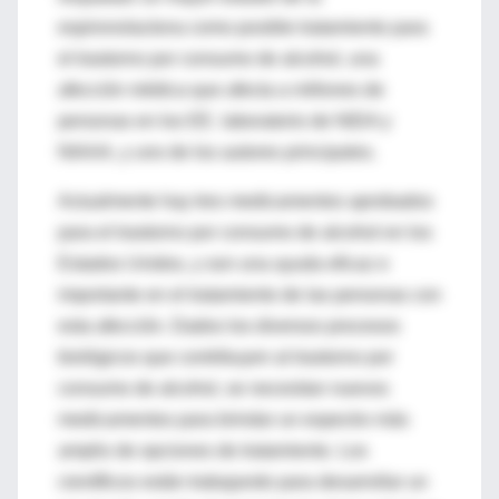
espironolactona como posible tratamiento para
el trastorno por consumo de alcohol, una
afección médica que afecta a millones de
personas en los EE. laboratorio de NIDA y
NIAAA, y uno de los autores principales.
Actualmente hay tres medicamentos aprobados
para el trastorno por consumo de alcohol en los
Estados Unidos, y son una ayuda eficaz e
importante en el tratamiento de las personas con
esta afección. Dados los diversos procesos
biológicos que contribuyen al trastorno por
consumo de alcohol, se necesitan nuevos
medicamentos para brindar un espectro más
amplio de opciones de tratamiento. Los
científicos están trabajando para desarrollar un