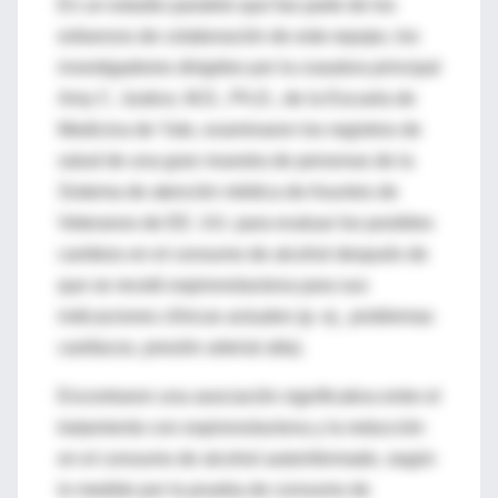
En un estudio paralelo que fue parte de los
esfuerzos de colaboración de este equipo, los
investigadores dirigidos por la coautora principal
Amy C. Justice, M.D., Ph.D., de la Escuela de
Medicina de Yale, examinaron los registros de
salud de una gran muestra de personas de la
Sistema de atención médica de Asuntos de
Veteranos de EE. UU. para evaluar los posibles
cambios en el consumo de alcohol después de
que se recetó espironolactona para sus
indicaciones clínicas actuales (p. ej., problemas
cardíacos, presión arterial alta).
Encontraron una asociación significativa entre el
tratamiento con espironolactona y la reducción
en el consumo de alcohol autoinformado, según
lo medido por la prueba de consumo de