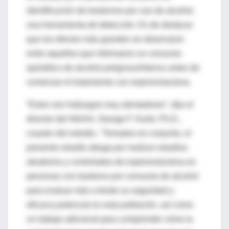
identificación de trastornos por uso de alcohol,
una herramienta de detección. Es de destacar
que los efectos más grandes se observaron
entre aquellos que informaron un consumo
episódico de alcohol
peligroso/intenso
antes de
comenzar el tratamiento con espironolactona.
“Estos son hallazgos muy alentadores”, dijo el
director del NIAAA, George F. Koob, Ph.D.,
coautor del estudio. "Tomados en conjunto, el
presente estudio aboga por realizar estudios
aleatorios y controlados de espironolactona en
personas con trastorno por consumo de alcohol
para evaluar más a fondo su seguridad y
eficacia potencial en esta población, así como
un trabajo adicional para comprender cómo la