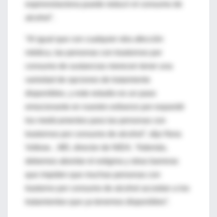
espironolactona puede reducir el consumo de
alcohol".
“Al igual que con cualquier otra afección
médica, las personas con trastornos por
consumo de sustancias merecen tener una
variedad de opciones de tratamiento
disponibles, y este estudio es un paso
emocionante en nuestro esfuerzo por expandir
los medicamentos para las personas con
trastornos por consumo de alcohol”, dijo Nora
Volkow. , MD, director de NIDA. “Además,
debemos abordar el estigma y otras barreras
que impiden que muchas personas con
trastorno por consumo de alcohol accedan a los
tratamientos que ya tenemos disponibles”.