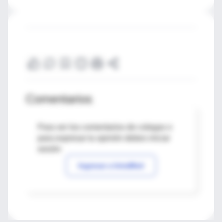
Comentarios
Para ver los comentarios de colegas o
para expresar tu opinión debes iniciar
sesión
Ingresar a IntraMed