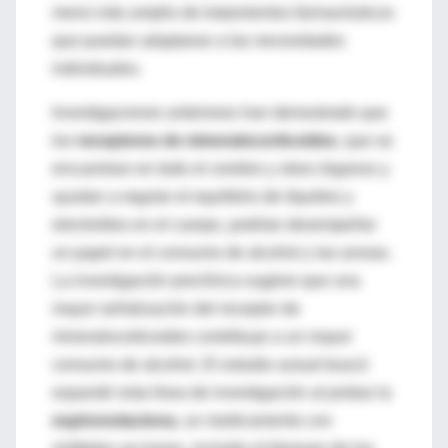
menú más amplio de tratamientos farmacéuticos
que puedan adaptarse a las necesidades
individuales.
Investigaciones anteriores han demostrado que
los
receptores de mineralocorticoides
, que se
encuentran en todo el cerebro y otros órganos y
ayudan a regular el equilibrio de líquidos y
electrolitos en el cuerpo, podrían desempeñar
un papel en el consumo de alcohol y las ansias.
La investigación preclínica sugiere que una
mayor señalización del receptor de
mineralocorticoides contribuye a un mayor
consumo de alcohol. El estudio actual buscó
expandir esta línea de investigación al probar la
espironolactona
, un medicamento con