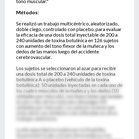
tono muscular."
Métodos:
Se realizó un trabajo multicéntrico, aleatorizado,
doble ciego, controlado con placebo, para evaluar
la eficacia de una dosis total inyectable de 200 a
240 unidades de toxina botulínica en 126 sujetos
con aumento del tono flexor de la muñeca y los
dedos de las manos luego del accidente
cerebrovascular.
Los sujetos se seleccionaron al azar para recibir
una dosis total de 200 a 240 unidades de toxina
botulínica A o placebo (vehículo de la toxina
botulínica): 50 unidades inyectadas en cada uno de
los cuatro músculos de la muñeca y los dedos (50
unidades por músculo), con inyecciones opcionales
en uno o dos de los músculos del pulgar (20
unidades por músculo). Los autores aclaran que
estas dosis son similares a las utilizadas en otros
trabajos anteriores.
La discapacidad se evaluó por la Disability
Assessment Scale y el tono de la muñeca y los