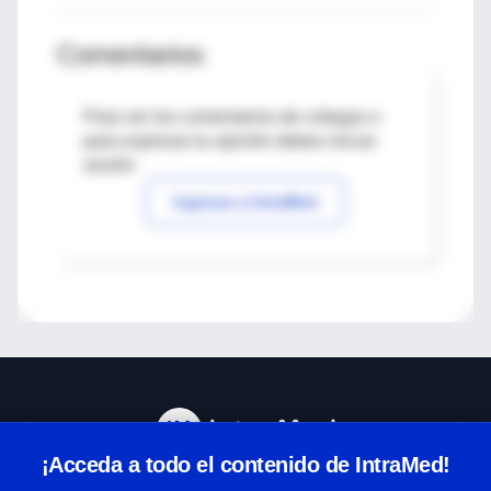
Comentarios
Para ver los comentarios de colegas o
para expresar tu opinión debes iniciar
sesión
Ingresar a IntraMed
¡Acceda a todo el contenido de IntraMed!
Centro de Ayuda