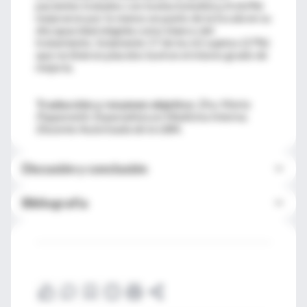
pacientes tratados con toxina botulínica A (62%)
mejoraron por lo menos un punto de la Escala en su
discapacidad elegida como blanco del
tratamiento. Solamente 17 de los 62 sujetos (27%)
que recibieron placebo tuviron el mismo grado de
mejoría.
Traducción y resumen objetivo:
Dra. Marta
Papponetti. Especialista en Medicina Interna.
Docente Autorizada de la UBA
.
Discusión y conclusión
Bibliografía