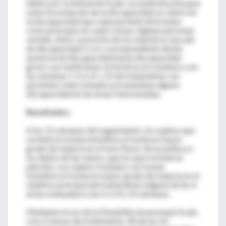
dedos por la Ashworth Scale. La medición principal
sobre la evolución de la discapacidad se centró en
la discapacidad que cada paciente informaba
como principal, en cuatro áreas: higiene personal,
vestido, dolor y posición de los miembros (escala
de discapacidad 1 a 4, correspondiente desde
ausencia de discapacidad hasta discapacidad
grave. Las mediciones se hicieron al comienzo y en
las semanas 1, 4, 6, 8 y 12 de tratamiento; los
pacientes seleccionados presentaban alguna
discapacidad en las áreas mencionadas.
Resultados:
A los 12 semanas del seguimiento, los sujetos que
recibieron toxina botulínica A tuvieron mayor
grado de mejoría en el tono flexor de la muñeca y
los dedos de las manos, que los que recibieron
placebo. Los sujetos tratados con toxina
botulínica A tuvieron mayor grado de mejoría en el
objetivo principal del tratamiento (alguna de las 4
áreas evaluadas) a las 4, 6, 8 y 12 semanas.
Mediante el uso de la Disability Assessment Scale,
a los 6 meses de tratamiento, 40 de los 62