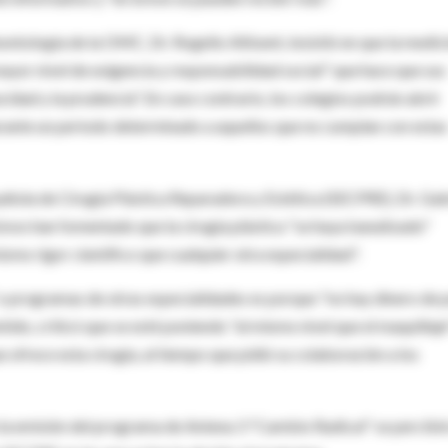
ntología de la OMC, Dr. Rogelio Altisent, insistió en que la medic
mayor nivel de exigencia y responsabilidad social" que hace que sus
acidad y la prudencia". En caso contrario, los colegios podrán abrir
urante un periodo determinado a aquellos que no cumplan con estas
pañola de Cirugía Plástica Reparadora y Estética (SECPRE), Dr. Gab
vos han fomentado que la cirugía plástica "se haya banalizado"
smo rigor científico que cualquier otra especialidad".
" o programas de otras especialidades es porque "no hay dinero de 
tido, criticó que se esté poniendo "al mismo nivel que el maquillaje
 ofrece esta cirugía, al tiempo que pidió su colaboración a los
la emisión del programa de Antena 3 "Cambio Radical" se percibi