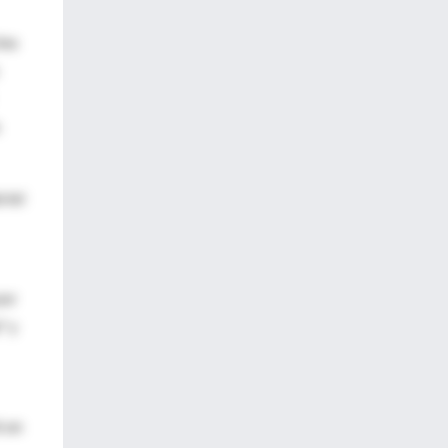
ina
riel
por
" y
ó un