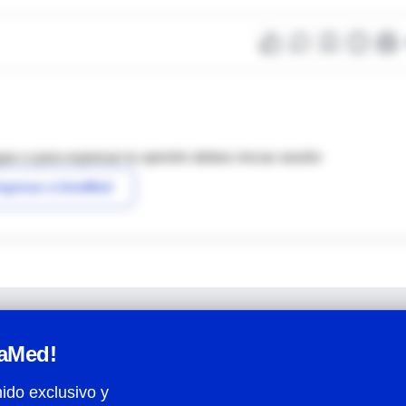
as o para expresar tu opinión debes iniciar sesión
ngresar a IntraMed
raMed!
ido exclusivo y