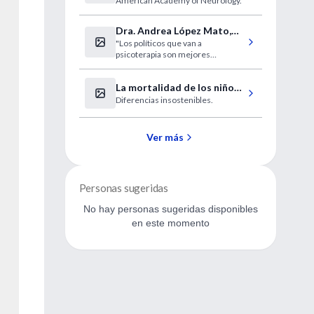
American Academy of Neurology.
o infarto
Dra. Andrea López Mato,
"Los políticos que van a
entrevista
psicoterapia son mejores
personas"
La mortalidad de los niños
Diferencias insostenibles.
negros de EE UU es como la
de Libia
Ver más
Personas sugeridas
No hay personas sugeridas disponibles
en este momento