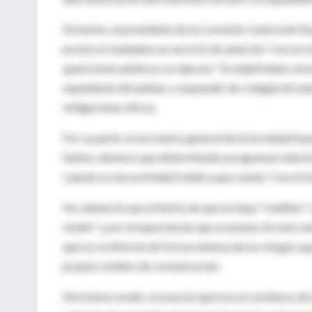
De hecho, el presidente de la Comisión Central de Deo
presta al ciudadano un servicio de atención "con un 
apariciones públicas se rijan por "la objetividad, ver
expediente disciplinar y suspender de colegiación d
obligaciones éticas.
Por su parte, el secretario general de la Sociedad Es
Santos, destacó que determinados programas televisi
cuando es una actividad médica que cuenta "con el mi
Así, denunció que el hecho de que no haya "realities
medio" y por el espectáculo que ocasiona. En este sen
que no se informe de forma extensa de los riesgos que
propios medios de comunicación.
Del mismo modo, reconoció que tras el comienzo de 