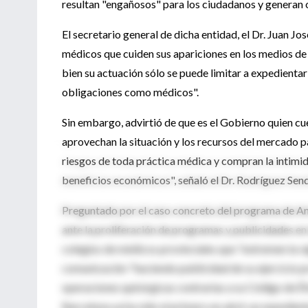
resultan "engañosos" para los ciudadanos y generan 
El secretario general de dicha entidad, el Dr. Juan Jo
médicos que cuiden sus apariciones en los medios de 
bien su actuación sólo se puede limitar a expedienta
obligaciones como médicos".
Sin embargo, advirtió de que es el Gobierno quien cu
aprovechan la situación y los recursos del mercado p
riesgos de toda práctica médica y compran la intimi
beneficios económicos", señaló el Dr. Rodríguez Send
Preguntado por el caso concreto del programa de An
ante la proliferación de programas y publicidades en 
colegios de médicos provinciales que "extremen la vi
comunicación "haciendo publicidad de su ejercicio p
operaciones quirúrgicas contrarias a su Código de Ét
Barcelona ya ha sido el primero en abrir un expedien