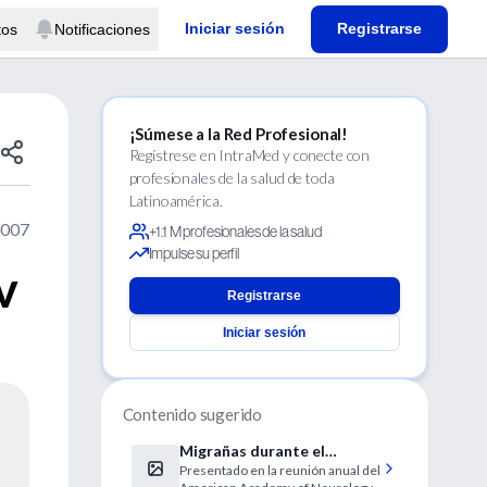
Iniciar sesión
Registrarse
tos
Notificaciones
¡Súmese a la Red Profesional!
Regístrese en IntraMed y conecte con
profesionales de la salud de toda
Latinoamérica.
2007
+1.1 M profesionales de la salud
Impulse su perfil
TV
Registrarse
Iniciar sesión
Contenido sugerido
Migrañas durante el
Presentado en la reunión anual del
embarazo y riesgo de ictus