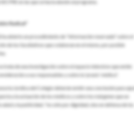
 SECPRE en las que se hacía alusión al programa.
mbio Radical"
ha abierto un procedimiento de "información reservada" sobre el
ión de los facultativos que colaboran en el mismo, por posible
na.
 trata de una investigación sobre el espacio televisivo que emite
onsideración a sus responsables y sobre la 'praxis' médica".
esoría Jurídica del Colegio deberán emitir una conclusión para aju
specta a la actuación de los médicos y sobre los márgenes que un
alud y la publicidad, "no sólo por dignidad, sino en defensa de los