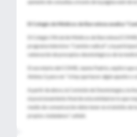
aumento de consultas a través de la página web de la
El Colegio de Médicos de Barcelona analiza "Ca
El Colegio Oficial de Médicos de Barcelona (COMB) 
programa televisivo "Cambio radical" y la participac
vulneración de preceptos deontológicos de la medici
El secretario del COMB, Jaume Padrós, explicó que se
Antena 3, para ver "si hay que hacer algún apunte o c
A partir de ahora, la Comisión de Deontología y la As
el posicionamiento final de esta entidad en lo que re
medio de comunicación debe tener en el ámbito de la s
propios ciudadanos", señaló.