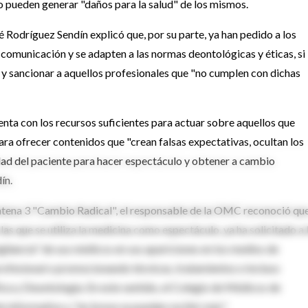
o pueden generar "daños para la salud" de los mismos.
sé Rodríguez Sendín explicó que, por su parte, ya han pedido a los
comunicación y se adapten a las normas deontológicas y éticas, si
r y sancionar a aquellos profesionales que "no cumplen con dichas
enta con los recursos suficientes para actuar sobre aquellos que
ara ofrecer contenidos que "crean falsas expectativas, ocultan los
dad del paciente para hacer espectáculo y obtener a cambio
ín.
tena 3 "Cambio Radical", el responsable de la OMC reconoció que
las que se utiliza la medicina como espectáculo, ya ha solicitado a 
gilancia" de sus médicos en sus apariciones en los medios de
rofesional o promocionando técnicas, tratamientos e incluso
ica y Deontología. En este sentido, el Colegio de Médicos de
te informativo y "en breve se pueden recibir más".