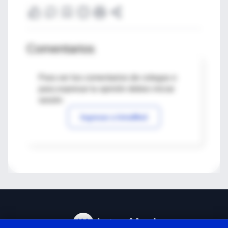
Comentarios
Para ver los comentarios de colegas o
para expresar tu opinión debes iniciar
sesión
Ingresar a IntraMed