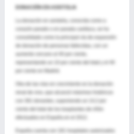
DONACIÓN EN ASISTOLIA
La donación en asistolia, conocida como a
corazón parado o en parada cardíaca, se ha
consolidado como la principal vía de expansión
de donación de personas fallecidas, con un
aumento cercano al 40 por ciento,
representando un 10 por ciento del total y el 40
por ciento en Madrid.
Otra de las vías en crecimiento es la donación
renal de vivo, que alcanzó máximos históricos
con 361 donantes, suponiendo un 14,2 por
ciento del total de los trasplantes de riñón
efectuados en España en el 2012.
España cuenta con 181 hospitales autorizados