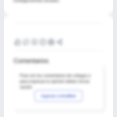
esofagectomías anuales.
Comentarios
Para ver los comentarios de colegas o
para expresar tu opinión debes iniciar
sesión
Ingresar a IntraMed