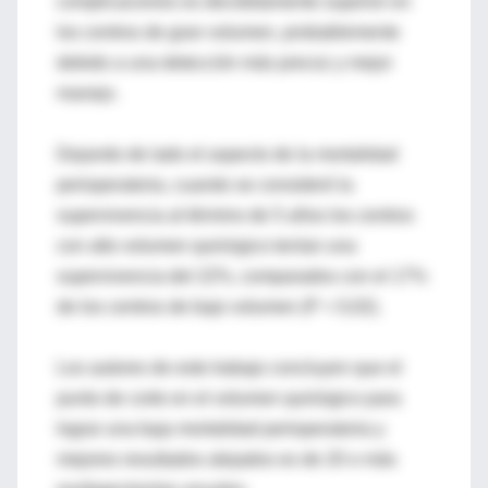
complicaciones es decididamente superior en
los centros de gran volumen, probablemente
debido a una detección más precoz y mejor
manejo.
Dejando de lado el aspecto de la mortalidad
perioperatoria, cuando se consideró la
supervivencia al término de 5 años los centros
con alto volumen quirúrgico tenían una
supervivencia del 22%, comparados con el 17%
de los centros de bajo volumen (P = 0,02).
Los autores de este trabajo concluyen que el
punto de corte en el volumen quirúrgico para
lograr una baja mortalidad perioperatoria y
mejores resultados alejados es de 20 o más