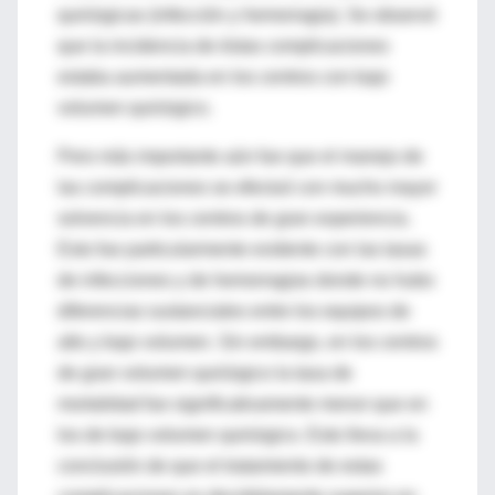
quirúrgicas (infección y hemorragia). Se observó
que la incidencia de éstas complicaciones
estaba aumentada en los centros con bajo
volumen quirúrgico.
Pero más importante aún fue que el manejo de
las complicaciones se efectuó con mucho mayor
solvencia en los centros de gran experiencia.
Esto fue particularmente evidente con las tasas
de infecciones y de hemorragias donde no hubo
diferencias sustanciales entre los equipos de
alto y bajo volumen. Sin embargo, en los centros
de gran volumen quirúrgico la tasa de
mortalidad fue significativamente menor que en
los de bajo volumen quirúrgico. Esto lleva a la
conclusión de que el tratamiento de estas