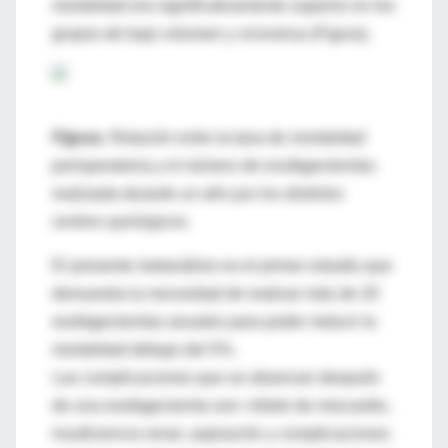
mortalidad era significativamente superior en los
grupos de bajo volumen y viceversa (Figura).
Figura.
Relación entre la tasa de mortalidad
perioperatoria y el número de esofagectomías
realizada durante un año por los distintos
centros quirúrgicos.
El presente metanálisis es el primer estudio que
demuestra la necesidad de realizar más de 20
esofagectomías anuales para poder reducir la
mortalidad debajo del 5%.
Las complicaciones que se observan después
de una esofagectomía son: infarto de miocardio,
insuficiencia renal, aspiración y complicaciones