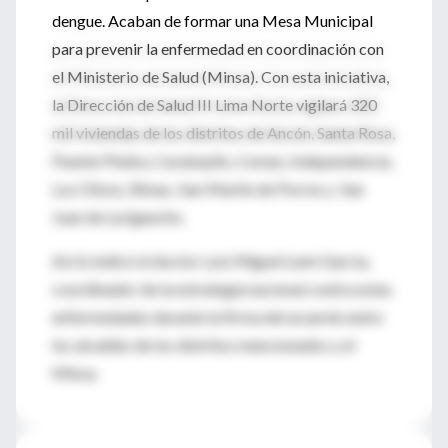
dengue. Acaban de formar una Mesa Municipal
para prevenir la enfermedad en coordinación con
el Ministerio de Salud (Minsa). Con esta iniciativa,
la Dirección de Salud III Lima Norte vigilará 320
mil viviendas de los distritos de Ancón, Santa Rosa,
Puente Piedra, Carabayllo, Comas, Independencia,
Los Olivos, Rímac, San Martín de Porres y San
Juan de Lurigancho.
Así lo indicó el doctor Luis Miguel León García,
coordinador de la estrategia nacional contra estas
enfermedades durante la firma del acuerdo entre
los alcaldes de los distritos mencionados y el
Minsa.