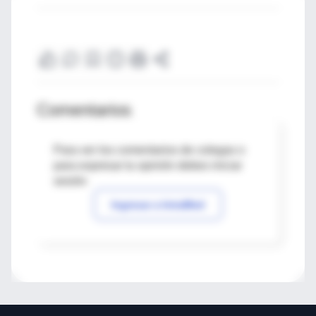
Comentarios
Para ver los comentarios de colegas o
para expresar tu opinión debes iniciar
sesión
Ingresar a IntraMed