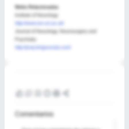
Webs Relacionadas
Institute of Neurology
http://www.ion.ucl.ac.uk/
Journal of Neurology, Neurosurgery and
Psychiatry
http://jnnp.bmjjournals.com/
Comentarios