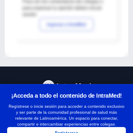
Para ver los comentarios de colegas o
para expresar tu opinión debes iniciar
sesión
Ingresar a IntraMed
¡Acceda a todo el contenido de IntraMed!
Centro de Ayuda
Regístrese o inicie sesión para acceder a contenido exclusivo
y ser parte de la comunidad profesional de salud más
relevante de Latinoamérica. Un espacio para conectar,
Términos y condiciones
compartir e intercambiar experiencias entre colegas.
| Políticas de privacidad
Registrarse