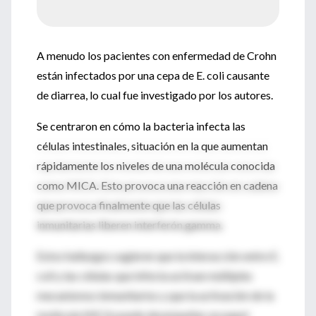
A menudo los pacientes con enfermedad de Crohn
están infectados por una cepa de E. coli causante
de diarrea, lo cual fue investigado por los autores.
Se centraron en cómo la bacteria infecta las
células intestinales, situación en la que aumentan
rápidamente los niveles de una molécula conocida
como MICA. Esto provoca una reacción en cadena
que provoca finalmente que las células
inmunitarias liberen interferón gamma.
Estos hallazgos sugieren que la interacción entre E.
coli y las células que infecta activan múltiples
mecanismos inmunitarios y que la activación de la
molécula MICA puede desempeñar un papel