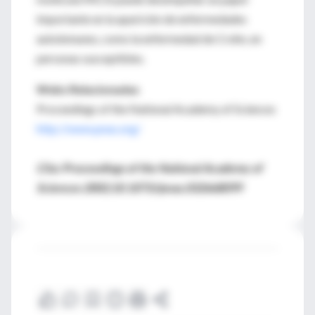
importante en la aparición de enfermedades
autoinmunes, como la enfermedad de Crohn, en
personas susceptibles.
Webs Relacionadas
Proceedings of the National Academy of Sciences
http://www.pnas.org/
Cita: Proceedings of the National Academy of
Sciences 2002;10.1073//pnas.032668099