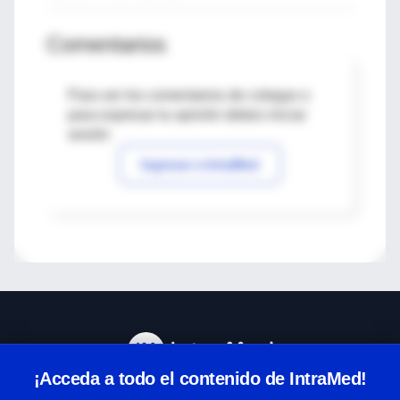
Comentarios
Para ver los comentarios de colegas o
para expresar tu opinión debes iniciar
sesión
Ingresar a IntraMed
¡Acceda a todo el contenido de IntraMed!
Centro de Ayuda