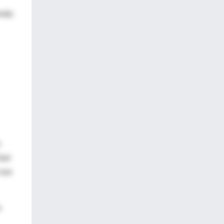
emás
n
ari
 sus
s