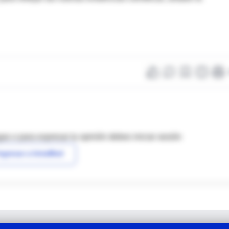
as o para expresar tu opinión debes iniciar sesión
ngresar a IntraMed