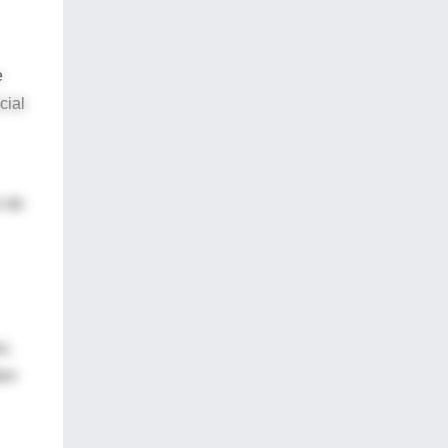
e
cial
r de
a,
ten