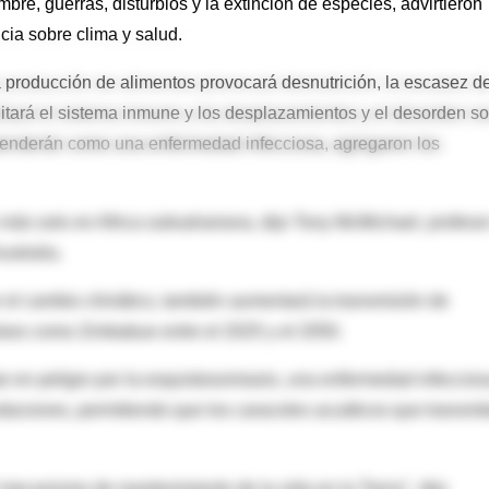
e, guerras, disturbios y la extinción de especies, advirtieron
cia sobre clima y salud.
 producción de alimentos provocará desnutrición, la escasez d
litará el sistema inmune y los desplazamientos y el desorden so
 extenderán como una enfermedad infecciosa, agregaron los
más solo en Africa subsahariana, dijo Tony McMichael, profeso
stralia.
el cambio climático, también aumentará la transmisión de
íses como Zimbabue entre el 2025 y el 2050.
ar en peligro por la esquistosomiasis, una enfermedad infeccios
aciones, permitiendo que los caracoles acuáticos que transmi
 mecanismo de mantenimiento de la vida en la Tierra", dijo