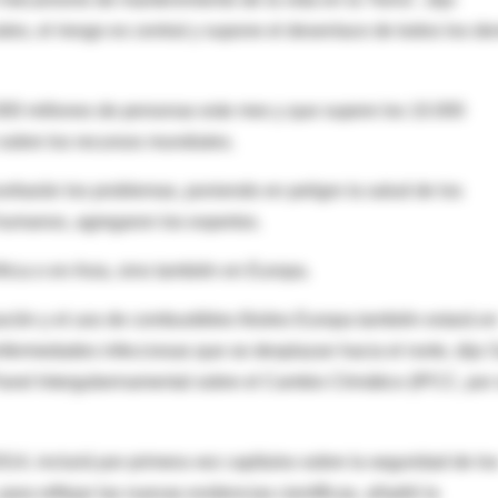
ales, el riesgo es central y supone el desenlace de todos los d
000 millones de personas este mes y que supere los 10.000
sobre los recursos mundiales.
rbarán los problemas, poniendo en peligro la salud de los
 humanos, agregaron los expertos.
frica o en Asia, sino también en Europa.
ación y el uso de combustibles fósiles Europa también estará e
nfermedades infecciosas que se desplazan hacia el norte, dijo S
 Panel Intergubernamental sobre el Cambio Climático (IPCC, por
14, incluirá por primera vez capítulos sobre la seguridad de lo
ra reflejar las nuevas evidencias científicas, añadió la