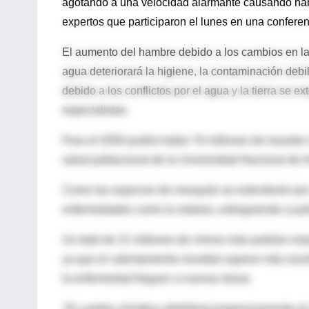
agotando a una velocidad alarmante causando hambr
expertos que participaron el lunes en una conferen
El aumento del hambre debido a los cambios en la
agua deteriorará la higiene, la contaminación debi
debido a los conflictos por el agua y la tierra se
especialistas.
Para el 2050 podría haber 70 millones de muertes 
salud poblacional de la Universidad Nacional de Au
Como las especies de mosquito se extenderán por 
enfermedades como la malaria, extinguiendo a pa
Un total de 21 millones de chinos más podrían est
ya que el calentamiento mundial supone más inund
la enfermedad lleguen a nuevas áreas.
"El cambio climático debilitará progresivamente el