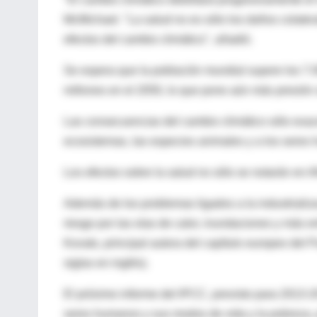
McMichael. "La salud no es sólo los daños colater
efectos del cambio climático", añadió.
Se espera que la población mundial supere los 7.
millones en el 2050, lo que pone aún más presión 
Las consecuencias del cambio climático sólo exace
ecosistemas, las especies animales y a los seres
Los efectos sobre la salud no sólo se notarán en A
Además de los problemas ligados a la industrializ
riesgo por las olas de calor, inundaciones y más e
Kovats, principal autora del capítulo europeo del
siglas en inglés).
El próximo informe del IPCC, previsto para 2013-20
seres humanos y sus modos de vida y la pobreza, pa