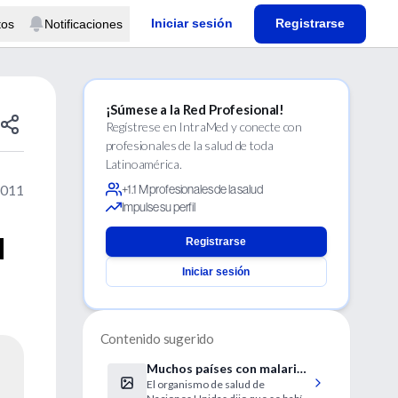
Iniciar sesión
Registrarse
tos
Notificaciones
¡Súmese a la Red Profesional!
Regístrese en IntraMed y conecte con
profesionales de la salud de toda
Latinoamérica.
2011
+1.1 M profesionales de la salud
Impulse su perfil
d
Registrarse
Iniciar sesión
Contenido sugerido
Muchos países con malaria
El organismo de salud de
van rumbo a erradicar