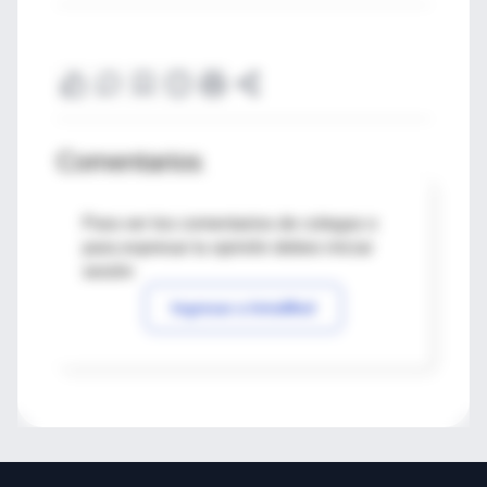
Comentarios
Para ver los comentarios de colegas o
para expresar tu opinión debes iniciar
sesión
Ingresar a IntraMed