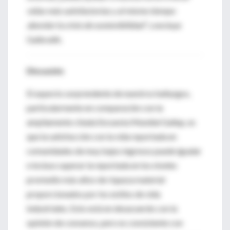
vidas más satisfactorias y al mismo tiempo
abordar la crisis de sostenibilidad"
, concluye
Galbraith.
Discusión
El aspecto sorprendente de nuestros hallazgos,
particularmente en comparación con la
ampliamente citada Encuesta Mundial Gallup, es
que la satisfacción con la vida reportada en
comunidades de muy bajos ingresos puede igualar
e incluso superar la reportada en los niveles
promedio más altos de riqueza material
proporcionados por los estilos de vida
industriales. Esto está en desacuerdo con la
opinión de consenso, pero es consistente con