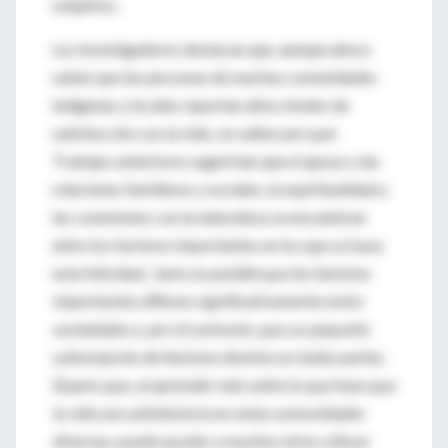
subjetivo.
Los investigadores destacan que, aunque ahora
saben que las personas de muchas comunidades
indígenas y locales reportan altos niveles de
satisfacción con la vida,
no saben por qué
.
Trabajos anteriores sugerirían que el apoyo y las
relaciones familiares y sociales, la espiritualidad y
las conexiones con la naturaleza se encuentran
entre los factores importantes en los que se basa
esta felicidad,
"pero es posible que los factores
importantes difieran significativamente entre
sociedades o, por el contrario, que un pequeño
subconjunto de factores domine en todas partes.
Espero que, al aprender más sobre lo que hace que
la vida sea satisfactoria en estas comunidades
diversas, pueda ayudar a muchos otros a llevar