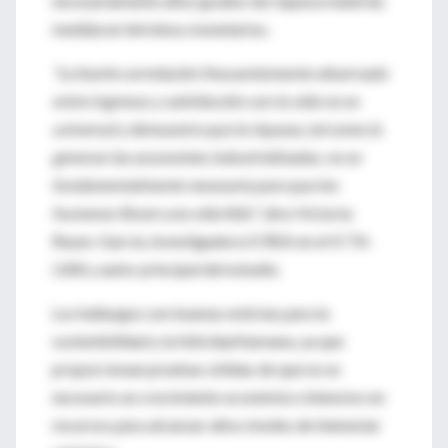
necesariamente altos grados de riqueza material,
medida en términos monetarios.
"La fuerte correlación frecuentemente observada
entre ingresos y satisfacción con la vida no es
universal y demuestra que la riqueza, tal como la
generan las economías industrializadas, no es
fundamentalmente necesaria para que los
humanos lleven una vida feliz"
, dice Victoria
Reyes-García, investigadora ICREA en el ICTA-
UAB y autor principal del estudio.
Los hallazgos son buenas noticias para la
sostenibilidad y la felicidad humana, ya que
proporcionan pruebas sólidas de que no es
necesario un crecimiento económico intensivo en
recursos para alcanzar altos niveles de bienestar