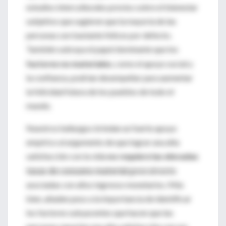
estudios interculturales previos sobre el bienestar
subjetivo que sugieren que la mayoría de las
personas son bastante felices por defecto.
También subraya el papel dominante que los
factores no materiales
, como el apoyo social y
la confianza, podrían desempeñar para aumentar
la felicidad futura de los pueblos de todo el
mundo.
Nuestros hallazgos brindan un fuerte apoyo
empírico al argumento de que lograr una alta
satisfacción con la vida
no requiere las elevadas
tasas de consumo material
generalmente
asociadas con altos ingresos monetarios. Más
bien, añaden peso a la importancia de identificar
los factores subyacentes que hacen que las