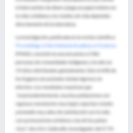
el intercambio de dinero juega un papel mínimo en
la vida cotidiana y los medios de vida dependen
directamente de la naturaleza.
La investigación, publicada en la revista científica
Proceedings of the National Academy of Sciences
(PNAS), consistió en una encuesta a 2.966
personas de comunidades indígenas y locales en
19 sitios distribuidos globalmente. Sólo el 64% de
los hogares encuestados tenían ingresos en
efectivo. Los resultados muestran que
"sorprendentemente, muchas poblaciones con
ingresos monetarios muy bajos reportan niveles
promedio muy altos de satisfacción con la vida,
con puntuaciones similares a las de los países
ricos"
, dice Eric Galbraith, investigador del ICTA-