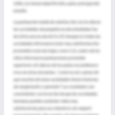
UAB y la Universidad McGill y autor principal del
estudio.
La puntuación media de satisfacción con la vida en
las sociedades de pequeña escala estudiadas fue
de 6,8 en una escala de 0 a 10. Aunque no todas las
sociedades informaron estar muy satisfechas (los
promedios eran tan bajos como 5,1), cuatro de los
sitios informaron puntuaciones promedio
superiores a 8, típicas de los países escandinavos
ricos en otras encuestas,
"y esto es así, a pesar de
que muchas de estas sociedades tienen historias
de marginación y opresión."
Los resultados son
consistentes con la noción de que las sociedades
humanas pueden sustentar vidas muy
satisfactorias para sus miembros sin requerir