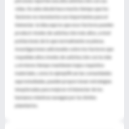
personas reporten una alta satisfacción con sus
vidas. Se sabe desde hace mucho tiempo que los
factores no monetarios
son importantes para el
bienestar; la idea aquí es que esos factores pueden
producir niveles de satisfacción más altos, a nivel
poblacional, de lo que normalmente se piensa.
Investigaciones adicionales sobre los factores que
respaldan altos niveles de satisfacción con la vida
y al mismo tiempo mantienen bajos requisitos
materiales, como lo ejemplifican las comunidades
aquí estudiadas, pueden proporcionar estrategias
inexploradas para mejorar el bienestar de los
humanos mientras navegan por los límites
planetarios.