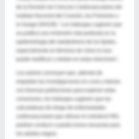
de la División de Ciencias Cardiovasculares del
Instituto Nacional del Corazón, los Pulmones y
la Sangre (NHLBI). "Los hallazgos sugieren que
se justifica una inmersión más profunda en la
epidemiología del metabolismo de los lípidos,
especialmente en términos de cómo la raza
puede modificar o mediar en estas relaciones".
Los autores concluyen que, además de
respaldar las investigaciones en curso y futuras
con diversas poblaciones para explorar estas
conexiones, los hallazgos sugieren que las
calculadoras de riesgo de enfermedades
cardiovasculares que utilizan el colesterol HDL
podrían conducir a predicciones inexactas para
los adultos negros.