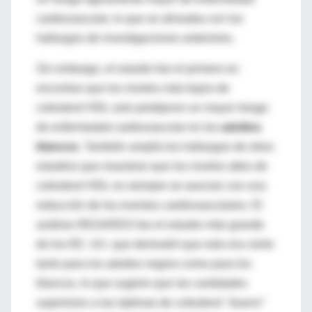
cardiovascular, lo que se alineaba con los
hallazgos de investigaciones anteriores.
Sin embargo, el estudio fue el primero en
encontrar que los niveles más bajos de
colesterol HDL solo predijeron un mayor riesgo
de enfermedad cardiovascular en los
adultos
blancos
. También amplía los hallazgos de otros
estudios que muestran que los niveles altos de
colesterol HDL no siempre se asocian con una
reducción de los eventos cardiovasculares. El
análisis REGARDS fue el estudio más grande
de los EE. UU. que demostró que esto era cierto
tanto para los adultos negros como para los
blancos, lo que sugiere que las cantidades
superiores a las óptimas de colesterol
"bueno"