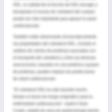
HDL, la calidad de la función de HDL (recoger y
transportar el exceso de colesterol del cuerpo)
puede ser más importante para apoyar la salud
cardiovascular.
También están observando microscópicamente
las propiedades del colesterol HDL, incluido el
análisis de cientos de proteínas asociadas con
el transporte del colesterol y cómo las diversas
asociaciones, basadas en una proteína o grupos
de proteínas, pueden mejorar las predicciones
de salud cardiovascular.
"El colesterol HDL ha sido durante mucho
tiempo un factor de riesgo enigmático para la
enfermedad cardiovascular", explicó Sean
Coady, subjefe de rama de epidemiología dentro