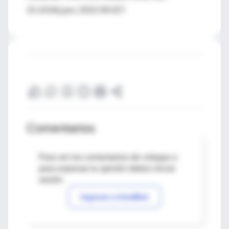
10.1016/j.jacc.2022.09.027.
Comentarios
Para ver los comentarios de colegas o
para expresar tu opinión debes iniciar
sesión
Ingresar a IntraMed