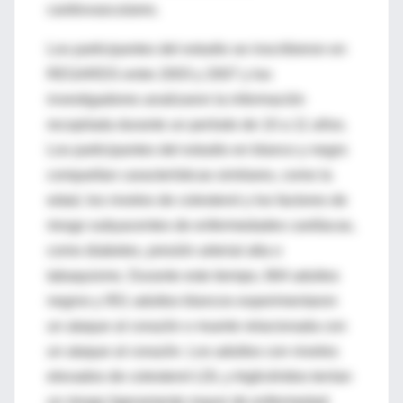
cardiovasculares.
Los participantes del estudio se inscribieron en
REGARDS entre 2003 y 2007 y los
investigadores analizaron la información
recopilada durante un período de 10 a 11 años.
Los participantes del estudio en blanco y negro
compartían características similares, como la
edad, los niveles de colesterol y los factores de
riesgo subyacentes de enfermedades cardíacas,
como diabetes, presión arterial alta o
tabaquismo. Durante este tiempo, 664 adultos
negros y 951 adultos blancos experimentaron
un ataque al corazón o muerte relacionada con
un ataque al corazón. Los adultos con niveles
elevados de colesterol LDL y triglicéridos tenían
un riesgo ligeramente mayor de enfermedad