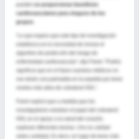
pueden
no proporcionar beneficios
cardiovasculares para ninguno de los
grupos
.
“Lo que espero que este tipo de investigación
establezca es la necesidad de revisar el
algoritmo de predicción del riesgo de
enfermedad cardiovascular”, dijo Pamir. “Podría
significar que en el futuro nuestros médicos no
nos darán una palmadita en la espalda por tener
niveles más altos de colesterol HDL”.
Pamir explicó que a medida que los
investigadores estudian el papel del colesterol
HDL en el apoyo a la salud del corazón,
exploran diferentes teorías. Uno es calidad
sobre cantidad. Es decir, en lugar de tener más