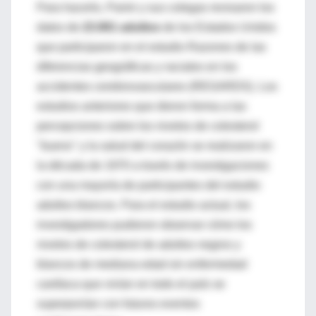
Para hacerlo, Pamir y sus colegas revisaron los
datos de
23.901 adultos
de los Estados Unidos
que participaron en el estudio Razones de las
diferencias geográficas y raciales en los
accidentes cerebrovasculares (REGARDS). Los
estudios anteriores que dieron forma a las
percepciones sobre los niveles de colesterol
"bueno" y la salud del corazón se realizaron en
la década de 1970 a través de investigaciones
con una mayoría de participantes del estudio
adultos blancos. Para el estudio actual, los
investigadores pudieron observar cómo los
niveles de colesterol de adultos negros y
blancos de mediana edad sin enfermedad
cardíaca que vivían en todo el país se
superponían con futuros eventos