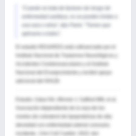
“Cuando se trata de factores de riesgo de
enfermedad cardíaca, no se pueden limitar a
una raza o etnia”, dijo Pamir. “Tienen que
aplicarse a todos”.
El estudio REGARDS está cofinanciado por el
Instituto Nacional de Trastornos Neurológicos y
Accidentes Cerebrovasculares y el Instituto
Nacional del Envejecimiento y recibió apoyo
adicional del NHLBI.
Estudio: Zakai NA, Minnier J, Safford MM, et al.
Asociación dependiente de la raza de los
niveles de colesterol de lipoproteínas de alta
densidad con enfermedad arterial coronaria
incidente. J Am Coll Cardiol. 2022; doi: