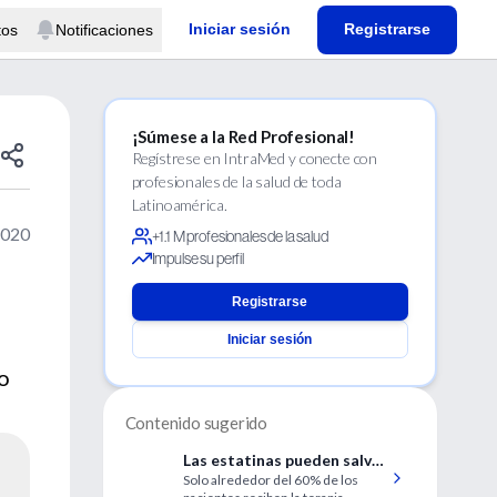
Iniciar sesión
Registrarse
tos
Notificaciones
¡Súmese a la Red Profesional!
Regístrese en IntraMed y conecte con
profesionales de la salud de toda
Latinoamérica.
2020
+1.1 M profesionales de la salud
Impulse su perfil
Registrarse
Iniciar sesión
io
Contenido sugerido
Las estatinas pueden salvar
Solo alrededor del 60% de los
vidas