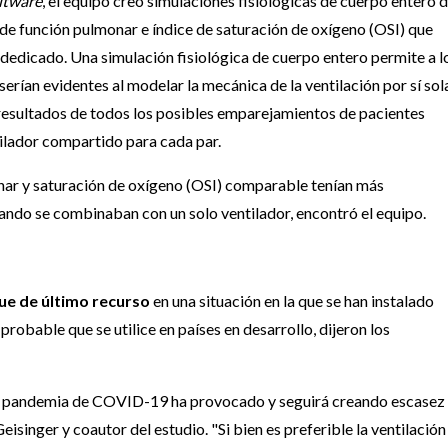
itware
, el equipo creó simulaciones fisiológicas de cuerpo entero 
e función pulmonar e índice de saturación de oxígeno (OSI) que
 dedicado. Una simulación fisiológica de cuerpo entero permite a l
rían evidentes al modelar la mecánica de la ventilación por sí sol
s resultados de todos los posibles emparejamientos de pacientes
tilador compartido para cada par.
onar y saturación de oxígeno (OSI) comparable tenían más
ando se combinaban con un solo ventilador, encontró el equipo.
ue de último recurso
en una situación en la que se han instalado
probable que se utilice en países en desarrollo, dijeron los
 la pandemia de COVID-19 ha provocado y seguirá creando escasez
eisinger y coautor del estudio. "Si bien es preferible la ventilación