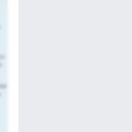
La
s
nal
s