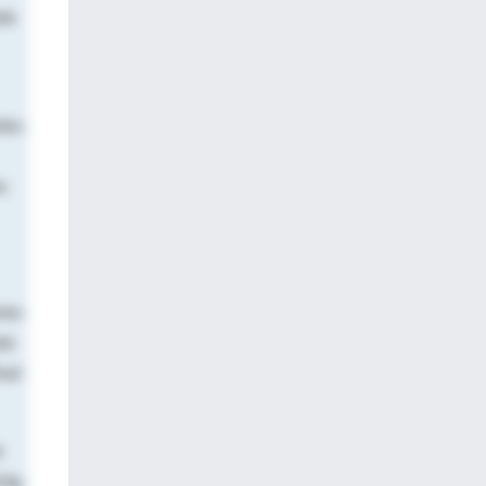
da
idos
e.
ones
ado
nal
r
mHg.