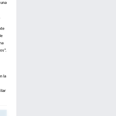
 una
.
nte
de
na
os".
n la
ilar