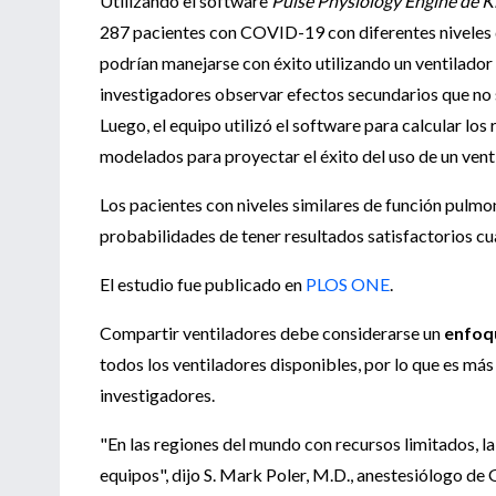
Utilizando el software
Pulse Physiology Engine de K
287 pacientes con COVID-19 con diferentes niveles d
podrían manejarse con éxito utilizando un ventilador
investigadores observar efectos secundarios que no se
Luego, el equipo utilizó el software para calcular lo
modelados para proyectar el éxito del uso de un ven
Los pacientes con niveles similares de función pulm
probabilidades de tener resultados satisfactorios cu
El estudio fue publicado en
PLOS ONE
.
Compartir ventiladores debe considerarse un
enfoq
todos los ventiladores disponibles, por lo que es más 
investigadores.
"En las regiones del mundo con recursos limitados,
equipos", dijo S. Mark Poler, M.D., anestesiólogo de G