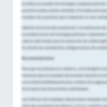
Se utilizó un modelo de fisiología computacional de
paciente estaba siendo ventilado. El modelo principa
modelar dos pacientes que comparten un solo ventil
Además de la mecánica pulmonar o la estimación de 
(consideraciones de fisiología pulmonar solamente),
valores adicionales para la saturación de oxihemoglob
Se simuló una variedad de configuraciones del ventil
Recomendaciones
Para que sea útil para los médicos, se ha dirigido la
muestran que el resultado del paciente durante la v
con la distensibilidad pulmonar, el índice de oxigenac
de la espiración de pacientes individuales.
Las métricas de resultados del paciente simulado fue
entre dos pacientes fue inferior a 12 ml / cmH2O y la