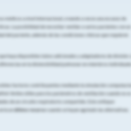
 médicos a nivel internacional, creando a veces una escasez de
ticas. La posibilidad de necesitar ventilar a varios pacientes con un
ad del paciente, además de las condiciones clínicas que requieren
 que haya disponibles tubos adicionales y adaptadores de división. 
diferencias en la distensibilidad pulmonar en miembros individuale
sibles factores contribuyentes mediante la simulación computacio
definir límites útiles para los parámetros de ventilación cuando no e
ades de un circuito respiratorio compartido. Este
enfoque
ería un
último recurso
cuando se hayan agotado las alternativas.