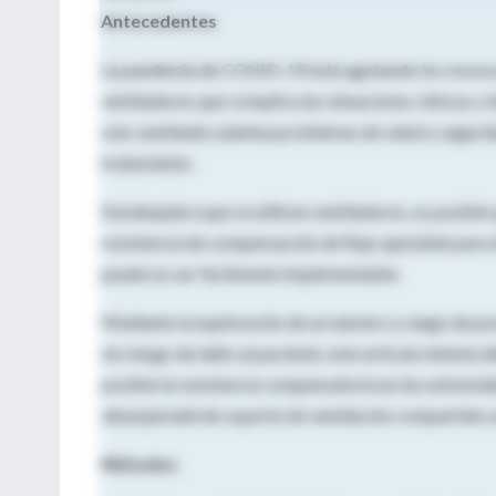
Antecedentes
La pandemia de COVID-19 está agotando los recursos
ventiladores que complica las situaciones clínicas y é
solo ventilador plantea problemas de salud y segurid
tratamiento.
Dondequiera que se utilicen ventiladores, es posible
resistencia de compensación de flujo ajustable para 
puede no ser fácilmente implementable.
Mediante la exploración de un número y rango de po
sin riesgo de daño al paciente, este artículo intenta 
posible la resistencia compensatoria en las extremid
desesperado
de soporte de ventilación compartido s
Métodos