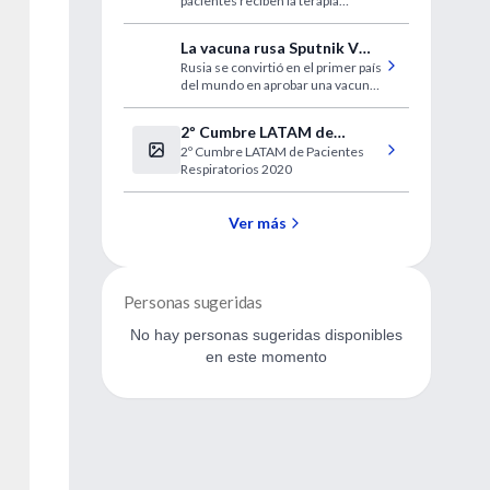
pacientes reciben la terapia
recomendada
La vacuna rusa Sputnik V
Rusia se convirtió en el primer país
para COVID-19
del mundo en aprobar una vacuna
contra el síndrome respiratorio
agudo severo coronavirus 2
2º Cumbre LATAM de
(SARS-CoV-2)
2º Cumbre LATAM de Pacientes
Pacientes Respiratorios
Respiratorios 2020
2020
Ver más
Personas sugeridas
No hay personas sugeridas disponibles
en este momento