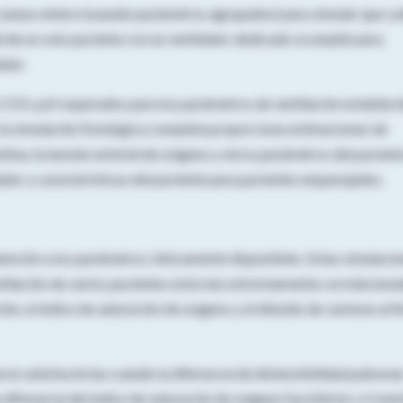
 cuerpo entero (usando parámetros agrupados) para simular que ca
l de un solo paciente con un ventilador dedicado se amplió para
ador.
CO2 y pH esperados para los parámetros de ventilación establec
 la simulación fisiológica completa proporciona estimaciones de
ina, la tensión arterial de oxígeno y otros parámetros del pacient
ador y características del paciente para pacientes emparejados.
 atención a los parámetros clínicamente disponibles. Estas simulaci
entilación de varios pacientes está más estrechamente correlacion
ión, el índice de saturación de oxígeno y el dióxido de carbono al fi
ron satisfactorias cuando la diferencia de distensibilidad pulmona
 diferencia del índice de saturación de oxígeno fue inferior a 2 m