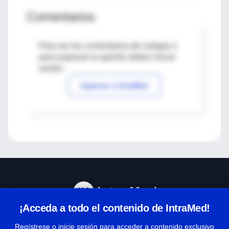
Comentarios
Para ver los comentarios de colegas o
para expresar tu opinión debes iniciar
sesión
Ingresar a IntraMed
¡Acceda a todo el contenido de IntraMed!
Centro de Ayuda
Regístrese o inicie sesión para acceder a contenido exclusivo