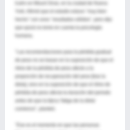
Icahn en Mount Sinai, en la ciudad de Nueva
York. Afirmó que el estudio estuvo "muy bien
hecho" con unos "resultados sólidos", pero dijo
que quizá no tome en cuenta la psicología
humana.
"Las recomendaciones para la pérdida gradual
de peso no se basan en la suposición de que el
ritmo de la pérdida de peso afecte a la
proporción de recuperación del peso [tras la
dieta], sino en la suposición de que el ritmo de
pérdida de peso afecta la duración del periodo
antes de que la típica 'fatiga de la dieta'
comience", planteó.
"Ese es el momento en que las personas