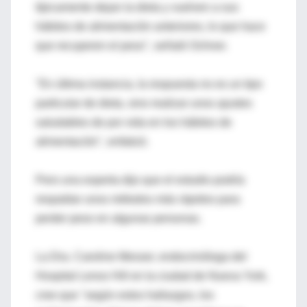
típicamente dejan la dieta y vuelven a sus
hábitos de alimentación anteriores, lo que hace
que recuperen el peso", señaló Ochner.
"En última instancia, la respuesta no es un tipo
particular de dieta, sino realizar unos ajustes
saludables de por vida en los hábitos de
alimentación", enfatizó.
Pero una experta dijo que el estudio podría
respaldar unos métodos más rápidos para
perder peso en algunas personas.
La Dra. Caroline Messer, endocrinóloga del
Hospital Lenox Hill en la ciudad de Nueva York,
cree que "según estos hallazgos, los