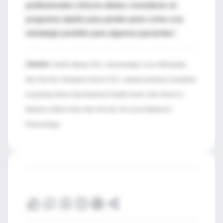
profesionales clínicos deben considerar un
programa rápido para perder peso como una
estrategia posible para algunos pacientes".
FUENTES:
Caroline Messer, M.D., endocrinologist, Lenox Hill Hospital,
New York City; Christopher Ochner, Ph.D., assistant professor of pediatrics
& psychiatry, Mount Sinai Adolescent Health Center, Icahn School of
Medicine at Mount Sinai, New York City; The Lancet Diabetes &
.
Endocrinology