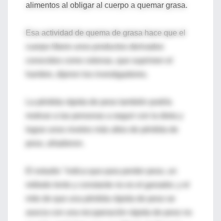
alimentos al obligar al cuerpo a quemar grasa.
Esa actividad de quema de grasa hace que el
cuerpo libere unos productos derivados
conocidos como cetonas, que suprimen el
hambre, dijeron los investigadores.
La pérdida rápida de peso también podría
motivar a las personas a seguir con la dieta y
lograr unos niveles más altos de pérdida de
peso, añadieron.
El estudio "indica que para perder peso, un
método lento y constante no es el ganador, y el
mito de que una pérdida rápida de peso se
asocia con una recuperación rápida de peso no