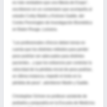
es más verdadero que una fábula de Esopo",
escribieron en un comentario que acompaña al
estudio Corby Martin y Kishore Gadde, del
Centro Pennington de Investigación Biomédica
en Baton Rouge, Luisiana.
"Los profesionales clínicos deben tomar en
cuenta que los distintos métodos para perder
peso podrían ser adecuados para distintos
pacientes... y que los esfuerzos por controlar la
velocidad de la pérdida inicial de peso podrían,
en última instancia, impedir el éxito en la
pérdida de peso", advirtieron Martin y Gadde.
Christopher Ochner es profesor asistente de
pediatría y psiquiatría en la Escuela de Medicina