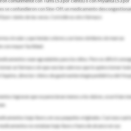
eron comúnmente con Tums (53 por ciento) o con Mylanta (53 por
ieces se confundieron con Sine-Off, un medicamento descongestiona
 por ciento de las veces. Coricidin es otro fármaco
rma circular y que tenían colores y un tono similares sin marcas
te con mayor facilidad.
dicamentos sean agradables para los niños. Pero es difícil conseg
a tomar un fármaco sin que sea tan sabroso que lo quiera tomar todo
t Squires, director clínico de gastroenterología pediátrica del Hosp
entos lograran que se parecieran menos a los dulces, ocurrirían m
man.
icamentos bajo llave y en sus paquetes originales. Casi una cuart
medicamentos no estaban bajo llave o fuera de alcance en sus