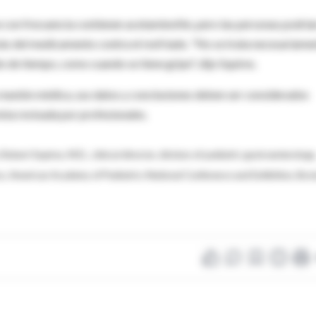
e con frecuencia contienen acetaminofén, pero las personas podría
ás del medicamento contra el resfriado. "No se trata necesariame
 de tiempo, como cuando se tiene gripe", dijo Squires.
reunión médica, sus datos y conclusiones deben ser considerados
sta revisada por profesionales.
bert Squires, M.D., clinical director, division of pediatric gastroenterology
ons, American Academy of Pediatrics National Conference and Exhibition, Bos