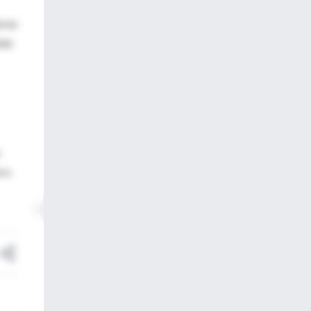
n no
nte
,
ton.