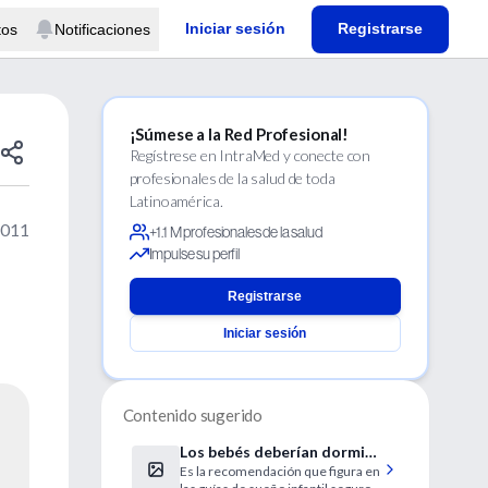
Iniciar sesión
Registrarse
tos
Notificaciones
¡Súmese a la Red Profesional!
Regístrese en IntraMed y conecte con
profesionales de la salud de toda
Latinoamérica.
2011
+1.1 M profesionales de la salud
Impulse su perfil
Registrarse
Iniciar sesión
Contenido sugerido
Los bebés deberían dormir
Es la recomendación que figura en
boca arriba