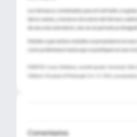
Los fármacos combinados para el resfriado y la grip
darse cuenta, y tomarse otra dosis del fármaco adem
de una sola sobredosis, sino en un periodo prolongado
Debido a que ambos estudios se presentaron en una 
como preliminares hasta que se publiquen en una revi
FUENTES: Casey Gittelman, seventh-grader, Cincinnati, Ohio; Ro
Children's Hospital of Pittsburgh; Oct. 17, 2011, presentati
Comentarios