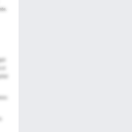
nte.
uir
 el
ital
enos
a