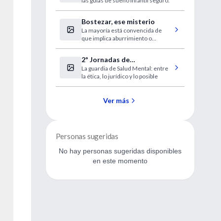
las guías de sueño infantil seguro.
Bostezar, ese misterio
La mayoría está convencida de
que implica aburrimiento o
cansancio, pero no es
necesariamente así.
2º Jornadas de
La guardia de Salud Mental: entre
Psicopatología de Guardia
la ética, lo jurídico y lo posible
Ver más
Personas sugeridas
No hay personas sugeridas disponibles
en este momento