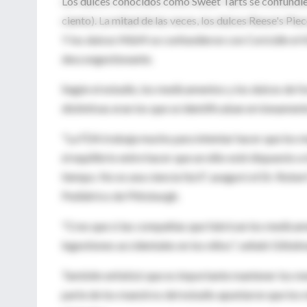
Los dulces conocidos como Sweet Tarts se confundi
ciento). La mitad de las veces, los dulces Reese's P
Y los dulces M&M se confundieron con Coricidin el 43
descongestionante.
Según el estudio, los medicamentos y los dulces de fo
distintivas eran los que se identificaban erróneamen
"La FDA trabaja mucho para intentar hacer que los me
el equilibrio entre hacer que un niño esté dispuesto 
tiempo. No es una ciencia fácil", aseguró el Dr. Rober
Pediátrico de Pittsburgh.
"Creo que si las compañías que fabrican los medicam
ingestiones accidentales en los niños", señaló Gittel
También enfatizó que es importante mantener los med
parte de los maestros del estudio apuntaron que los 