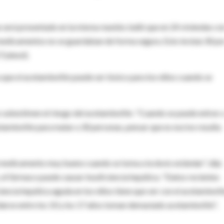
 será presentado en la misma reunión, halló que en 24 viviendas co
os medicamentos no se guardaban de forma segura. Esto incluía 30 po
Tylenol).
 que el acetaminofén puede ser tóxico para los niños cuando se
s subestimen el riesgo del acetaminofén. "Cuando se puede entrar 
etaminofén para matar a 30 personas, pensar que es nocivo resulta
 medicamento muy bueno cuando se toma a la dosis estándar", dijo
el fármaco puede causar insuficiencia hepática. "Datos recientes
ciencia hepática aguda en los niños tiene que ver con el acetaminofé
cidarse entre los 10 y los 17 años toman demasiado acetaminofén",