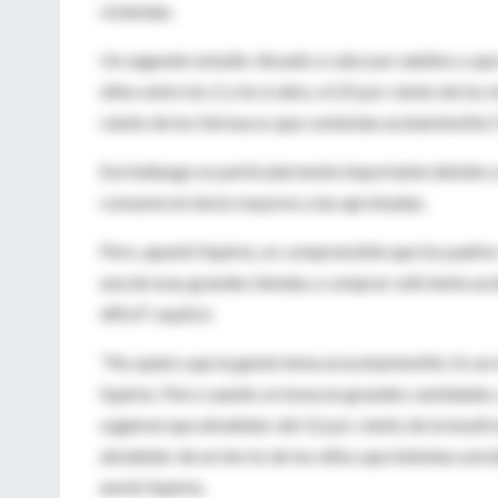
viviendas.
Un segundo estudio, llevado a cabo por adultos y que
niños entre los 2 y los 6 años, el 22 por ciento de l
ciento de los fármacos que contenían acetaminofén (
Ese hallazgo es particularmente importante debido a
consume en dosis mayores a las aprobadas.
Pero, apuntó Squires, es comprensible que los padre
una de esas grandes tiendas y comprar suficiente ac
difícil", explicó.
"No quiero que la gente tema al acetaminofén. Es un
Squires. Pero cuando se toma en grandes cantidades, 
sugieren que alrededor del 12 por ciento de la insufi
alrededor de un tercio de los niños que intentan sui
anotó Squires.