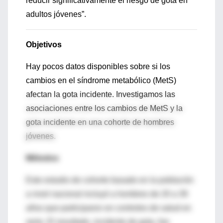
reducir significativamente el riesgo de gota en
adultos jóvenes”.
Objetivos
Hay pocos datos disponibles sobre si los
cambios en el síndrome metabólico (MetS)
afectan la gota incidente. Investigamos las
asociaciones entre los cambios de MetS y la
gota incidente en una cohorte de hombres
jóvenes.
Métodos
Este estudio de cohorte basado en la población
a nivel nacional incluyó a hombres de 20 a 39
años que participaron en controles de salud en
serie. El resultado, incidente de gota, fue