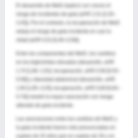
El desarrollo de MetS duplicó con creces el
riesgo de incidentes de gota (aHR 2,31 [2,20–
2,43]). Por el contrario, la recuperación de MetS
redujo el riesgo de gota incidente en casi la
mitad (aHR 0,52 [0,49–0,56]).
Entre los componentes del MetS, los cambios
en los triglicéridos elevados (desarrollo, aHR
1,74 [1,66–1,81]; recuperación, aHR 0,56 [0,54–
0,59]) y obesidad abdominal (desarrollo, aHR
1,94 [1,85–2,03]; recuperación, aHR 0,69 [0,64–
0,74]) mostró la mayor asociación con riesgo
alterado de gota incidente.
Las asociaciones entre los cambios de MetS y
la gota incidente fueron más pronunciadas en
sujetos de 20 años que en sujetos de 30 y en