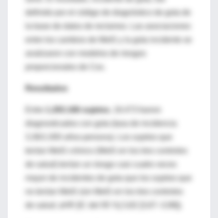
definido por el código de diagnóstico de gota de
la base de datos de reclamos. Las asociaciones
entre los cambios de MetS y la gota incidente se
analizaron con modelos de riesgos
proporcionales de Cox.
Resultados
Entre
1.293.166 sujetos
, 18.473 fueron
diagnosticados con gota (tasa de incidencia
3,36/1.000 años-persona). Los sujetos que
tenían MetS crónico (MetS en los tres controles
de salud) tenían un riesgo casi cuatro veces
mayor de incidentes de gota que los sujetos que
no tenían MetS (sin MetS en los tres controles
de salud; aHR [IC del 95 %] 3,82 [3,67–3,98]).