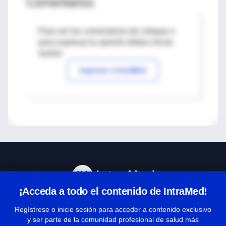
Comentarios
Para ver los comentarios de colegas o
para expresar tu opinión debes iniciar
sesión
Ingresar a IntraMed
¡Acceda a todo el contenido de IntraMed!
Centro de Ayuda
Regístrese o inicie sesión para acceder a contenido exclusivo
y ser parte de la comunidad profesional de salud más