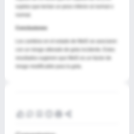
sujetos que tenían un peso inferior al normal o
normal.
Conclusiones
Los cambios en el estado de MetS se asociaron
con un riesgo alterado de gota incidente. Estos
resultados sugieren que MetS es un factor de
riesgo modificable para la gota.