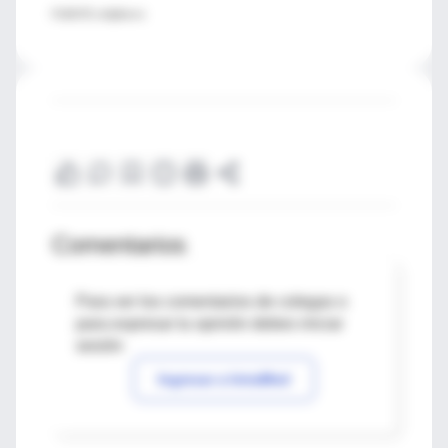
FUENTE: mSphere
Comentarios
Para ver los comentarios de colegas o
para expresar tu opinión debes iniciar
sesión
Ingresar a IntraMed