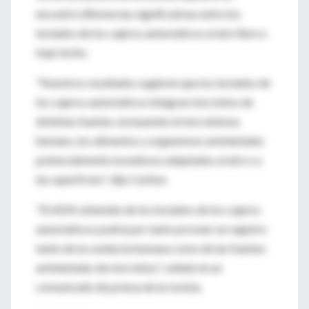
encontró diferencias significativas entre los
teclados de los cajeros automáticos al aire libre o
bajo techo.
"Nuestros resultados sugieren que los teclados de
los cajeros automáticos integran microbios de
distintas fuentes, incluyendo el microbioma
humano, los alimentos y organismos ambientales
potencialmente novedosos adaptados al aire o a
las superficies", dijo Carlton.
"El ADN obtenido de los teclados de los cajeros
automáticos podría por tanto proveer un registro
tanto de la conducta humana como de las fuentes
ambientales de microbios", señaló en un
comunicado de prensa de la revista.