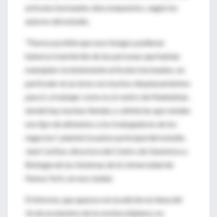
artículos horneados descompuestos, según los
autores del estudio.
"Parece posible que esos hongos pudieran
haberse transferido de las personas que habían
manejado recientemente artículos horneados, en
particular en un área con muchos desplazamientos
para ir a trabajar como es el centro de Manhattan,
donde hay muchas tiendas y cafeterías que venden
ese tipo de alimentos a los trabajadores de los
negocios", planteó la autora principal del estudio,
Jane Carlton, directora del Centro de Genómica y
Biología de los Sistemas de la Universidad de
Nueva York, en esa ciudad.
El informe, que aparece en la edición en línea del
16 de noviembre de la revista mSphere, no