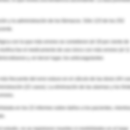
ión y la administración de los fármacos. Sólo 123 de los 252
ciente.
ógica con la que más errores se cometieron (el 18 por ciento de
a morfina fue el medicamento de uso único con más errores (el 1
imicrobianos y, en tercer lugar, los anticoagulantes
ás frecuente del error estuvo en el cálculo de las dosis (44 ca
inistración (22 casos). La eliminación de las alarmas y los lími
rrores.
ñalada en los 22 informes sobre daños a los pacientes, mientra
do.
el estudio, no se registraron muertes ni morbilidades en el largo