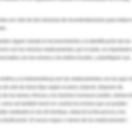
 lista con más de dos docenas de recomendaciones para reducir
tro.
ntes siguen siendo el reconocimiento y la identificación de los
error con los mismos medicamentos; por lo tanto, es importante
ociados con los errores y los daños locales, y planifiquen sus
 morfina y la hidromorfona) son los medicamentos con los que 
 de sets de dosis fijas según el peso corporal, disponer de
 de las tareas clínicas y los factores humanos (estrés, distracci
s, como así también tener en cuenta los errores que se pueden
ides mediante el uso de bombas, reducirá la frecuencia y los
la dosificación 10 veces mayor o menor de los medicamentos",