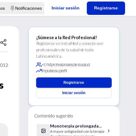
Iniciar sesión
Registrarse
tos
Notificaciones
¡Súmese a la Red Profesional!
Regístrese en IntraMed y conecte con
profesionales de la salud de toda
Latinoamérica.
2012
+1.1 M profesionales de la salud
Impulse su perfil
s
Registrarse
Iniciar sesión
Contenido sugerido
Monoterpia prolongada
A mayor antigüedad con la terapia
con estrógeno estaría