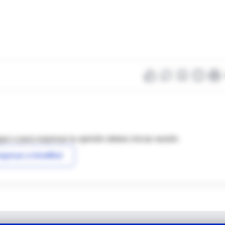
as o para expresar tu opinión debes iniciar sesión
ngresar a IntraMed