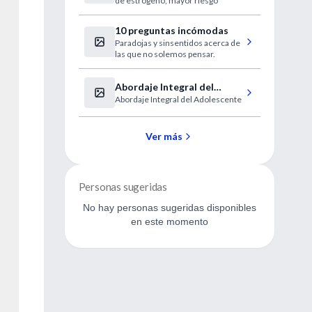
de estrógeno, mayor riesgo
ligada al cáncer mamario
10 preguntas incómodas
Paradojas y sinsentidos acerca de
las que no solemos pensar.
Abordaje Integral del
Abordaje Integral del Adolescente
Adolescente
Ver más
Personas sugeridas
No hay personas sugeridas disponibles
en este momento