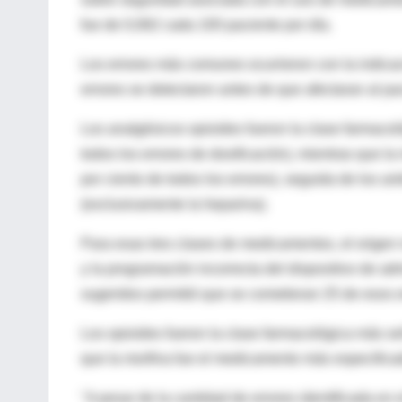
fue de 0,062 cada 100 paciente por día.
Los errores más comunes ocurrieron con la indicac
errores se detectaron antes de que afectaran al pa
Los analgésicos opioides fueron la clase farmacol
todos los errores de dosificación), mientras que l
por ciento de todos los errores), seguida de los ant
(exclusivamente la heparina).
Para esas tres clases de medicamentos, el origen m
y la programación incorrecta del dispositivo de adm
sugeridos permitió que se cometieran 25 de esos e
Los opioides fueron la clase farmacológica más se
que la morfina fue el medicamento más especifica
"A pesar de la cantidad de errores identificada en 