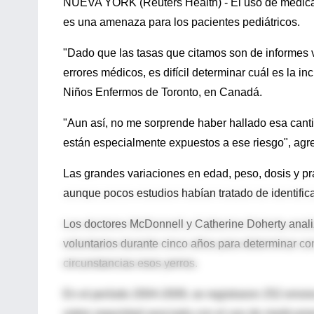
NUEVA YORK (Reuters Health) - El uso de medica
es una amenaza para los pacientes pediátricos.
"Dado que las tasas que citamos son de informes vo
errores médicos, es difícil determinar cuál es la in
Niños Enfermos de Toronto, en Canadá.
"Aun así, no me sorprende haber hallado esa canti
están especialmente expuestos a ese riesgo", agr
Las grandes variaciones en edad, peso, dosis y pr
aunque pocos estudios habían tratado de identifica
Los doctores McDonnell y Catherine Doherty analiz
voluntarios durante cinco años para determinar c
circunstancias esos yerros.
En el período 2004-2009, se registraron 252 error
sobre seguridad asociada con el uso de medicame