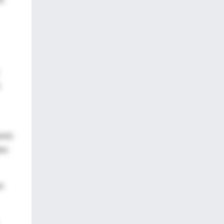
1
sos)
tes
s