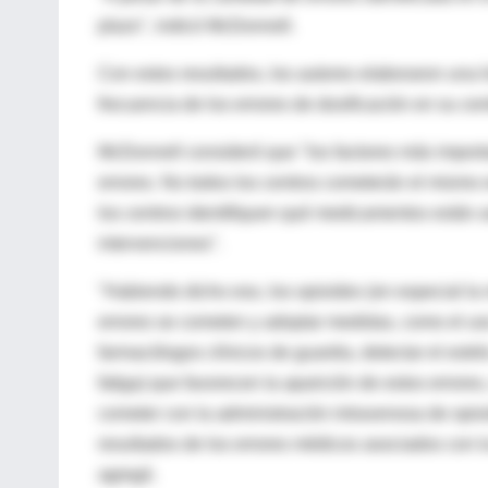
plazo", indicó McDonnell.
Con estos resultados, los autores elaboraron una
frecuencia de los errores de dosificación en su cen
McDonnell consideró que "los factores más importa
errores. No todos los centros cometerán el mismo 
los centros identifiquen qué medicamentos están as
intervenciones".
"Habiendo dicho eso, los opioides (en especial la
errores se cometen y adoptar medidas, como el uso
farmacólogos clínicos de guardia, detectar el estrés
fatiga) que favorecen la aparición de estos errore
cometer con la administración intravenosa de opio
resultados de los errores médicos asociados con 
agregó.