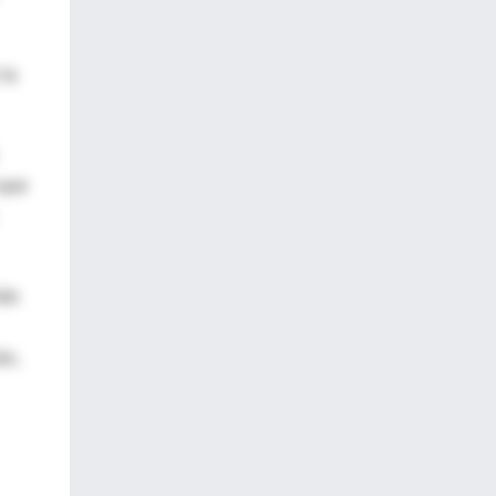
 la
 que
más
ón,