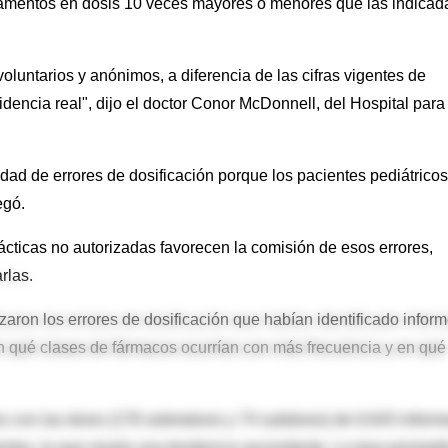
mentos en dosis 10 veces mayores o menores que las indicad
luntarios y anónimos, a diferencia de las cifras vigentes de
cidencia real", dijo el doctor Conor McDonnell, del Hospital para
dad de errores de dosificación porque los pacientes pediátricos
egó.
ácticas no autorizadas favorecen la comisión de esos errores,
rlas.
aron los errores de dosificación que habían identificado infor
on qué clases de fármacos ocurrían con más frecuencia y en qué
es con las dosis (178 sobredosis y 74 subdosis) de 6.643 inform
ntos, lo que revela una tendencia ascendente. La tasa promed