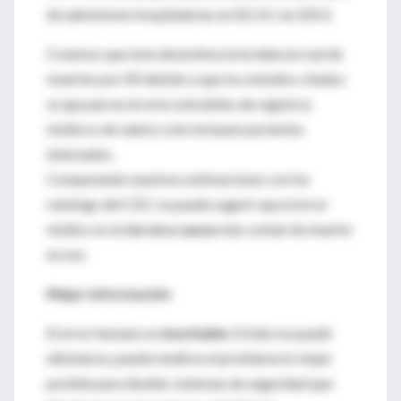
de admisiones hospitalarias en EE.UU. en 2013.
Creemos que éste desestima la incidencia real de
muertes por ER debido a que los estudios citados
se apoyan en errores extraíbles de registros
médicos de salud y solo incluyen pacientes
internados.
Comparando nuestras estimaciones con los
rankings del CDC se puede sugerir que el error
médico es la
tercera causa
más común de muerte
en ese.
Mejor información
El error humano es
inevitable
. Si bien no puede
eliminarse, puede medirse el problema lo mejor
posible para diseñar sistemas de seguridad que