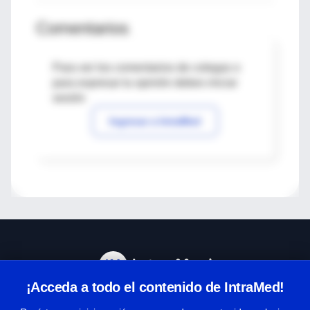
Comentarios
Para ver los comentarios de colegas o
para expresar tu opinión debes iniciar
sesión
Ingresar a IntraMed
¡Acceda a todo el contenido de IntraMed!
Centro de Ayuda