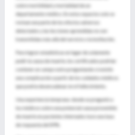
sobre morbilidad y mortalidad de un
departamento médico. En estos espacios solo se
revisan una parte de los efectos adversos
detectados y las lecciones aprendidas no son
transmitidas más allá del servicio o la institución.
Para lograr estadísticas en lugar de solamente
pedir la causa de muerte, los certificados podrían
contener un campo extra preguntando si existió
una complicación a partir de los cuidados médicos
que podría desencadenar en el fallecimiento.
Una experiencia temprana donde se preguntó a
los médicos sobre una potencial causa prevenible
de muerte en pacientes internados tuvo una tasa
de respuesta del 89%.