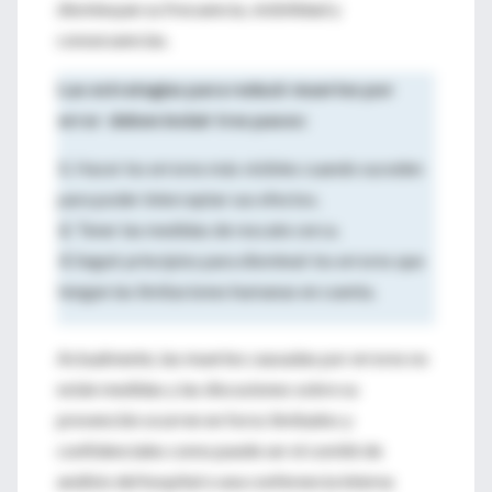
disminuyan su frecuencia, visibilidad y
consecuencias.
Las estrategias para reducir muertes por
error deben incluir tres pasos:
1
. Hacer los errores más visibles cuando suceden
para poder interceptar sus efectos.
2.
Tener las medidas de rescate cerca.
3
. Seguir principios para disminuir los errores que
tengan las limitaciones humanas en cuenta.
Actualmente, las muertes causadas por errores no
están medidas y las discusiones sobre su
prevención ocurren en foros limitados y
confidenciales como puede ser el comité de
análisis del hospital o una conferencia interna