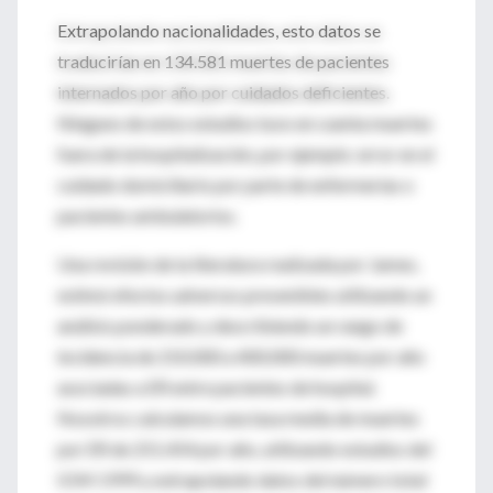
Extrapolando nacionalidades, esto datos se
traducirían en 134.581 muertes de pacientes
internados por año por cuidados deficientes.
Ninguno de estos estudios tuvo en cuenta muertes
fuera de la hospitalización, por ejemplo: error en el
cuidado domiciliario por parte de enfermerías o
pacientes ambulatorios.
Una revisión de la literatura realizada por James,
estimó efectos adversos prevenibles utilizando un
análisis ponderado y describiendo un rango de
incidencia de 210.000 a 400.000 muertes por año
asociadas a ER entre pacientes de hospital.
Nosotros calculamos una tasa media de muertes
por ER de 251.454 por año, utilizando estudios del
IOM 1999 y extrapolando datos del número total