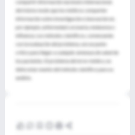
compartir información nacional e internacional,
del mismo modo que los médicos comparten
información sobre investigación e innovación en,
por ejemplo, enfermedad coronaria, melanoma o
influenza. Los métodos científicos, comenzando
con la evaluación del problema, son un punto
crítico para llegar a cualquier amenaza de salud de
los pacientes. El problema del error médico, no
debe estar exento del método científico para su
análisis.