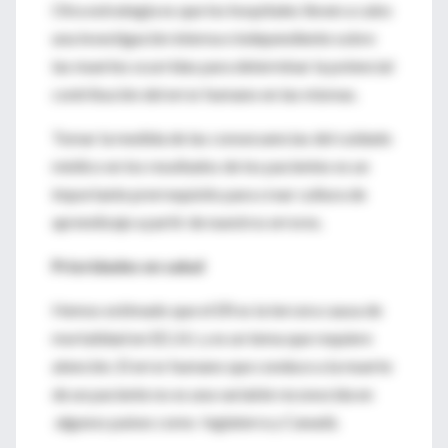
Otra estrategia es que los hospitales lleven a cabo
una investigación interna e independiente sobre
las muertes ocurridas para determinar la potencial
contribución del error humano en las mismas.
Tomar la medida de las consecuencias del cuidado
médico en los resultados de los pacientes es un
importante prerrequisito para crear cultura de
aprendizaje a partir de nuestros errores.
Prioridades en salud
Hemos estimado que el ER es la tercera causa de
mortalidad en EE.UU. y es un tema que requiere
atención. El error humano que conduce a la muerte
de un paciente no es una variable reconocida en
algunos países como Inglaterra y Canadá.