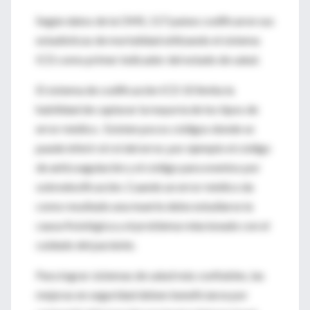
Según datos de la OMS, 117 países codificaron sus
estadísticas de mortalidad utilizando el sistema
ICD como primer indicador del estado de salud.
El sistema de codificación ICD 10 limita la
habilidad de capturar la mayoría de los tipos de
error médico. Existen pocos códigos donde se
puede inferir el rol del error, por ejemplo el código
de anticoagulación y el código para eventos por
sobredosificación. Cuando un error médico da
como resultado una muerte debe estudiarse la
causa fisiológica y el problema relacionado con el
cuidado del paciente.
Para lograr sistemas de salud más confiables, las
mejoras en seguridad deben beneficiarse por