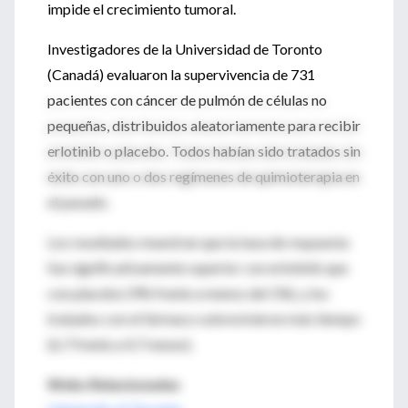
impide el crecimiento tumoral.
Investigadores de la Universidad de Toronto
(Canadá) evaluaron la supervivencia de 731
pacientes con cáncer de pulmón de células no
pequeñas, distribuidos aleatoriamente para recibir
erlotinib o placebo. Todos habían sido tratados sin
éxito con uno o dos regímenes de quimioterapia en
el pasado.
Los resultados muestran que la tasa de respuesta
fue significativamente superior con erlotinib que
con placebo (9% frente a menos del 1%), y los
tratados con el fármaco sobrevivieron más tiempo
(6,7 frente a 4,7 meses).
Webs Relacionadas