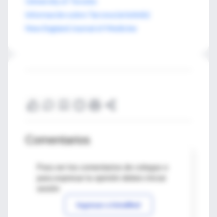
University of Toronto
Información sobre Tarceva (erlotinib)
New England Journal of Medicine
Comentarios
Para ver los comentarios de colegas o
para expresar tu opinión debes iniciar
sesión
Ingresar a IntraMed