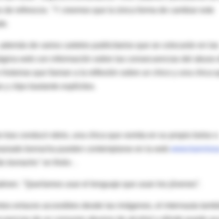
 de refrescos. "Y creemos que la única forma de cambiar este
de.
además de varios carteles publicitarios que se colocarán en las
página web con información sobre las consecuencias del abuso 
historias que llaman a la reflexión sobre un chico y una chica 
 y clips bastante explícitos.
 tras conducir ebrio, una chica que vomita en su propio bolso o
masiado borracha pueden contemplarse en la web
www.kanniss
ás borracho"
en finés- .
atinen. "Queríamos usar el lenguaje que usan los jóvenes".
tintos enlaces accesibles desde las imágenes, el internauta tamb