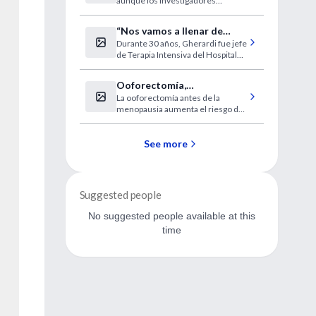
aunque los investigadores
la estatura
advierten que la altura es un rasgo
del que pueden ser responsables
“Nos vamos a llenar de
cientos de genes
Durante 30 años, Gherardi fue jefe
enfermos en estado
de Terapia Intensiva del Hospital
vegetativo”
de Clínicas.
Ooforectomía,
La ooforectomía antes de la
parkinsonimso y demencia
menopausia aumenta el riesgo de
demencia y parkinsonismo
See more
Suggested people
No suggested people available at this
time