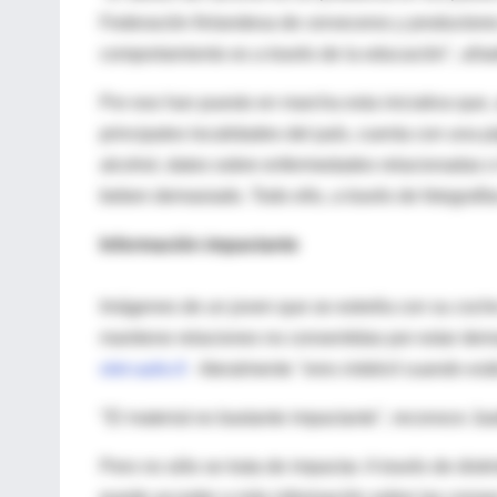
Federación finlandesa de cerveceros y productores
comportamiento es a través de la educación", aña
Por eso han puesto en marcha esta iniciativa que, 
principales localidades del país, cuenta con una 
alcohol, datos sobre enfermedades relacionadas o 
beben demasiado. Todo ello, a través de fotografías
Información impactante
Imágenes de un joven que se estrella con su coche
mantiene relaciones no consentidas por estar de
olet-aalio.fi
-literalmente
"eres imbécil cuando est
"El material es bastante impactante", reconoce Ja
Pero no sólo se trata de impactar. A través de dis