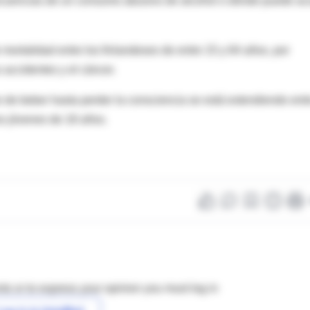
cuencias de un consumo abusivo de alcohol o dónde puede ac
 mortalidad entre los finlandeses de entre 15 y 64 años, por
 accidentes y el cáncer.
e de beber hasta perder la consciencia se está extendiendo entr
os jóvenes de 18 años.
s or to express your opinion you must log in