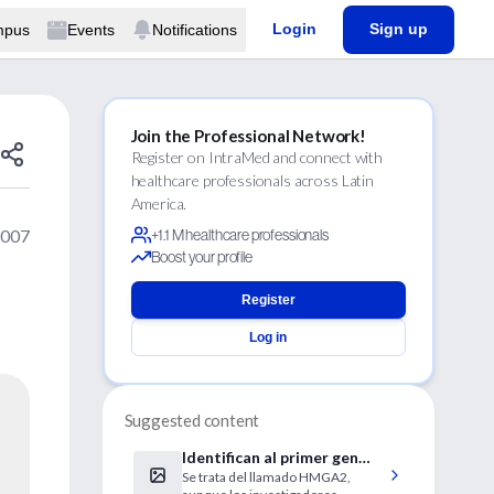
Login
Sign up
mpus
Events
Notifications
Join the Professional Network!
Register on IntraMed and connect with
healthcare professionals across Latin
America.
2007
+1.1 M healthcare professionals
Boost your profile
Register
Log in
Suggested content
Identifican al primer gen
Se trata del llamado HMGA2,
que influye directamente en