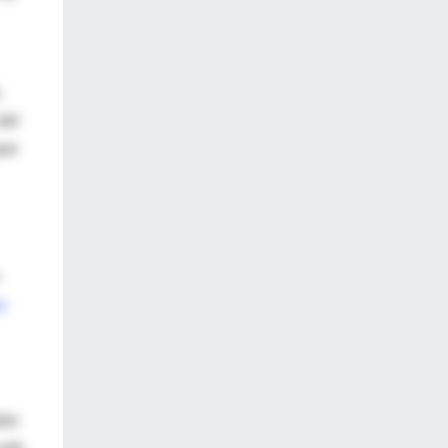
del
que
a-
ién