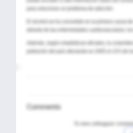
puede acceder a más información sobre las conse
para solucionar un problema de adicción.
El alcohol se ha convertido en la primera causa de
delante de las enfermedades cardiovasculares, los
Además, según estadísticas oficiales, la costumbr
población del país afectando en 2005 al 12% de l
Comments
To view colleagues' comment