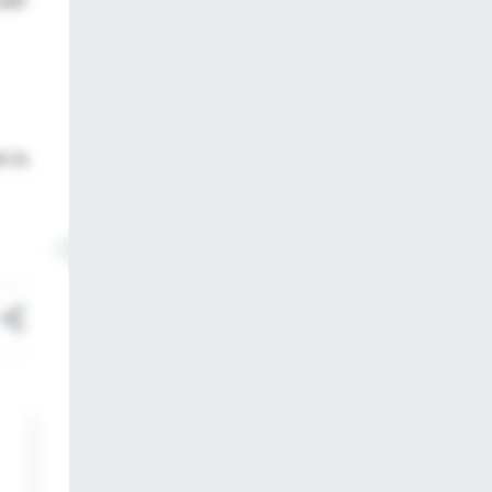
udir
e la