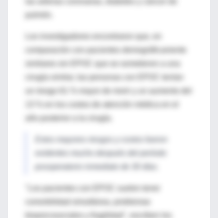
las arterias coronarias, diabetes y cáncer de
pulmón.
Los investigadores encontraron que, en
comparación con pacientes demográficamente
similares sin EPOC que se sometieron a una
cirugía similar, las personas con EPOC tenían
un riesgo 61 % mayor de morir y un aumento del
13 % en los costos de atención médica en el
año posterior a la cirugía.
Estos mayores riesgos y costos fueron
evidentes mucho después del período
posoperatorio inmediato de 30 días.
"Los pacientes con EPOC suelen tener
comorbilidad simultánea, problemas
biopsicosociales y fragilidad", escriben los