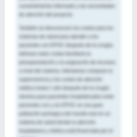
consentimiento informado y las necesidades
de atención del proyecto.
También se desconocen los costos para los
sistemas de salud para atender a los
pacientes con EPOC después de la cirugía;
delinear estos costos facilitaría la
presupuestación y la asignación de recursos
a nivel del sistema. Intentamos comparar la
supervivencia y los costos de atención
médica hasta 1 año después de la cirugía
electiva para pacientes hospitalizados entre
pacientes con y sin EPOC en una gran
población quirúrgica del mundo real en un
sistema de salud donde la atención
hospitalaria y médica está financiada por el