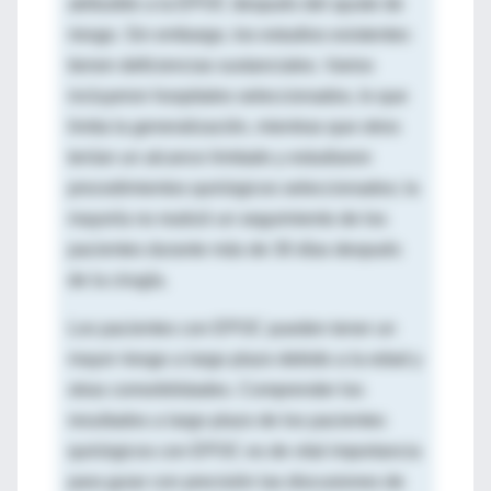
atribuible a la EPOC después del ajuste de
riesgo. Sin embargo, los estudios existentes
tienen deficiencias sustanciales. Varios
incluyeron hospitales seleccionados, lo que
limita la generalización, mientras que otros
tenían un alcance limitado y estudiaron
procedimientos quirúrgicos seleccionados; la
mayoría no realizó un seguimiento de los
pacientes durante más de 30 días después
de la cirugía.
Los pacientes con EPOC pueden tener un
mayor riesgo a largo plazo debido a la edad y
otras comorbilidades. Comprender los
resultados a largo plazo de los pacientes
quirúrgicos con EPOC es de vital importancia
para guiar con precisión las discusiones de