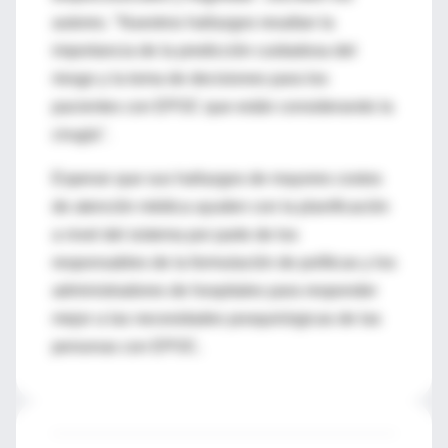
autores. "Nuestros hallazgos resaltan la
importancia de la predicción cuidadosa del
riesgo y la toma de decisiones para los
pacientes con EPOC que están considerando la
cirugía".
Esperan que sus hallazgos de mayores costos
de atención médica ayuden con la planificación
a nivel del sistema por parte de los
responsables de la formulación de políticas y los
administradores de hospitales para responder
mejor a las necesidades posquirúrgicas de las
personas con EPOC.