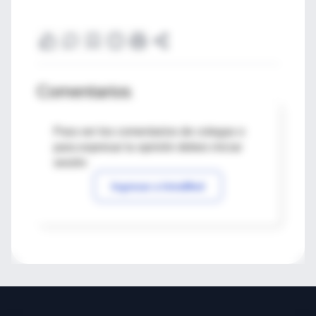
Comentarios
Para ver los comentarios de colegas o
para expresar tu opinión debes iniciar
sesión
Ingresar a IntraMed