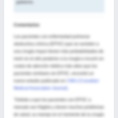
gobierno.
Comentarios
Los pacientes con enfermedad pulmonar
obstructiva crónica (EPOC) que se someten a
una cirugía mayor tienen más probabilidades de
morir en el año posterior a la cirugía e incurrir en
costos de atención médica más altos que los
pacientes similares sin EPOC, encontró un
nuevo estudio publicado en
CMAJ (Canadian
Medical Association Journal)
.
"Debido a que los pacientes con EPOC a
menudo son frágiles y tienen muchos problemas
de salud, su manejo en el momento de la cirugía