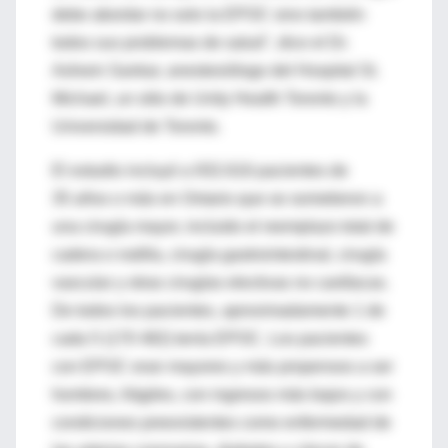
debe abordar no solo la EPOC sino también
todos sus problemas de salud", dice el Dr.
Ashwin Sankar, anestesiólogo del Hospital St.
Michael, un sitio de Unity Health Toronto y la
Universidad de Toronto.
El estudio incluyó a 932.616 pacientes de
35 años o más en Ontario que se sometieron a
una cirugía mayor, incluido el reemplazo total de
cadera o rodilla, cirugía gastrointestinal, cirugía
vascular y otras cirugías electivas no cardíacas.
De todos los pacientes, aproximadamente 1 de
cada 5 (170 482) tenía EPOC. Los pacientes
con EPOC eran mayores y más propensos a ser
hombres, frágiles, con ingresos más bajos y con
condiciones preexistentes como enfermedad de